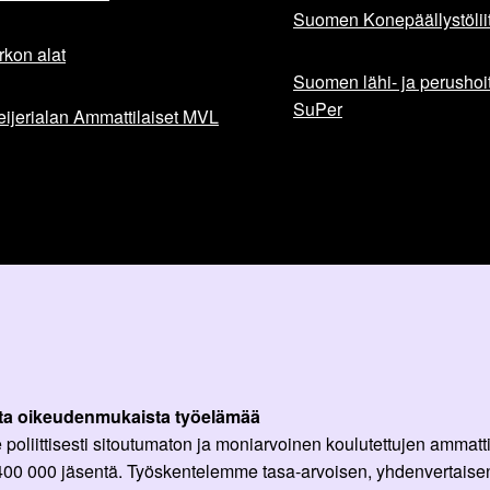
Suomen Konepäällystöliit
rkon alat
Suomen lähi- ja perushoita
SuPer
ijerialan Ammattilaiset MVL
ta oikeudenmukaista työelämää
oliittisesti sitoutumaton ja moniarvoinen koulutettujen ammattil
 400 000 jäsentä. Työskentelemme tasa-arvoisen, yhdenvertaisen