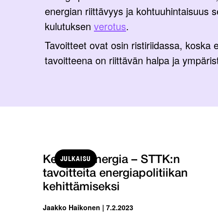
energian riittävyys ja kohtuuhintaisuus 
kulutuksen
verotus
.
Tavoitteet ovat osin ristiriidassa, koska
tavoitteena on riittävän halpa ja ympärist
JULKAISU
Kestävä energia – STTK:n
tavoitteita energiapolitiikan
kehittämiseksi
Jaakko Haikonen | 7.2.2023