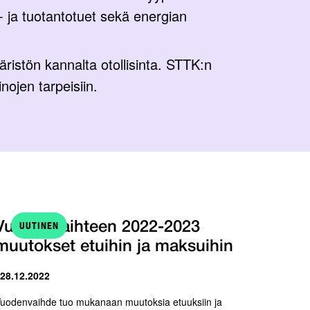
ti- ja tuotantotuet sekä energian
äristön kannalta otollisinta. STTK:n
nojen tarpeisiin.
UUTINEN
Vuodenvaihteen 2022-2023
muutokset etuihin ja maksuihin
 28.12.2022
uodenvaihde tuo mukanaan muutoksia etuuksiin ja