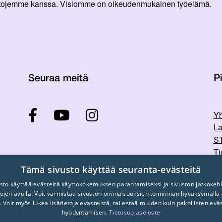
ittojemme kanssa. Visiomme on oikeudenmukainen työelämä.
Seuraa meitä
Pi
Yh
La
ST
Ti
Tu
Tämä sivusto käyttää seuranta-evästeitä
sto käyttää evästeitä käyttökokemuksen parantamiseksi ja sivuston jatkokehi
stojen avulla. Voit varmistaa sivuston ominaisuuksien toiminnan hyväksymällä
. Voit myös lukea lisätietoja evästeistä, tai estää muiden kuin pakollisten evä
hyödyntämisen.
Tietosuojaseloste