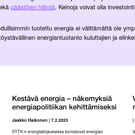
sekä
päästöjen hillintä
. Keinoja voivat olla investoin
 edullisimmin tuotettu energia ei välttämättä ole ymp
öystävällinen energiantuotanto kuluttajien ja elinkei
Kestävä energia – näkemyksiä
energiapolitiikan kehittämiseksi
Jaakko Haikonen | 7.2.2023
|
STTK:n energialinjauksissa korostuvat energian
V