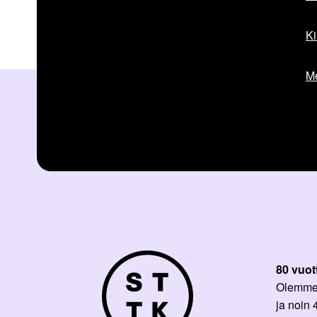
k
e
Ki
l
i
:
Me
80 vuot
Olemme p
ja noin