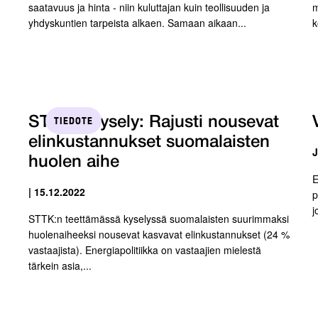
saatavuus ja hinta - niin kuluttajan kuin teollisuuden ja
m
yhdyskuntien tarpeista alkaen. Samaan aikaan...
k
TIEDOTE
STTK:n kysely: Rajusti nousevat
elinkustannukset suomalaisten
J
huolen aihe
E
| 15.12.2022
p
j
STTK:n teettämässä kyselyssä suomalaisten suurimmaksi
huolenaiheeksi nousevat kasvavat elinkustannukset (24 %
vastaajista). Energiapolitiikka on vastaajien mielestä
tärkein asia,...