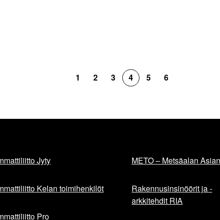
1
2
3
4
5
6
mattiliitto Jyty
METO – Metsäalan Asiant
mattiliitto Kelan toimihenkilöt
Rakennusinsinöörit ja -
arkkitehdit RIA
mattiliitto Pro