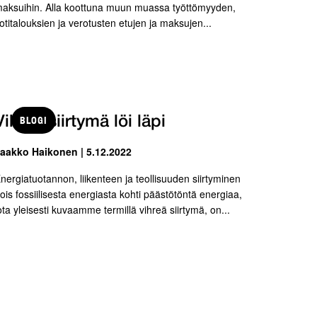
aksuihin. Alla koottuna muun muassa työttömyyden,
otitalouksien ja verotusten etujen ja maksujen...
BLOGI
Vihreä siirtymä löi läpi
aakko Haikonen | 5.12.2022
nergiatuotannon, liikenteen ja teollisuuden siirtyminen
ois fossiilisesta energiasta kohti päästötöntä energiaa,
ota yleisesti kuvaamme termillä vihreä siirtymä, on...