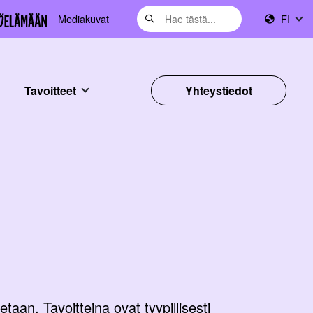
Mediakuvat
FI
Tavoitteet
Yhteystiedot
taan. Tavoitteina ovat tyypillisesti