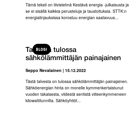
Tämä teksti on tiivistelmä Kestävä energia -julkaisusta ja
se ei sisällä kaikkia perusteluja ja taustoituksia. STTK:n
energialinjauksissa korostuu energian saatavuus...
BLOGI
Talvesta tulossa
sähkölämmittäjän painajainen
Seppo Nevalainen | 15.12.2022
Tästä talvesta on tulossa sähkölämmittäjän painajainen.
Sähköenergian hinta on monelle kymmenkertaistunut
vuoden takaisesta, viidestä sentistä viiteenkymmeneen
kilowattitunnilta. Sähköyhtiöt...