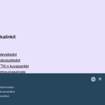
kalinkit
teystiedot
skutustiedot
TK:n kuvapankki
etosuojaseloste
×
rvallisemman tilan periaatteet
ttämiseksi
 evästeiden
FINNISH
steiden
ENGLISH