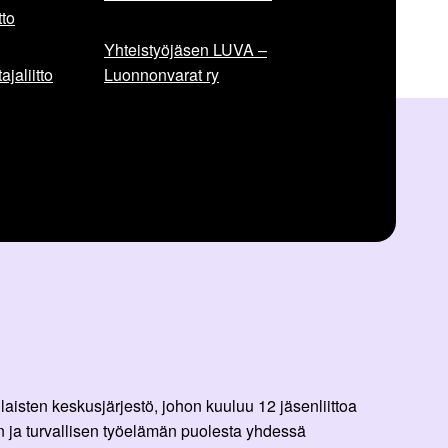
e
to
l
Yhteistyöjäsen LUVA –
i
jaliitto
Luonnonvarat ry
:
aisten keskusjärjestö, johon kuuluu 12 jäsenliittoa
 ja turvallisen työelämän puolesta yhdessä