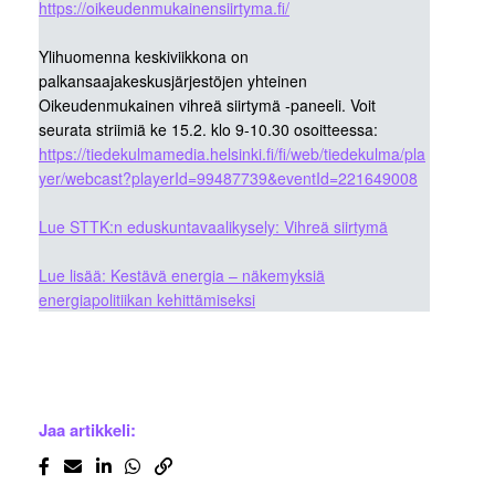
https://oikeudenmukainensiirtyma.fi/
Ylihuomenna keskiviikkona on
palkansaajakeskusjärjestöjen yhteinen
Oikeudenmukainen vihreä siirtymä -paneeli. Voit
seurata striimiä ke 15.2. klo 9-10.30 osoitteessa:
https://tiedekulmamedia.helsinki.fi/fi/web/tiedekulma/pla
yer/webcast?playerId=99487739&eventId=221649008
Lue STTK:n eduskuntavaalikysely: Vihreä siirtymä
Lue lisää: Kestävä energia – näkemyksiä
energiapolitiikan kehittämiseksi
Jaa artikkeli: