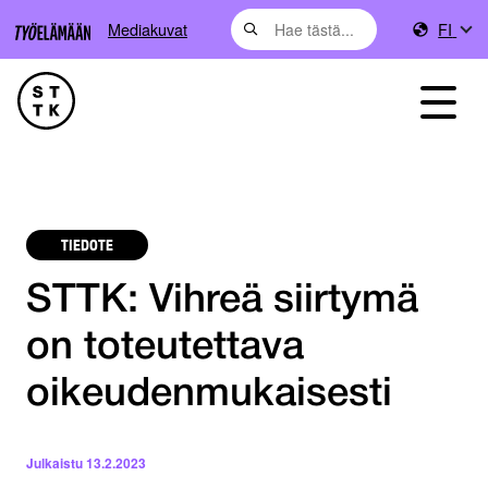
Mediakuvat
FI
TIEDOTE
STTK: Vihreä siirtymä
on toteutettava
oikeudenmukaisesti
Julkaistu
13.2.2023