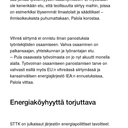
ole kenenkään etu, että teollisuutta siirtyy maihin, joissa
on esimerkiksi löysemmät ilmastolait ja säädökset –
ihmisoikeuksista puhumattakaan, Palola korostaa.
Vihreä siirtymä ei onnistu ilman panostuksia
työntekijöiden osaamiseen. Vahva osaaminen on
palkansaajan, yhteiskunnan ja työnantajan etu.
─ Pula osaavasta työvoimasta on jo nyt akuutti monella
alalla. Työvoiman osaamiseen panostamisen tarve on
vahvasti esillä myös EU:n vihreässä siirtymässä ja
kansainvälisen energiajärjestö IEA:n ennustuksissa,
Palola viittaa.
Energiaköyhyyttä torjuttava
STTK on julkaissut järjestön energiapoliittiset tavoitteet.