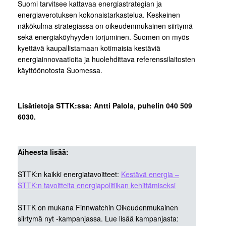
Suomi tarvitsee kattavaa energiastrategian ja
energiaverotuksen kokonaistarkastelua. Keskeinen
näkökulma strategiassa on oikeudenmukainen siirtymä
sekä energiaköyhyyden torjuminen. Suomen on myös
kyettävä kaupallistamaan kotimaisia kestäviä
energiainnovaatioita ja huolehdittava referenssilaitosten
käyttöönotosta Suomessa.
Lisätietoja STTK:ssa: Antti Palola, puhelin 040 509
6030.
Aiheesta lisää:
STTK:n kaikki energiatavoitteet:
Kestävä energia –
STTK:n tavoitteita energiapolitiikan kehittämiseksi
STTK on mukana Finnwatchin Oikeudenmukainen
siirtymä nyt -kampanjassa. Lue lisää kampanjasta: