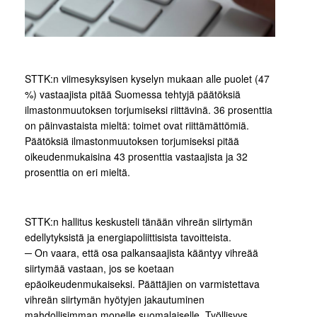
STTK:n viimesyksyisen kyselyn mukaan alle puolet (47
%) vastaajista pitää Suomessa tehtyjä päätöksiä
ilmastonmuutoksen torjumiseksi riittävinä. 36 prosenttia
on päinvastaista mieltä: toimet ovat riittämättömiä.
Päätöksiä ilmastonmuutoksen torjumiseksi pitää
oikeudenmukaisina 43 prosenttia vastaajista ja 32
prosenttia on eri mieltä.
STTK:n hallitus keskusteli tänään vihreän siirtymän
edellytyksistä ja energiapoliittisista tavoitteista.
─ On vaara, että osa palkansaajista kääntyy vihreää
siirtymää vastaan, jos se koetaan
epäoikeudenmukaiseksi. Päättäjien on varmistettava
vihreän siirtymän hyötyjen jakautuminen
mahdollisimman monelle suomalaiselle. Työllisyys