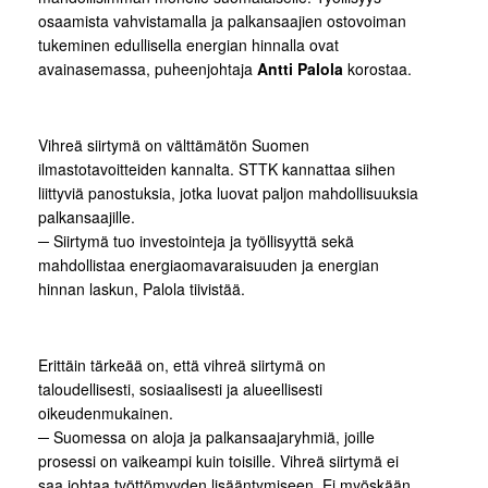
osaamista vahvistamalla ja palkansaajien ostovoiman
tukeminen edullisella energian hinnalla ovat
avainasemassa, puheenjohtaja
Antti Palola
korostaa.
Vihreä siirtymä on välttämätön Suomen
ilmastotavoitteiden kannalta. STTK kannattaa siihen
liittyviä panostuksia, jotka luovat paljon mahdollisuuksia
palkansaajille.
─ Siirtymä tuo investointeja ja työllisyyttä sekä
mahdollistaa energiaomavaraisuuden ja energian
hinnan laskun, Palola tiivistää.
Erittäin tärkeää on, että vihreä siirtymä on
taloudellisesti, sosiaalisesti ja alueellisesti
oikeudenmukainen.
─ Suomessa on aloja ja palkansaajaryhmiä, joille
prosessi on vaikeampi kuin toisille. Vihreä siirtymä ei
saa johtaa työttömyyden lisääntymiseen. Ei myöskään