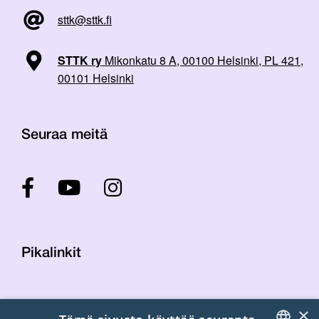
sttk@sttk.fi
STTK ry
Mikonkatu 8 A, 00100 Helsinki, PL 421,
00101 Helsinki
Seuraa meitä
Pikalinkit
Yhteystiedot
×