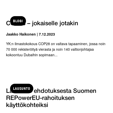
BLOGI
COP28 – jokaiselle jotakin
Jaakko Haikonen | 7.12.2023
YK:n ilmastokokous COP28 on valtava tapaaminen, jossa noin
70 000 rekisteröityä vierasta ja noin 140 valtionjohtajaa
kokoontuu Dubaihin sopimaan...
LAUSUNTO
Lausunto ehdotuksesta Suomen
REPowerEU-rahoituksen
käyttökohteiksi