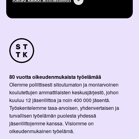
k
:
e
l
i
:
80 vuotta oikeudenmukaista työelämää
Olemme poliittisesti sitoutumaton ja moniarvoinen
koulutettujen ammattilaisten keskusjärjestö, johon
kuuluu 12 jäsenliittoa ja noin 400 000 jäsentä.
Työskentelemme tasa-arvoisen, yhdenvertaisen ja
turvallisen työelämän puolesta yhdessä
jäsenliittojemme kanssa. Visiomme on
oikeudenmukainen työelämä.