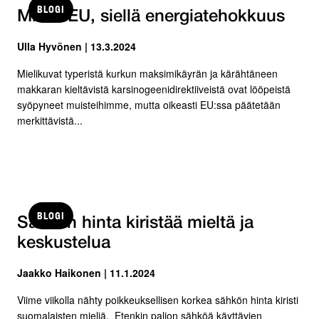
BLOGI
Missä EU, siellä energiatehokkuus
Ulla Hyvönen | 13.3.2024
Mielikuvat typeristä kurkun maksimikäyrän ja kärähtäneen
makkaran kieltävistä karsinogeenidirektiiveistä ovat lööpeistä
syöpyneet muisteihimme, mutta oikeasti EU:ssa päätetään
merkittävistä...
BLOGI
Sähkön hinta kiristää mieltä ja
keskustelua
Jaakko Haikonen | 11.1.2024
Viime viikolla nähty poikkeuksellisen korkea sähkön hinta kiristi
suomalaisten mieliä. Etenkin paljon sähköä käyttävien