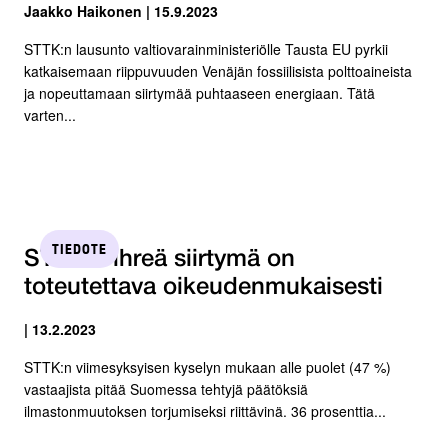
Jaakko Haikonen | 15.9.2023
STTK:n lausunto valtiovarainministeriölle Tausta EU pyrkii
katkaisemaan riippuvuuden Venäjän fossiilisista polttoaineista
ja nopeuttamaan siirtymää puhtaaseen energiaan. Tätä
varten...
TIEDOTE
STTK: Vihreä siirtymä on
toteutettava oikeudenmukaisesti
| 13.2.2023
STTK:n viimesyksyisen kyselyn mukaan alle puolet (47 %)
vastaajista pitää Suomessa tehtyjä päätöksiä
ilmastonmuutoksen torjumiseksi riittävinä. 36 prosenttia...