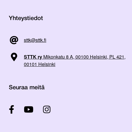
Yhteystiedot
sttk@sttk.fi
STTK ry
Mikonkatu 8 A, 00100 Helsinki, PL 421,
00101 Helsinki
Seuraa meitä