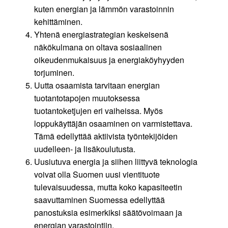
kuten energian ja lämmön varastoinnin
kehittäminen.
Yhtenä energiastrategian keskeisenä
näkökulmana on oltava sosiaalinen
oikeudenmukaisuus ja energiaköyhyyden
torjuminen.
Uutta osaamista tarvitaan energian
tuotantotapojen muutoksessa
tuotantoketjujen eri vaiheissa. Myös
loppukäyttäjän osaaminen on varmistettava.
Tämä edellyttää aktiivista työntekijöiden
uudelleen- ja lisäkoulutusta.
Uusiutuva energia ja siihen liittyvä teknologia
voivat olla Suomen uusi vientituote
tulevaisuudessa, mutta koko kapasiteetin
saavuttaminen Suomessa edellyttää
panostuksia esimerkiksi säätövoimaan ja
energian varastointiin.