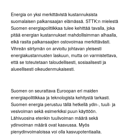
Energia on yksi merkittävistä kustannuksista
suomalaisen palkansaajan elämässä. STTK:n mielestä
Suomen energiapolitiikkaa tulee kehittää tavalla, joka
pitää energian kustannukset mahdollisimman alhaalla,
eikä rasita palkansaajien ostovoimaa merkittävästi.
Vihreän siirtymän on arvioitu johtavan yleisesti
energiakustannusten laskuun, mutta on varmistettava,
että se toteutetaan taloudellisesti, sosiaalisesti ja
alueellisesti oikeudenmukaisesti.
Suomen on seurattava Euroopan eri maiden
energiapolitiikkaa ja teknologista kehitystä tarkasti.
Suomen energia perustuu tällä hetkellä ydin-, tuuli- ja
vesivoiman sekä esimerkiksi puun käyttöön.
Lähivuosina etenkin tuulivoiman määrä sekä
ydinvoiman määrä ovat kasvussa. Myös
pienydinvoimaloissa voi olla kasvupotentiaalia.