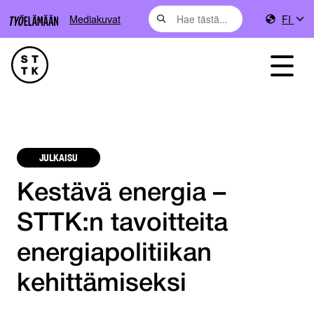
Mediakuvat
FI
JULKAISU
Kestävä energia –
STTK:n tavoitteita
energiapolitiikan
kehittämiseksi