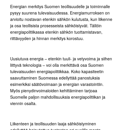
Energian merkitys Suomen teollisuudelle ja toiminnalle
pysyy suurena tulevaisuudessa. Energiamurroksen on
arvioitu nostavan etenkin sähkön kulutusta, kun liikenne
ja osa teollisista prosesseista sähköistyvät. Tällöin
energiapolitiikassa etenkin sähkön tuottamistavan,
riittävyyden ja hinnan merkitys korostuu.
Uusiutuva energia – etenkin tuuli- ja vetyvoima ja siihen
liittyvä teknologia – voi olla merkittävä osa Suomen
tulevaisuuden energiapolitiikkaa. Koko kapasiteetin
saavuttaminen Suomessa edellyttää panostuksia
esimerkiksi säätövoimaan ja energian varastointiin.
Myös pienydinvoimaloiden kehittäminen tarjoaa
Suomelle paljon mahdollisuuksia energiapolitiikan ja
viennin osalta.
Liikenteen ja teollisuuden laaja sähköistyminen