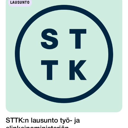
LAUSUNTO
STTK:n lausunto työ- ja