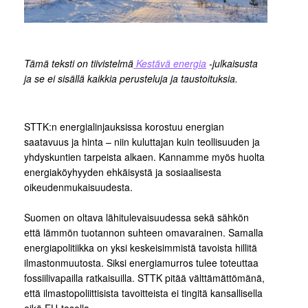
Tämä teksti on tiivistelmä
Kestävä energia
-julkaisusta
ja se ei sisällä kaikkia perusteluja ja taustoituksia.
STTK:n energialinjauksissa korostuu energian
saatavuus ja hinta – niin kuluttajan kuin teollisuuden ja
yhdyskuntien tarpeista alkaen. Kannamme myös huolta
energiaköyhyyden ehkäisystä ja sosiaalisesta
oikeudenmukaisuudesta.
Suomen on oltava lähitulevaisuudessa sekä sähkön
että lämmön tuotannon suhteen omavarainen. Samalla
energiapolitiikka on yksi keskeisimmistä tavoista hillitä
ilmastonmuutosta. Siksi energiamurros tulee toteuttaa
fossiilivapailla ratkaisuilla. STTK pitää välttämättömänä,
että ilmastopoliittisista tavoitteista ei tingitä kansallisella