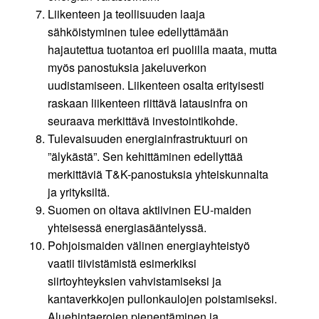
Liikenteen ja teollisuuden laaja
sähköistyminen tulee edellyttämään
hajautettua tuotantoa eri puolilla maata, mutta
myös panostuksia jakeluverkon
uudistamiseen. Liikenteen osalta erityisesti
raskaan liikenteen riittävä latausinfra on
seuraava merkittävä investointikohde.
Tulevaisuuden energiainfrastruktuuri on
”älykästä”. Sen kehittäminen edellyttää
merkittäviä T&K-panostuksia yhteiskunnalta
ja yrityksiltä.
Suomen on oltava aktiivinen EU-maiden
yhteisessä energiasääntelyssä.
Pohjoismaiden välinen energiayhteistyö
vaatii tiivistämistä esimerkiksi
siirtoyhteyksien vahvistamiseksi ja
kantaverkkojen pullonkaulojen poistamiseksi.
Aluehintaerojen pienentäminen ja