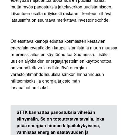
edellyttää hajautettua tuotantoa eri puolilla maata,
mutta myös panostuksia jakeluverkon uudistamiseen.
Liikenteen osalta erityisesti raskaan liikenteen riittävä
latausinfra on seuraava merkittävä investointikohde.
On etsittävä keinoja edistää kotimaisten kestävien
energiainnovaatioiden kaupallistamista ja muun muassa
referenssilaitosten käyttöönottoa Suomessa. Lisäksi
uusien älykkäiden energiajärjestelmien käyttöönottoa
on vauhditettava ja edistettävä energian
varastointimahdollisuuksia sähkön hinnannousun
hillitsemiseksi ja energiajärjestelmän
tasapainottamiseksi.
STTK kannattaa panostuksia vihreään
siirtymään. Se on toteutettava tavalla, joka
pitää energian hinnan kilpailukykyisenä,
varmistaa energian saatavuuden ja