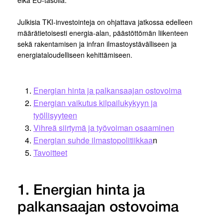
eikä EU-tasolla.
Julkisia TKI-investointeja on ohjattava jatkossa edelleen
määrätietoisesti energia-alan, päästöttömän liikenteen
sekä rakentamisen ja infran ilmastoystävälliseen ja
energiataloudelliseen kehittämiseen.
Energian hinta ja palkansaajan ostovoima
Energian vaikutus kilpailukykyyn ja
työllisyyteen
Vihreä siirtymä ja työvoiman osaaminen
Energian suhde ilmastopolitiikkaa
n
Tavoitteet
1. Energian hinta ja
palkansaajan ostovoima