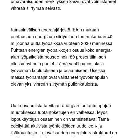
omavaraisuuden merkityksen kasvu ovat voimistaneet
vihreää siirtymää selvästi.
Kansainvälisen energiajärjestö IEA:n mukaan
puhtaaseen energiaan siirtyminen tuo mukanaan 40
miljoonaa uutta työpaikkaa vuoteen 2030 mennessä.
Puhtaan energian työpaikkojen osuus koko energia-
alan työpaikoista nousee noin 80 prosenttiin, sen
ollessa nyt noin puolet. Tämä vaatii panostuksia
työvoiman koulutukseen ja osaamiseen. Useissa
maissa työnantajat ovat valittaneet työvoimapulan
olevan yksi vihreän siirtymän pullonkauloista.
Uutta osaamista tarvitaan energian tuotantotapojen
muutoksessa tuotantoketjujen eri vaiheissa. Myös
loppukäyttäjän osaaminen on varmistettava. Tämä
edellyttää aktiivista työntekijöiden uudelleen- ja
lisäkoulutusta. Tulevaisuuden energiainfrastruktuuri on