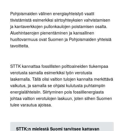
Pohjoismaiden välinen energiayhteistyö vaatii
tiivistämistä esimerkiksi siirtoyhteyksien vahvistamisen
ja kantaverkkojen pullonkaulojen poistamisen osalta.
Aluehintaerojen pienentäminen ja kansallinen
huoltovarmuus ovat Suomen ja Pohjoismaiden yhteisiä
tavoitteita.
STTK kannattaa fossiilisten polttoaineiden tiukempaa
verotusta samalla esimerkiksi työn verotusta
laskemalla. Tällä olisi valtion tulojen kannalta merkittävä
vaikutus, ja samalla se ohjaisi kulutusta puhtaimpiin
energialähteisiin. Siirtyminen pois fossiilienergiasta
johtaa valtion verotulojen laskuun, joten siihen Suomen
tulee varautua ajoissa.
STTK:n mielestä Suomi tarvitsee kattavan