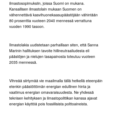
ilmastosopimuksiin, joissa Suomi on mukana.
Kansallisen ilmastolain mukaan Suomen on
vähennettävä kasvihuonekaasupäästöjään vähintään
80 prosenttia vuoteen 2040 mennessä verrattuna
vuoden 1990 tasoon.
Ilmastolakia uudistetaan parhaillaan siten, että Sanna
Marinin hallituksen tavoite hiilineutraaliudesta eli
päästöjen ja nielujen tasapainosta toteutuu vuoteen
2035 mennessä.
Vihreää siirtymää vie maailmalla tällä hetkellä eteenpäin
etenkin päästöttömän energian edullinen hinta ja
vaatimus energian omavaraisuudesta. Ne yhdessä
teknisen kehityksen ja ilmastopolitiikan kanssa ajavat
energian käyttöä pois fossiilisista polttoaineista.