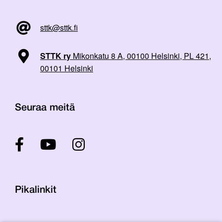
sttk@sttk.fi
STTK ry
Mikonkatu 8 A, 00100 Helsinki, PL 421,
00101 Helsinki
Seuraa meitä
Pikalinkit