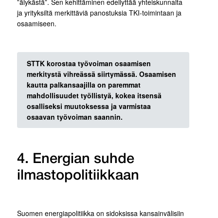
”älykästä”. Sen kehittäminen edellyttää yhteiskunnalta
ja yrityksiltä merkittäviä panostuksia TKI-toimintaan ja
osaamiseen.
STTK korostaa työvoiman osaamisen
merkitystä vihreässä siirtymässä. Osaamisen
kautta palkansaajilla on paremmat
mahdollisuudet työllistyä, kokea itsensä
osalliseksi muutoksessa ja varmistaa
osaavan työvoiman saannin.
4. Energian suhde
ilmastopolitiikkaan
Suomen energiapolitiikka on sidoksissa kansainvälisiin