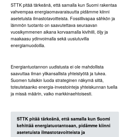
STTK pitää tärkeänä, että samalla kun Suomi rakentaa
vahvempaa energiaomavaraisuutta pidämme kiinni
asetetuista ilmastotavoitteista. Fossiilivapaa sähkön ja
lämmön tuotanto on saavutettava seuraavan
vuosikymmenen aikana korvaamalla kivihiili, öljy ja
maakaasu ydinvoimalla sekä uusiutuvilla
energiamuodoilla.
Energiantuotannon uudistusta ei ole mahdollista
saavuttaa ilman ylikansallista yhteistyötä ja tukea.
Suomen tulisikin luoda strateginen näkymä siitä,
toteutetaanko energia-investointeja yhteiskunnan tuella
ja missä määrin, vaiko markkinaehtoisesti.
STTK pitää tärkeänä, että samalla kun Suomi
kehittää energiatuotantoaan, pidämme kiinni
asetetuista ilmastotavoitteista ja