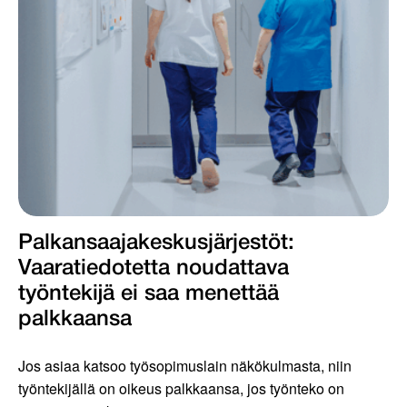
Palkansaajakeskus­järjestöt:
Vaaratiedotetta noudattava
työntekijä ei saa menettää
palkkaansa
Jos asiaa katsoo työsopimuslain näkökulmasta, niin
työntekijällä on oikeus palkkaansa, jos työnteko on