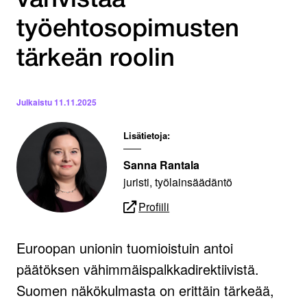
vahvistaa
työehtosopimusten
tärkeän roolin
Julkaistu
11.11.2025
Lisätietoja:
Sanna Rantala
juristi, työlainsäädäntö
Profiili
Euroopan unionin tuomioistuin antoi
päätöksen vähimmäispalkkadirektiivistä.
Suomen näkökulmasta on erittäin tärkeää,