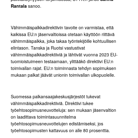
Rantala
sanoo.
Vähimmäispalkkadirektiivin tavoite on varmistaa, että
kaikissa EU:n jäsenvaltioissa otetaan käyttöön riittävä
vähimmäispalkka, joka takaa työntekijöille kohtuullisen
elintason. Tanska ja Ruotsi vastustivat
vähimmäispalkkadirektiiviä ja lähtivät vuonna 2023 EU-
tuomioistuimeen testaamaan, ylittääkö direktiivi EU:n
toimivallan rajat. EU:n toiminnasta tehdyn sopimuksen
mukaan palkat jäävät unionin toimivallan ulkopuolelle.
Suomessa palkansaajakeskusjärjestöt tukevat
vähimmäispalkkadirektiiviä. Direktiivi tukee
työehtosopimusneuvotteluja: sen mukaan jäsenvaltion
on laadittava toimintasuunnitelma
työehtosopimusneuvottelujen edistämiseksi, jos
työehtosopimusten kattavuus on alle 80 prosenttia.