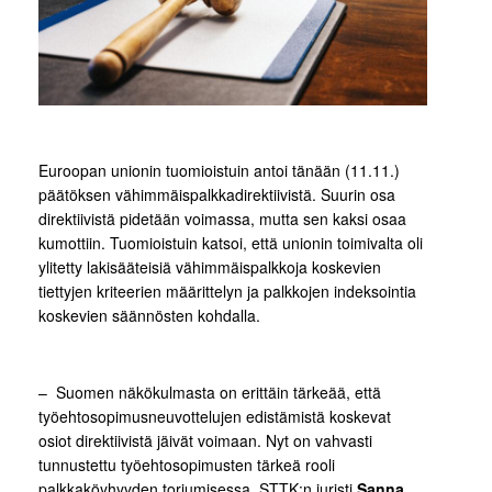
Euroopan unionin tuomioistuin antoi tänään (11.11.)
päätöksen vähimmäispalkkadirektiivistä. Suurin osa
direktiivistä pidetään voimassa, mutta sen kaksi osaa
kumottiin. Tuomioistuin katsoi, että unionin toimivalta oli
ylitetty lakisääteisiä vähimmäispalkkoja koskevien
tiettyjen kriteerien määrittelyn ja palkkojen indeksointia
koskevien säännösten kohdalla.
– Suomen näkökulmasta on erittäin tärkeää, että
työehtosopimusneuvottelujen edistämistä koskevat
osiot direktiivistä jäivät voimaan. Nyt on vahvasti
tunnustettu työehtosopimusten tärkeä rooli
palkkaköyhyyden torjumisessa, STTK:n juristi
Sanna