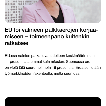
EU loi välineen palkkaerojen korjaa­
miseen – toimeenpano kuiten­kin
ratkaisee
EU:ssa naisten palkat ovat edelleen keskimäärin noin
11 prosenttia alemmat kuin miesten. Suomessa ero
on vielä tätä suurempi, noin 16 prosenttia. Eroa selitetään
työmarkkinoiden rakenteella, mutta suuri osa...