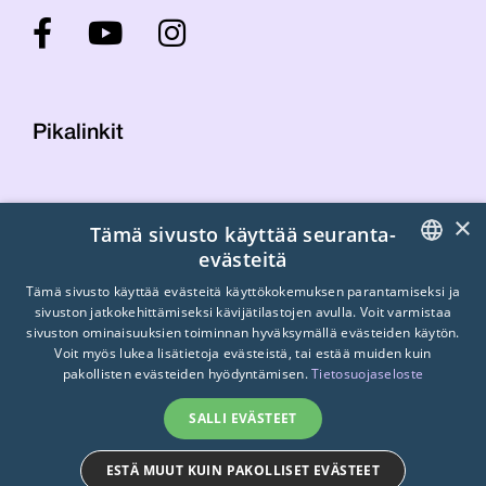
Pikalinkit
Yhteystiedot
×
Tämä sivusto käyttää seuranta-
Laskutustiedot
evästeitä
STTK:n kuvapankki
FINNISH
Tietosuojaseloste
Tämä sivusto käyttää evästeitä käyttökokemuksen parantamiseksi ja
sivuston jatkokehittämiseksi kävijätilastojen avulla. Voit varmistaa
Turvallisemman tilan periaatteet
ENGLISH
sivuston ominaisuuksien toiminnan hyväksymällä evästeiden käytön.
Voit myös lukea lisätietoja evästeistä, tai estää muiden kuin
SWEDISH
pakollisten evästeiden hyödyntämisen.
Tietosuojaseloste
SALLI EVÄSTEET
ESTÄ MUUT KUIN PAKOLLISET EVÄSTEET
© 2026
STTK.
Made with ❤ by
Avoin.Systems