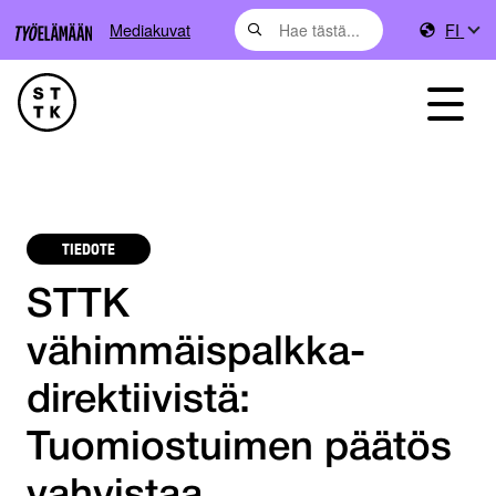
Mediakuvat
FI
TIEDOTE
STTK
vähimmäispalkka­­
direktiivistä:
Tuomiostuimen päätös