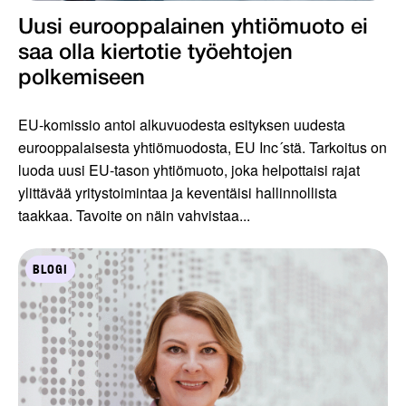
Uusi eurooppalainen yhtiömuoto ei
saa olla kiertotie työ­ehtojen
polkemiseen
EU-komissio antoi alkuvuodesta esityksen uudesta
eurooppalaisesta yhtiömuodosta, EU Inc´stä. Tarkoitus on
luoda uusi EU-tason yhtiömuoto, joka helpottaisi rajat
ylittävää yritystoimintaa ja keventäisi hallinnollista
taakkaa. Tavoite on näin vahvistaa...
BLOGI