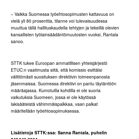
– Vaikka Suomessa työehtosopimusten kattavuus on
vielä yli 80 prosenttia, tilanne voi tulevaisuudessa
muuttua tällä hallituskaudella tehtyjen ja tekeillä olevien
kansallisten työlainsäädäntömuutosten vuoksi, Rantala
sanoo.
STTK tukee Euroopan ammatillisen yhteisjärjestö
ETUC:n vaatimusta siitä, että komissio esittäisi
välittömästi suosituksen direktiivin toimeenpanosta
jäsenmaissa. Suomessa direktiivi on pantu täytäntöön
määräajassa. Kumotuilla kohdilla ei ole suoria
vaikutuksia Suomeen, jossa ei ole käytössä
lakisääteistä vähimmäispalkkaa, vaan palkat
määritellään työehtosopimuksessa.
Lisätietoja STTK:ssa: Sanna Rantala, puhelin