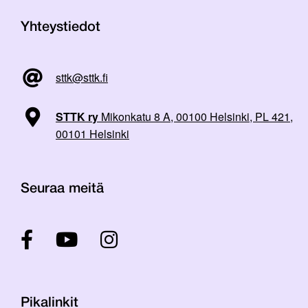
Yhteystiedot
sttk@sttk.fi
STTK ry
Mikonkatu 8 A, 00100 Helsinki, PL 421,
00101 Helsinki
Seuraa meitä
Pikalinkit