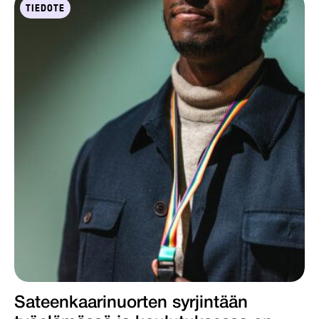
TIEDOTE
Sateenkaarinuorten syrjintään