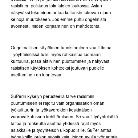
rasistinen poikkeus toimialojen joukossa. Asian
näkyväksi tekeminen antaa kuitenkin tukevan nipun
keinoja muutokseen. Jos emme puhu ongelmista
avoimesti, niiden korjaaminen on mahdotonta.
Ongelmallisen käytöksen tunnistaminen vaatii tietoa.
Työyhteisöissä tulisi myös rohkaistua luomaan
kulttuuria, jossa aktiivinen puuttuminen ja näkyvästi
rasistisen käytöksen kohteeksi joutuvan puolelle
asettuminen on luontevaa.
SuPerin kyselyn perusteella tarve rasismiin
puuttumiseen ei rajoitu vain organisaation oman
työkulttuurin ja työkavereiden keskinäisen
vuorovaikutuksen kehittämiseen. Se vaatii työyhteisöltä
taitoa ja rohkeutta asettaa yhdessä rajat myös
asiakkaille ja työyhteisön ulkopuolisille. SuPer antaa
työpaikoille joukon suosituksia, joiden avulla työnantaja