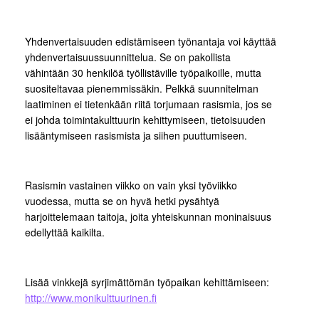
Yhdenvertaisuuden edistämiseen työnantaja voi käyttää
yhdenvertaisuussuunnittelua. Se on pakollista
vähintään 30 henkilöä työllistäville työpaikoille, mutta
suositeltavaa pienemmissäkin. Pelkkä suunnitelman
laatiminen ei tietenkään riitä torjumaan rasismia, jos se
ei johda toimintakulttuurin kehittymiseen, tietoisuuden
lisääntymiseen rasismista ja siihen puuttumiseen.
Rasismin vastainen viikko on vain yksi työviikko
vuodessa, mutta se on hyvä hetki pysähtyä
harjoittelemaan taitoja, joita yhteiskunnan moninaisuus
edellyttää kaikilta.
Lisää vinkkejä syrjimättömän työpaikan kehittämiseen:
http://www.monikulttuurinen.fi