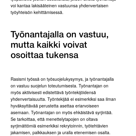
voi kantaa lakisääteinen vastuunsa yhdenvertaisen
työyhteisön kehittämisessä.
Työnantajalla on vastuu,
mutta kaikki voivat
osoittaa tukensa
Rasismi työssä on työsuojelukysymys, ja työnantajalla
on vastuu suojelun toteutumisesta. Työnantajan on
myös aktiivisesti edistettävä työntekijöidensä
yhdenvertaisuutta. Työntekijää ei esimerkiksi saa ilman
hyväksyttävää perustetta asettaa eriarvoiseen
asemaan. Työnantajan on myös ehkäistävä syrjintää.
Se tarkoittaa, että menettelytapojen on oltava
syrjimättömiä esimerkiksi rekrytoinnin, työtehtävien
jakamisen, palkkauksen ja uralla etenemisen osalta.