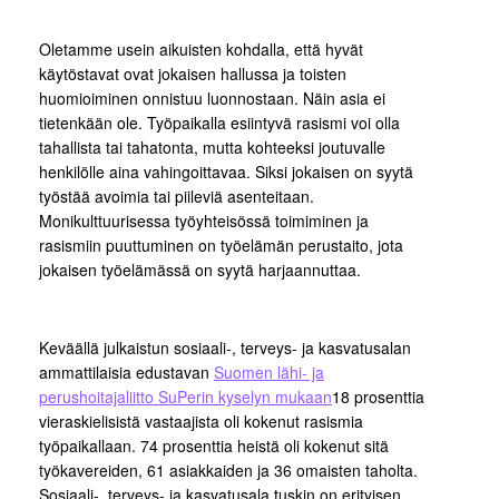
Oletamme usein aikuisten kohdalla, että hyvät
käytöstavat ovat jokaisen hallussa ja toisten
huomioiminen onnistuu luonnostaan. Näin asia ei
tietenkään ole. Työpaikalla esiintyvä rasismi voi olla
tahallista tai tahatonta, mutta kohteeksi joutuvalle
henkilölle aina vahingoittavaa. Siksi jokaisen on syytä
työstää avoimia tai piileviä asenteitaan.
Monikulttuurisessa työyhteisössä toimiminen ja
rasismiin puuttuminen on työelämän perustaito, jota
jokaisen työelämässä on syytä harjaannuttaa.
Keväällä julkaistun sosiaali-, terveys- ja kasvatusalan
ammattilaisia edustavan
Suomen lähi- ja
perushoitajaliitto SuPerin kyselyn mukaan
18 prosenttia
vieraskielisistä vastaajista oli kokenut rasismia
työpaikallaan. 74 prosenttia heistä oli kokenut sitä
työkavereiden, 61 asiakkaiden ja 36 omaisten taholta.
Sosiaali-, terveys- ja kasvatusala tuskin on erityisen