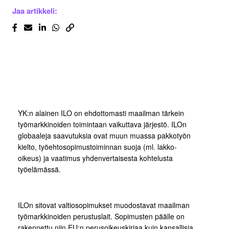
Jaa artikkeli:
YK:n alainen ILO on ehdottomasti maailman tärkein
työmarkkinoiden toimintaan vaikuttava järjestö. ILOn
globaaleja saavutuksia ovat muun muassa pakkotyön
kielto, työehtosopimustoiminnan suoja (ml. lakko-
oikeus) ja vaatimus yhdenvertaisesta kohtelusta
työelämässä.
ILOn sitovat valtiosopimukset muodostavat maailman
työmarkkinoiden perustuslait. Sopimusten päälle on
rakennettu niin EU:n perusoikeuskirjaa kuin kansallisia