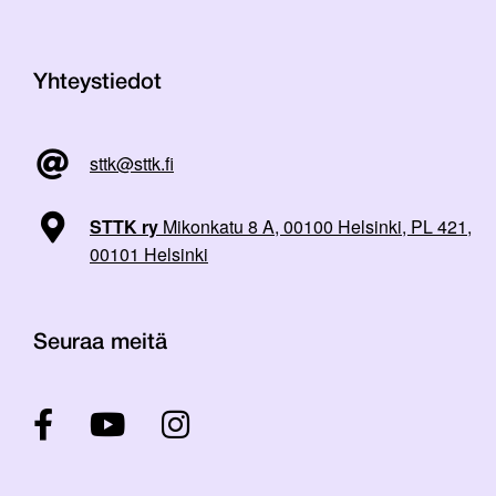
Yhteystiedot
sttk@sttk.fi
STTK ry
Mikonkatu 8 A, 00100 Helsinki, PL 421,
00101 Helsinki
Seuraa meitä