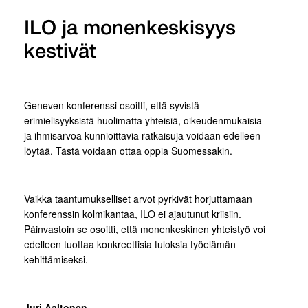
ILO ja monenkeskisyys
kestivät
Geneven konferenssi osoitti, että syvistä
erimielisyyksistä huolimatta yhteisiä, oikeudenmukaisia
ja ihmisarvoa kunnioittavia ratkaisuja voidaan edelleen
löytää. Tästä voidaan ottaa oppia Suomessakin.
Vaikka taantumukselliset arvot pyrkivät horjuttamaan
konferenssin kolmikantaa, ILO ei ajautunut kriisiin.
Päinvastoin se osoitti, että monenkeskinen yhteistyö voi
edelleen tuottaa konkreettisia tuloksia työelämän
kehittämiseksi.
Juri Aaltonen