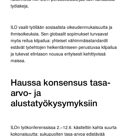
työlakeja.
ILO vaalii työllään sosiaalista oikeudenmukaisuutta ja
ihmisoikeuksia. Sen globaalit sopimukset turvaavat
myös reilua kilpailua: yhteiset vähimmäisstandardit
estävät työehtojen heikentämiseen perustuvaa kilpailua
ja tukevat elintason nousua erityisesti kehittyvissä
maissa.
Haussa konsensus tasa-
arvo- ja
alustatyökysymyksiin
ILOn työkonferenssissa 2.–12.6. käsiteltiin kahta suurta
kokonaisuutta: sukupuolten tasa-arvoa edistävää