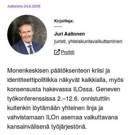
Julkaistu
24.6.2026
Kirjoittaja:
Juri Aaltonen
juristi, yhteiskuntavaikuttaminen
Profiili
Monenkeskisen päätöksenteon kriisi ja
identiteettipolitiikka näkyvät kaikkialla, myös
konsensusta hakevassa ILOssa. Geneven
työkonferenssissa 2.–12.6. onnistuttiin
kuitenkin löytämään yhteinen linja ja
vahvistamaan ILOn asemaa vaikuttavana
kansainvälisenä työjärjestönä.