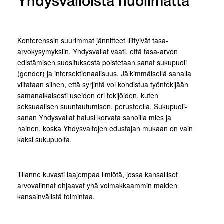
Yhdysvalloista huolimatta
Konferenssin suurimmat jännitteet liittyivät tasa-
arvokysymyksiin. Yhdysvallat vaati, että tasa-arvon
edistämisen suosituksesta poistetaan sanat sukupuoli
(gender) ja intersektionaalisuus. Jälkimmäisellä sanalla
viitataan siihen, että syrjintä voi kohdistua työntekijään
samanaikaisesti useiden eri tekijöiden, kuten
seksuaalisen suuntautumisen, perusteella. Sukupuoli-
sanan Yhdysvallat halusi korvata sanoilla mies ja
nainen, koska Yhdysvaltojen edustajan mukaan on vain
kaksi sukupuolta.
Tilanne kuvasti laajempaa ilmiötä, jossa kansalliset
arvovalinnat ohjaavat yhä voimakkaammin maiden
kansainvälistä toimintaa.