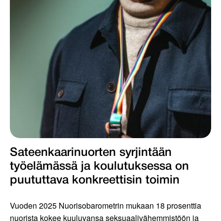
Sateenkaarinuorten syrjintään
työelämässä ja koulutuksessa on
puututtava konkreettisin toimin
Vuoden 2025 Nuorisobarometrin mukaan 18 prosenttia
nuorista kokee kuuluvansa seksuaalivähemmistöön ja