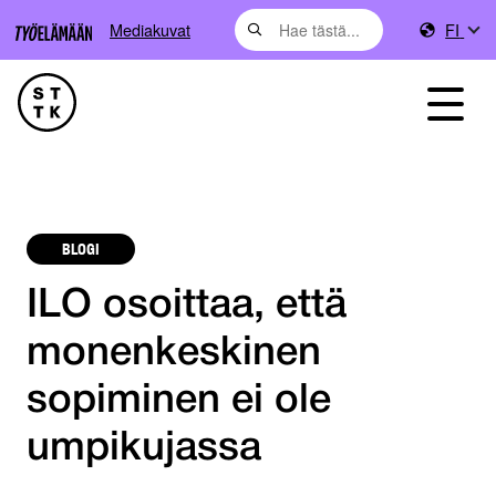
Mediakuvat
FI
BLOGI
ILO osoittaa, että
monenkeskinen
sopiminen ei ole
umpikujassa