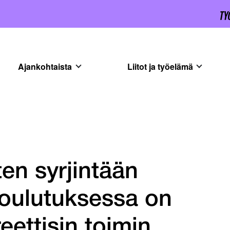
Ajankohtaista
Liitot ja työelämä
en syrjintään
koulutuksessa on
eettisin toimin