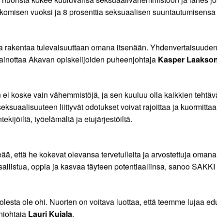
kkomisen vuoksi ja 8 prosenttia seksuaalisen suuntautumisensa 
ja rakentaa tulevaisuuttaan omana itsenään. Yhdenvertaisuuden
 painottaa Akavan opiskelijoiden puheenjohtaja
Kasper Laakso
ei koske vain vähemmistöjä, ja sen kuuluu olla kaikkien tehtävä
suaalisuuteen liittyvät odotukset voivat rajoittaa ja kuormitta
kijöiltä, työelämältä ja etujärjestöiltä.
ä, että he kokevat olevansa tervetulleita ja arvostettuja omana
sallistua, oppia ja kasvaa täyteen potentiaaliinsa, sanoo SAKK
puolesta ole ohi. Nuorten on voitava luottaa, että teemme lujaa
njohtaja
Lauri Kujala
.