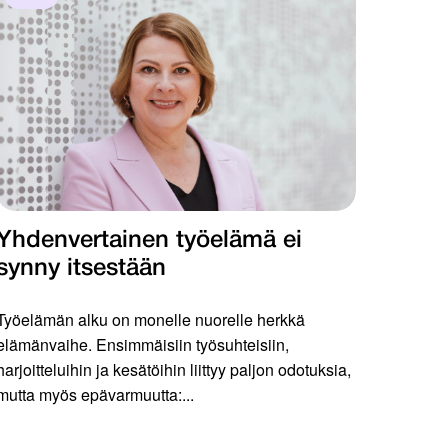
Yhdenvertainen työelämä ei
synny itsestään
Työelämän alku on monelle nuorelle herkkä
elämänvaihe. Ensimmäisiin työsuhteisiin,
harjoitteluihin ja kesätöihin liittyy paljon odotuksia,
mutta myös epävarmuutta:...