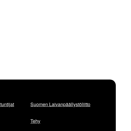
untijat
Suomen Laivanpäällystöliitto
Tehy