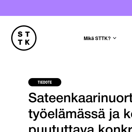
Mikä STTK?
TIEDOTE
Sateenkaarinuort
työelämässä ja 
puututtava konkr