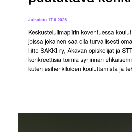
Julkaistu
17.6.2026
Keskusteluilmapiirin koventuessa koulut
joissa jokainen saa olla turvallisesti 
liitto SAKKI ry, Akavan opiskelijat ja S
konkreettisia toimia syrjinnän ehkäisem
kuten esihenkilöiden kouluttamista ja te