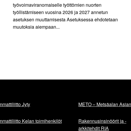
työvoimaviranomaiselle työttömien nuorten
työllistämiseen vuosina 2026 ja 2027 annetun
asetuksen muuttamisesta Asetuksessa ehdotetaan
muutoksia aiempaan...
mattiliitto Jyty
METO – Metsäalan Asiant
mattiliitto Kelan toimihenkilöt
Rakennusinsinöörit ja -
arkkitehdit RIA