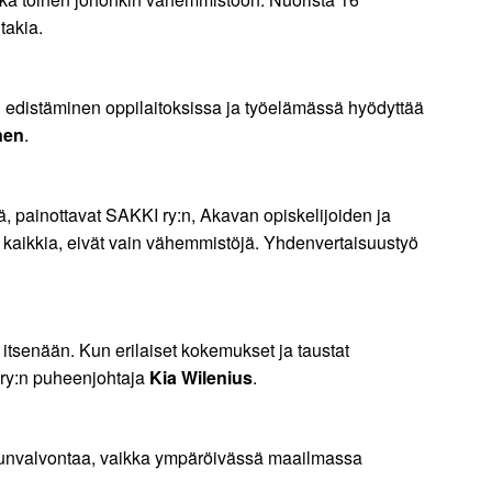
takia.
 edistäminen oppilaitoksissa ja työelämässä hyödyttää
nen
.
, painottavat SAKKI ry:n, Akavan opiskelijoiden ja
a kaikkia, eivät vain vähemmistöjä. Yhdenvertaisuustyö
 itsenään. Kun erilaiset kokemukset ja taustat
I ry:n puheenjohtaja
Kia Wilenius
.
 edunvalvontaa, vaikka ympäröivässä maailmassa