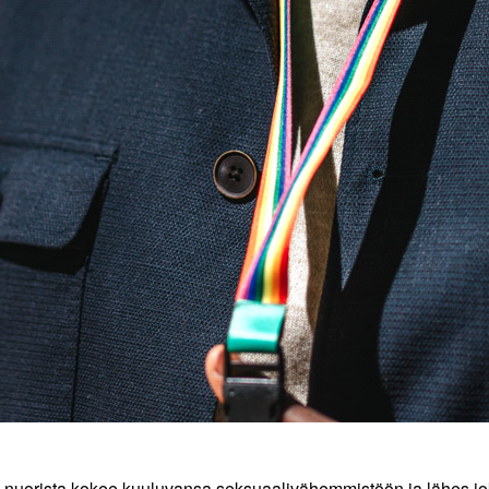
nuorista kokee kuuluvansa seksuaalivähemmistöön ja lähes jo