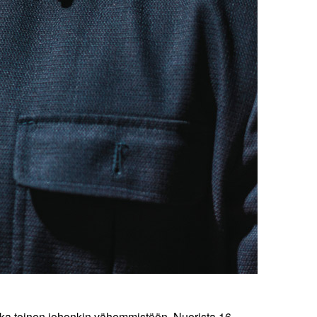
ka toinen johonkin vähemmistöön. Nuorista 16