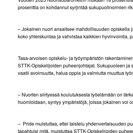
prosenttia on kohdannut syrjintää sukupuolinormien ri
– Jokainen nuori ansaitsee mahdollisuuden opiskella 
koko yhteiskuntaa ja vahvistaa kaikkien hyvinvointia,
Tasa-arvoisen opiskelu- ja työympäristön rakentaminen 
STTK-Opiskelijoiden puheenjohtajat. Sukupuoleen ja sek
vaatii avoimuutta, halua oppia ja valmiutta muuttua työnte
– Nuorten siirtyessä koulutuksesta työelämään on tärkeä
huomioidaan, syntyy ympäristöjä, joissa jokainen voi o
– Pride muistuttaa, ettei taistelu yhdenvertaisuuden 
tapahtuisi mitä, muistuttaa STTK-Opiskelijoiden puhee