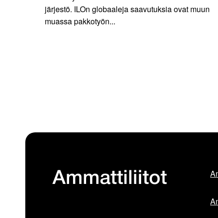
järjestö. ILOn globaaleja saavutuksia ovat muun
muassa pakkotyön...
Am
Ammattiliitot
Am