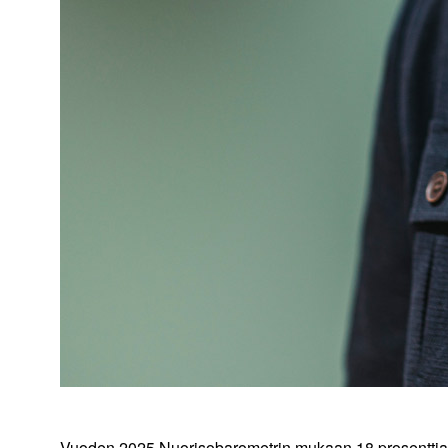
Vuoden 2025 Nuorisobarometrin mukaan 18 prosenttia 