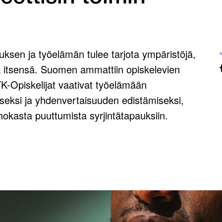
uksen ja työelämän tulee tarjota ympäristöjä,
oma itsensä. Suomen ammattiin opiskelevien
TTK-Opiskelijat vaativat työelämään
iseksi ja yhdenvertaisuuden edistämiseksi,
hokasta puuttumista syrjintätapauksiin.