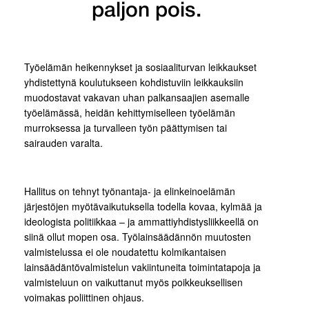
paljon pois.
Työelämän heikennykset ja sosiaaliturvan leikkaukset
yhdistettynä koulutukseen kohdistuviin leikkauksiin
muodostavat vakavan uhan palkansaajien asemalle
työelämässä, heidän kehittymiselleen työelämän
murroksessa ja turvalleen työn päättymisen tai
sairauden varalta.
Hallitus on tehnyt työnantaja- ja elinkeinoelämän
järjestöjen myötävaikutuksella todella kovaa, kylmää ja
ideologista politiikkaa – ja ammattiyhdistysliikkeellä on
siinä ollut mopen osa. Työlainsäädännön muutosten
valmistelussa ei ole noudatettu kolmikantaisen
lainsäädäntövalmistelun vakiintuneita toimintatapoja ja
valmisteluun on vaikuttanut myös poikkeuksellisen
voimakas poliittinen ohjaus.