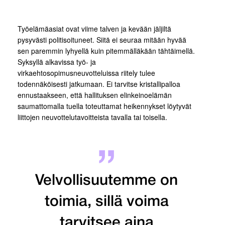
Työelämäasiat ovat viime talven ja kevään jäljiltä
pysyvästi politisoituneet. Siitä ei seuraa mitään hyvää
sen paremmin lyhyellä kuin pitemmälläkään tähtäimellä.
Syksyllä alkavissa työ- ja
virkaehtosopimusneuvotteluissa riitely tulee
todennäköisesti jatkumaan. Ei tarvitse kristallipalloa
ennustaakseen, että hallituksen elinkeinoelämän
saumattomalla tuella toteuttamat heikennykset löytyvät
liittojen neuvottelutavoitteista tavalla tai toisella.
Velvollisuutemme on
toimia, sillä voima
tarvitsee aina