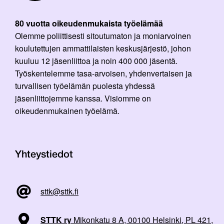
80 vuotta oikeudenmukaista työelämää
Olemme poliittisesti sitoutumaton ja moniarvoinen
koulutettujen ammattilaisten keskusjärjestö, johon
kuuluu 12 jäsenliittoa ja noin 400 000 jäsentä.
Työskentelemme tasa-arvoisen, yhdenvertaisen ja
turvallisen työelämän puolesta yhdessä
jäsenliittojemme kanssa. Visiomme on
oikeudenmukainen työelämä.
Yhteystiedot
sttk@sttk.fi
STTK ry
Mikonkatu 8 A, 00100 Helsinki, PL 421,