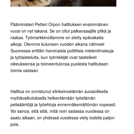
Pääministeri Petteri Orpon hallituksen ensimmäinen
vuosi on nyt takana. Se on ollut palkansaajille pitkä ja
raskas. Työmarkkinoillamme on eletty epävakaita
aikoja. Olemme kuluneen vuoden aikana nähneet
Suomessa erittäin harvinaisia poliittisia mielenilmaisuja
ja työtaisteluita, kun työntekijät ovat taistelleet
oikeuksiensa ja toimeentulonsa puolesta hallituksen
toimia vastaan.
Hallitus on onnistunut elinkeinoelämän suosiollisella
myötävaikutuksella heikentämään työelämän
pelisääntöjä ja työehtoja ennennäkemättömän nopeasti.
Voi sanoa, että siitä, mitä noin sadassa vuodessa on
saatu aikaan, on yhdessä vuodessa viety todella paljon
pois.