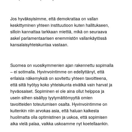
Jos hyväksyisimme, että demokratiaa on vallan
keskittyminen yhteen instituutioon kuten hallitukseen,
silloin kannattaa tarkkaan miettiä, mikä on seuraava
askel parlamentaarisen enemmistön vallankäytössä
kansalaisyhteiskuntaa vastaan.
Suomea on vuosikymmenien ajan rakennettu sopimalla
– ei sotimalla. Hyvinvointimme on edellyttänyt, että
erilaisia näkemyksiä on sovitettu yhteen tavoitteena,
että siitä hyötyy koko yhteiskunta eivätkä vain harvat ja
hyväosaiset. Sopiminen ei ole aina ollut helppoa ja
usein siihen sisältyy tyytymättömyyttä omien
tavoitteiden toteutumisen osalta. Hyvinvointimme on
kuitenkin niin arvokas asia, että haluan kaikesta
huolimatta olla optimistinen ja uskoa, että sopimisen
aika vielä palaa, vaikka uskoamme nyt koetellaankin.