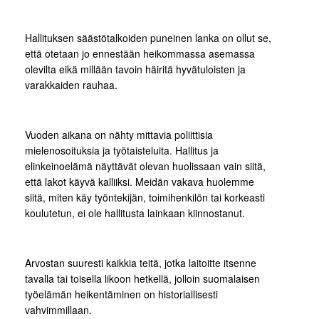
Hallituksen säästötalkoiden puneinen lanka on ollut se,
että otetaan jo ennestään heikommassa asemassa
olevilta eikä millään tavoin häiritä hyvätuloisten ja
varakkaiden rauhaa.
Vuoden aikana on nähty mittavia poliittisia
mielenosoituksia ja työtaisteluita. Hallitus ja
elinkeinoelämä näyttävät olevan huolissaan vain siitä,
että lakot käyvä kalliiksi. Meidän vakava huolemme
siitä, miten käy työntekijän, toimihenkilön tai korkeasti
koulutetun, ei ole hallitusta lainkaan kiinnostanut.
Arvostan suuresti kaikkia teitä, jotka laitoitte itsenne
tavalla tai toisella likoon hetkellä, jolloin suomalaisen
työelämän heikentäminen on historiallisesti
vahvimmillaan.