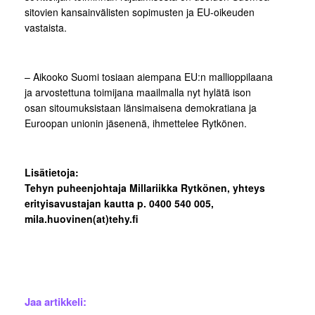
sitovien kansainvälisten sopimusten ja EU-oikeuden
vastaista.
– Aikooko Suomi tosiaan aiempana EU:n mallioppilaana
ja arvostettuna toimijana maailmalla nyt hylätä ison
osan sitoumuksistaan länsimaisena demokratiana ja
Euroopan unionin jäsenenä, ihmettelee Rytkönen.
Lisätietoja:
Tehyn puheenjohtaja Millariikka Rytkönen, yhteys
erityisavustajan kautta p. 0400 540 005,
mila.huovinen(at)tehy.fi
Jaa artikkeli: