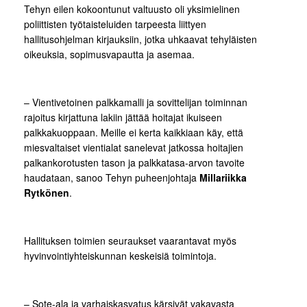
Tehyn eilen kokoontunut valtuusto oli yksimielinen
poliittisten työtaisteluiden tarpeesta liittyen
hallitusohjelman kirjauksiin, jotka uhkaavat tehyläisten
oikeuksia, sopimusvapautta ja asemaa.
– Vientivetoinen palkkamalli ja sovittelijan toiminnan
rajoitus kirjattuna lakiin jättää hoitajat ikuiseen
palkkakuoppaan. Meille ei kerta kaikkiaan käy, että
miesvaltaiset vientialat sanelevat jatkossa hoitajien
palkankorotusten tason ja palkkatasa-arvon tavoite
haudataan, sanoo Tehyn puheenjohtaja
Millariikka
Rytkönen
.
Hallituksen toimien seuraukset vaarantavat myös
hyvinvointiyhteiskunnan keskeisiä toimintoja.
– Sote-ala ja varhaiskasvatus kärsivät vakavasta