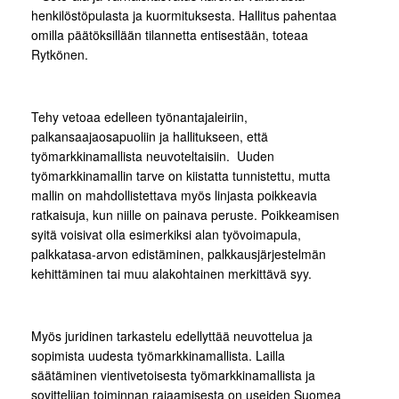
henkilöstöpulasta ja kuormituksesta. Hallitus pahentaa
omilla päätöksillään tilannetta entisestään, toteaa
Rytkönen.
Tehy vetoaa edelleen työnantajaleiriin,
palkansaajaosapuoliin ja hallitukseen, että
työmarkkinamallista neuvoteltaisiin. Uuden
työmarkkinamallin tarve on kiistatta tunnistettu, mutta
mallin on mahdollistettava myös linjasta poikkeavia
ratkaisuja, kun niille on painava peruste. Poikkeamisen
syitä voisivat olla esimerkiksi alan työvoimapula,
palkkatasa-arvon edistäminen, palkkausjärjestelmän
kehittäminen tai muu alakohtainen merkittävä syy.
Myös juridinen tarkastelu edellyttää neuvottelua ja
sopimista uudesta työmarkkinamallista. Lailla
säätäminen vientivetoisesta työmarkkinamallista ja
sovittelijan toiminnan rajaamisesta on useiden Suomea