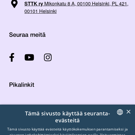
STTK ry
Mikonkatu 8 A, 00100 Helsinki, PL 421,
00101 Helsinki
Seuraa meitä
Pikalinkit
Yhteystiedot
×
Tämä sivusto käyttää seuranta-
Laskutustiedot
evästeitä
STTK:n kuvapankki
FINNISH
Tietosuojaseloste
Tämä sivusto käyttää evästeitä käyttökokemuksen parantamiseksi ja
sivuston jatkokehittämiseksi kävijätilastojen avulla. Voit varmistaa