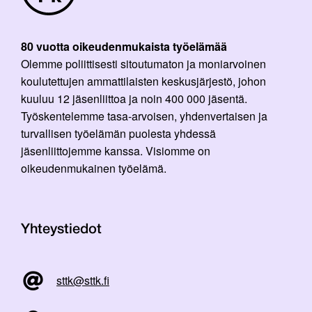
80 vuotta oikeudenmukaista työelämää
Olemme poliittisesti sitoutumaton ja moniarvoinen
koulutettujen ammattilaisten keskusjärjestö, johon
kuuluu 12 jäsenliittoa ja noin 400 000 jäsentä.
Työskentelemme tasa-arvoisen, yhdenvertaisen ja
turvallisen työelämän puolesta yhdessä
jäsenliittojemme kanssa. Visiomme on
oikeudenmukainen työelämä.
Yhteystiedot
sttk@sttk.fi