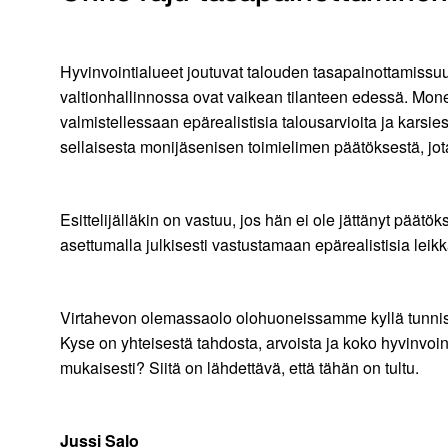
Hyvinvointialueet joutuvat talouden tasapainottamissuun
valtionhallinnossa ovat vaikean tilanteen edessä. Monet
valmistellessaan epärealistisia talousarvioita ja kar
sellaisesta monijäsenisen toimielimen päätöksestä, jo
Esittelijälläkin on vastuu, jos hän ei ole jättänyt päät
asettumalla julkisesti vastustamaan epärealistisia lei
Virtahevon olemassaolo olohuoneissamme kyllä tunnist
Kyse on yhteisestä tahdosta, arvoista ja koko hyvinvo
mukaisesti? Siitä on lähdettävä, että tähän on tultu.
Jussi Salo