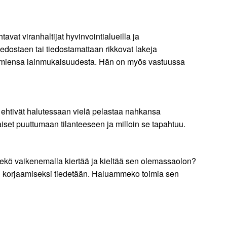
vat viranhaltijat hyvinvointialueilla ja
iedostaen tai tiedostamattaan rikkovat lakeja
atoimiensa lainmukaisuudesta. Hän on myös vastuussa
jat ehtivät halutessaan vielä pelastaa nahkansa
iset puuttumaan tilanteeseen ja milloin se tapahtuu.
ekö vaikenemalla kiertää ja kieltää sen olemassaolon?
en korjaamiseksi tiedetään. Haluammeko toimia sen