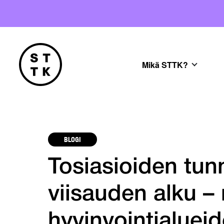
Mikä STTK?
BLOGI
Tosiasioiden tu
viisauden alku –
hyvinvointialuei