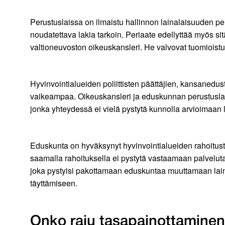
Perustuslaissa on ilmaistu hallinnon lainalaisuuden pe
noudatettava lakia tarkoin. Periaate edellyttää myös si
valtioneuvoston oikeuskansleri. He valvovat tuomioistuimi
Hyvinvointialueiden poliittisten päättäjien, kansanedus
vaikeampaa. Oikeuskansleri ja eduskunnan perustuslakiv
jonka yhteydessä ei vielä pystytä kunnolla arvioimaan la
Eduskunta on hyväksynyt hyvinvointialueiden rahoitust
saamalla rahoituksella ei pystytä vastaamaan palvelutar
joka pystyisi pakottamaan eduskuntaa muuttamaan lainsä
täyttämiseen.
Onko raju tasapainottaminen l