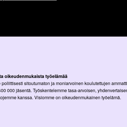
ta oikeudenmukaista työelämää
oliittisesti sitoutumaton ja moniarvoinen koulutettujen ammattil
 400 000 jäsentä. Työskentelemme tasa-arvoisen, yhdenvertaisen
ittojemme kanssa. Visiomme on oikeudenmukainen työelämä.