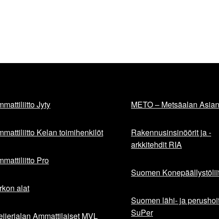
mattiliitto Jyty
METO – Metsäalan Asiant
mattiliitto Kelan toimihenkilöt
Rakennusinsinöörit ja -
arkkitehdit RIA
mattiliitto Pro
Suomen Konepäällystöliit
rkon alat
Suomen lähi- ja perushoita
SuPer
ijerialan Ammattilaiset MVL