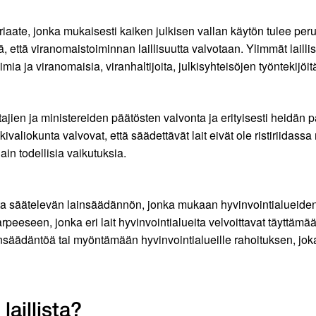
riaate, jonka mukaisesti kaiken julkisen vallan käytön tulee per
tä, että viranomaistoiminnan laillisuutta valvotaan. Ylimmät lai
a ja viranomaisia, viranhaltijoita, julkisyhteisöjen työntekijöitä
tajien ja ministereiden päätösten valvonta ja erityisesti heidän
aliokunta valvovat, että säädettävät lait eivät ole ristiriidass
in todellisia vaikutuksia.
a säätelevän lainsäädännön, jonka mukaan hyvinvointialueiden 
peeseen, jonka eri lait hyvinvointialueita velvoittavat täyttämä
ädäntöä tai myöntämään hyvinvointialueille rahoituksen, joka t
aillista?