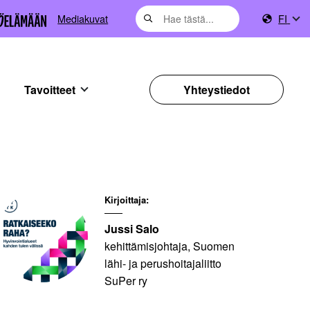
Mediakuvat
FI
Tavoitteet
Yhteystiedot
Kirjoittaja:
Jussi Salo
kehittämisjohtaja, Suomen
lähi- ja perushoitajaliitto
SuPer ry