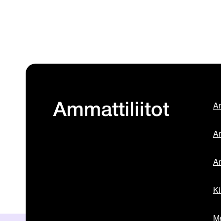
Am
Ammattiliitot
Am
Am
Ki
Me