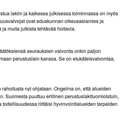
ustua lakiin ja kaikessa julkisessa toiminnassa on myös
llisuusvalvojat ovat eduskunnan oikeusasiamies ja
 ja muita julkista tehtävää hoitavia.
 päätöksiensä seurauksien valvonta onkin paljon
a maan perustuslain kanssa. Se on etukäteisvalvontaa,
rahoitusta nyt ohjataan. Ongelma on, että alueiden
än. Suomesta puuttuu erillinen perustuslakituomioistuin,
odellisuudessa riittäisi hyvinvointialueiden tarpeiden