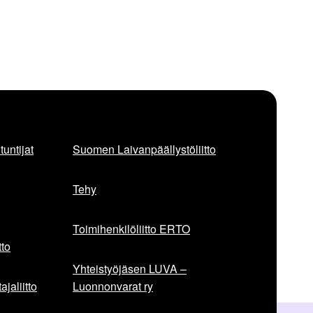
untijat
Suomen Laivanpäällystöliitto
Tehy
Toimihenkilöliitto ERTO
to
Yhteistyöjäsen LUVA –
jaliitto
Luonnonvarat ry