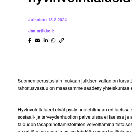
Julkaistu
13.2.2024
Jaa artikkeli:
Suomen perustuslain mukaan julkisen vallan on turvattava
rahoitusvastuu on maassamme säädetty yhteiskuntaa eli v
Hyvinvointialueet eivät pysty huolehtimaan eri laeissa s
sosiaali- ja terveydenhuollon palveluissa ei laeissa ja 
talouden tasapainottamistoimien velvoittamina tietoises
on erittäin vakavaa ja nyt se tehdään maan hallituksen