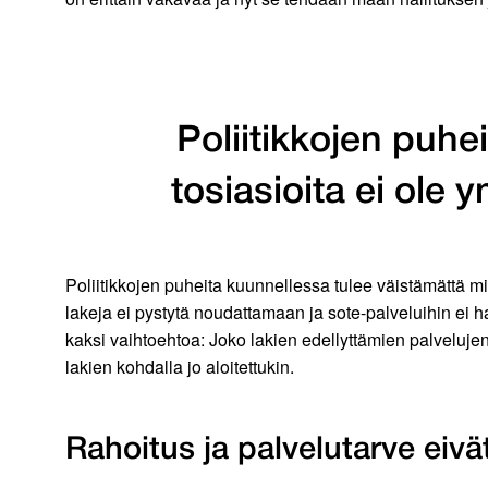
Poliitikkojen puhe
tosiasioita ei ole 
Poliitikkojen puheita kuunnellessa tulee väistämättä mie
lakeja ei pystytä noudattamaan ja sote-palveluihin ei h
kaksi vaihtoehtoa: Joko lakien edellyttämien palveluj
lakien kohdalla jo aloitettukin.
Rahoitus ja palvelutarve eivä