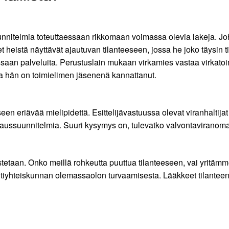
nitelmia toteuttaessaan rikkomaan voimassa olevia lakeja. Johta
 heistä näyttävät ajautuvan tilanteeseen, jossa he joko täysin t
siessaan palveluita. Perustuslain mukaan virkamies vastaa virk
ta hän on toimielimen jäsenenä kannattanut.
ökseen eriävää mielipidettä. Esittelijävastuussa olevat viranhalti
kkaussuunnitelmia. Suuri kysymys on, tulevatko valvontaviranoma
etaan. Onko meillä rohkeutta puuttua tilanteeseen, vai yritämm
intiyhteiskunnan olemassaolon turvaamisesta. Lääkkeet tilante