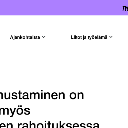
Ajankohtaista
Liitot ja työelämä
nnustaminen on
 myös
den rahoituksessa