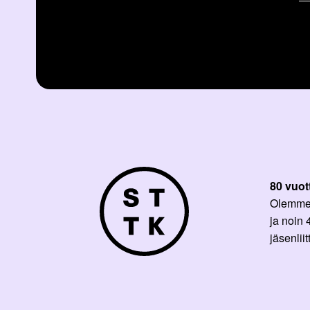
80 vuot
Olemme p
ja noin
jäsenli