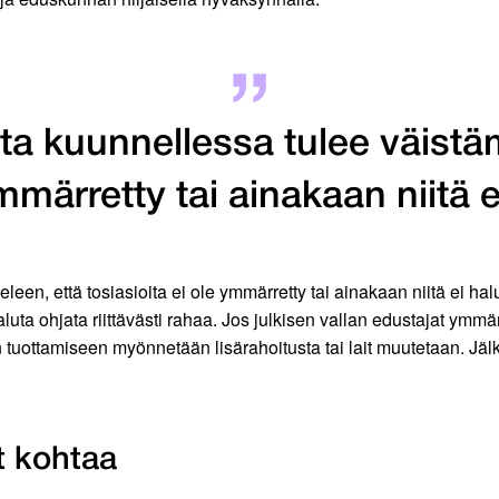
ita kuunnellessa tulee väistä
ymmärretty tai ainakaan niitä 
leen, että tosiasioita ei ole ymmärretty tai ainakaan niitä ei ha
aluta ohjata riittävästi rahaa. Jos julkisen vallan edustajat ymm
en tuottamiseen myönnetään lisärahoitusta tai lait muutetaan. 
t kohtaa