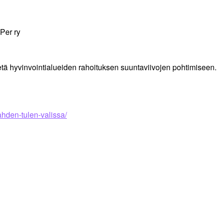
uPer ry
ietä hyvinvointialueiden rahoituksen suuntaviivojen pohtimiseen. S
ahden-tulen-valissa/