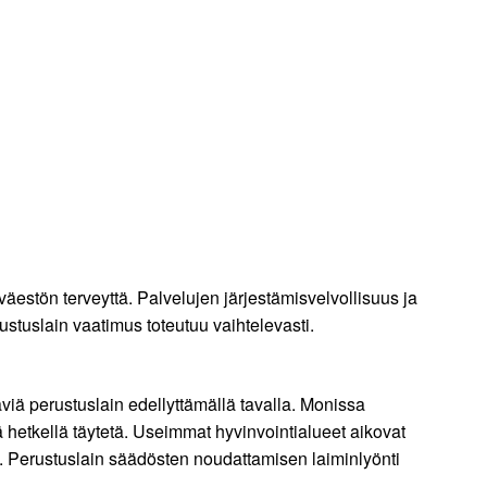
 väestön terveyttä. Palvelujen järjestämisvelvollisuus ja
ustuslain vaatimus toteutuu vaihtelevasti.
täviä perustuslain edellyttämällä tavalla. Monissa
ä hetkellä täytetä. Useimmat hyvinvointialueet aikovat
ja. Perustuslain säädösten noudattamisen laiminlyönti