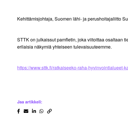
Kehittämisjohtaja, Suomen lähi- ja perushoitajaliitto S
STTK on julkaissut pamfletin, joka viitoittaa osaltaan t
erilaisia näkymiä yhteiseen tulevaisuuteemme.
https://www.sttk.fi/ratkaiseeko-raha-hyvinvointialueet-k
Jaa artikkeli: