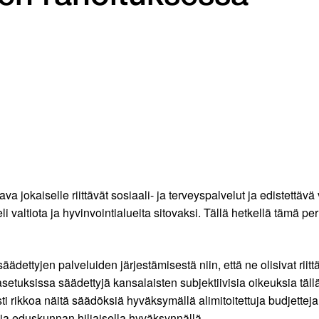
 jokaiselle riittävät sosiaali- ja terveyspalvelut ja edistettävä
altiota ja hyvinvointialueita sitovaksi. Tällä hetkellä tämä per
äädettyjen palveluiden järjestämisestä niin, että ne olisivat riit
asetuksissa säädettyjä kansalaisten subjektiivisia oikeuksia täll
ti rikkoa näitä säädöksiä hyväksymällä alimitoitettuja budjette
 ja eduskunnan hiljaisella hyväksynnällä.