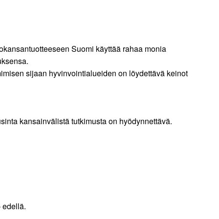
uttokansantuotteeseen Suomi käyttää rahaa monia
uksensa.
imimisen sijaan hyvinvointialueiden on löydettävä keinot
usinta kansainvälistä tutkimusta on hyödynnettävä.
 edellä.