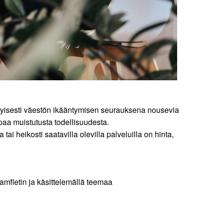
rityisesti väestön ikääntymisen seurauksena nousevia
paa muistutusta todellisuudesta.
ai heikosti saatavilla olevilla palveluilla on hinta,
amfletin ja käsittelemällä teemaa