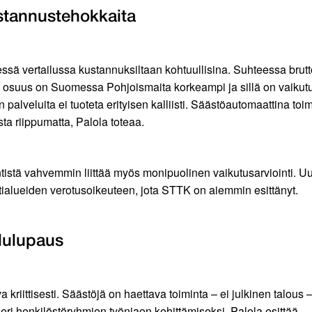
stannustehokkaita
sessä vertailussa kustannuksiltaan kohtuullisina. Suhteessa br
osuus on Suomessa Pohjoismaita korkeampi ja sillä on vaikut
palveluita ei tuoteta erityisen kalliisti. Säästöautomaattina to
sta riippumatta, Palola toteaa.
ntistä vahvemmin liittää myös monipuolinen vaikutusarviointi. U
ialueiden verotusoikeuteen, jota STTK on aiemmin esittänyt.
lulupaus
riittisesti. Säästöjä on haettava toiminta – ei julkinen talous –
ä eri henkilöstöryhmien työnjaon kehittämiseksi, Palola esittää.