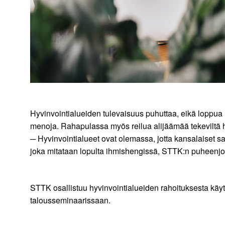
Hyvinvointialueiden tulevaisuus puhuttaa, eikä loppua 
menoja. Rahapulassa myös reilua alijäämää tekeviltä hy
─ Hyvinvointialueet ovat olemassa, jotta kansalaiset saav
joka mitataan lopulta ihmishengissä, STTK:n puheenj
STTK osallistuu hyvinvointialueiden rahoituksesta käyt
talousseminaarissaan.