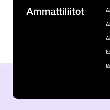
Am
Ammattiliitot
Am
Am
Ki
Me