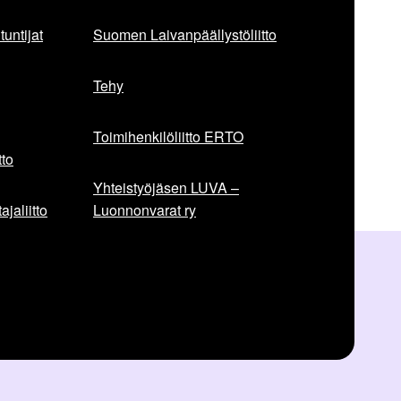
untijat
Suomen Laivanpäällystöliitto
Tehy
Toimihenkilöliitto ERTO
to
Yhteistyöjäsen LUVA –
jaliitto
Luonnonvarat ry