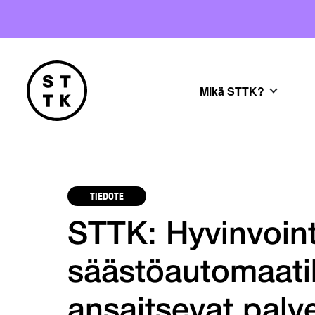
Mikä STTK?
TIEDOTE
STTK: Hyvinvointi
säästöautomaatik
ansaitsevat palv