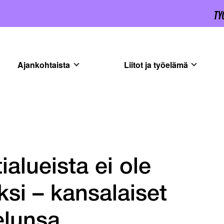
Ajankohtaista
Liitot ja työelämä
alueista ei ole
si – kansalaiset
elunsa