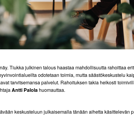
näy. Tiukka julkinen talous haastaa mahdollisuutta rahoittaa e
vinvointialueilta odotetaan toimia, mutta säästökeskustelu kai
at tarvitsemansa palvelut. Rahoituksen takia heikosti toimivilla t
ohtaja
Antti Palola
huomauttaa.
ävään keskusteluun julkaisemalla tänään aihetta käsittelevän p