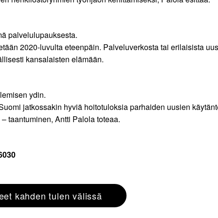
ä palvelulupauksesta.
etään 2020-luvulta eteenpäin. Palveluverkosta tai erilaisista uusi
ällisesti kansalaisten elämään.
lemisen ydin.
 Suomi jatkossakin hyviä hoitotuloksia parhaiden uusien käytänt
 – taantuminen, Antti Palola toteaa.
 6030
eet kahden tulen välissä