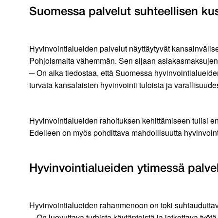
Suomessa palvelut suhteellisen ku
Hyvinvointialueiden palvelut näyttäytyvät kansainväli
Pohjoismaita vähemmän. Sen sijaan asiakasmaksujen 
─ On aika tiedostaa, että Suomessa hyvinvointialueiden 
turvata kansalaisten hyvinvointi tuloista ja varallisuude
Hyvinvointialueiden rahoituksen kehittämiseen tulisi e
Edelleen on myös pohdittava mahdollisuutta hyvinvoint
Hyvinvointialueiden ytimessä palve
Hyvinvointialueiden rahanmenoon on toki suhtauduttava k
─ On luovuttava turhista käytänteistä ja jatkettava työt