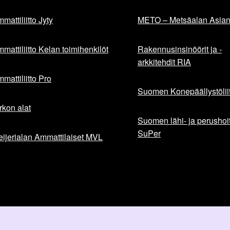
mattiliitto Jyty
METO – Metsäalan Asiant
mattiliitto Kelan toimihenkilöt
Rakennusinsinöörit ja -
arkkitehdit RIA
mattiliitto Pro
Suomen Konepäällystöliit
rkon alat
Suomen lähi- ja perushoita
SuPer
ijerialan Ammattilaiset MVL