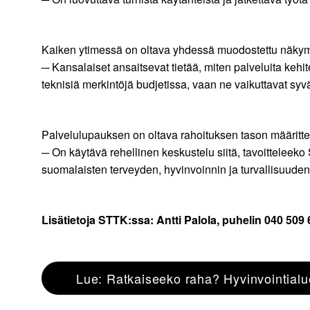
Kaiken ytimessä on oltava yhdessä muodostettu näkym
─ Kansalaiset ansaitsevat tietää, miten palveluita kehit
teknisiä merkintöjä budjetissa, vaan ne vaikuttavat syv
Palvelulupauksen on oltava rahoituksen tason määritte
─ On käytävä rehellinen keskustelu siitä, tavoitteleeko
suomalaisten terveyden, hyvinvoinnin ja turvallisuuden
Lisätietoja STTK:ssa: Antti Palola, puhelin 040 509
Lue: Ratkaiseeko raha? Hyvinvointialu