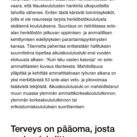
vaara, että tilauskoulutusten hankinta ulkopuolisilta
tahoilta vähenee. Eniten tästä kärsivät toimintayksiköt,
joilla ei ole resursseja tarjota henkilöstökoulutusta
sisäisenä koulutuksena. Suuntaus on ristiriidassa sote-
alan henkilöstön jatkuvan oppimisen- ja ammatillisen
kehittymisen edellytyksien parantamispyrkimysten
kanssa. Tilannetta pahentaa entisestään hallituksen
suunnitelma lopettaa aikuiskoulutustuki ensi vuoden
elokuusta alkaen. ”Kuin isku vasten kasvoja” on sote-
ammattilaisten kuvaus tilanteesta. Mahdollisuus
ylläpitää ja kehittää ammattitaitoaan työuran aikana on
yksi merkittävistä 53 sote-alan veto- ja pitovoimaa
lisäävistä tekijöistä. Aikuiskoulutustuki on mahdollistanut
muun muassa ylemmän ammattikorkeakoulututkinnon,
ylemmän korkeakoulututkinnon tai
erikoistumiskoulutuksen suorittamisen.
Terveys on pääoma, josta