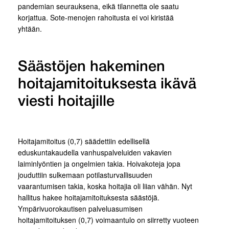
pandemian seurauksena, eikä tilannetta ole saatu
korjattua. Sote-menojen rahoitusta ei voi kiristää
yhtään.
Säästöjen hakeminen
hoitajamitoituksesta ikävä
viesti hoitajille
Hoitajamitoitus (0,7) säädettiin edellisellä
eduskuntakaudella vanhuspalveluiden vakavien
laiminlyöntien ja ongelmien takia. Hoivakoteja jopa
jouduttiin sulkemaan potilasturvallisuuden
vaarantumisen takia, koska hoitajia oli liian vähän. Nyt
hallitus hakee hoitajamitoituksesta säästöjä.
Ympärivuorokautisen palveluasumisen
hoitajamitoituksen (0,7) voimaantulo on siirretty vuoteen