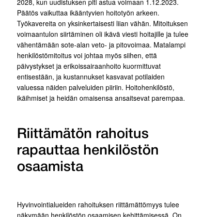
2028, kun uudistuksen piti astua voimaan 1.12.2023.
Päätös vaikuttaa ikääntyvien hoitotyön arkeen.
Työkavereita on yksinkertaisesti liian vähän. Mitoituksen
voimaantulon siirtäminen oli ikävä viesti hoitajille ja tulee
vähentämään sote-alan veto- ja pitovoimaa. Matalampi
henkilöstömitoitus voi johtaa myös siihen, että
päivystykset ja erikoissairaanhoito kuormittuvat
entisestään, ja kustannukset kasvavat potilaiden
valuessa näiden palveluiden piiriin. Hoitohenkilöstö,
ikäihmiset ja heidän omaisensa ansaitsevat parempaa.
Riittämätön rahoitus
rapauttaa henkilöstön
osaamista
Hyvinvointialueiden rahoituksen riittämättömyys tulee
näkymään henkilöstön osaamisen kehittämisessä. On