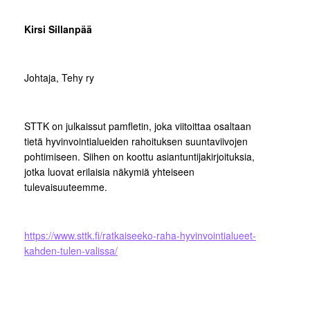
Kirsi Sillanpää
Johtaja, Tehy ry
STTK on julkaissut pamfletin, joka viitoittaa osaltaan
tietä hyvinvointialueiden rahoituksen suuntaviivojen
pohtimiseen. Siihen on koottu asiantuntijakirjoituksia,
jotka luovat erilaisia näkymiä yhteiseen
tulevaisuuteemme.
https://www.sttk.fi/ratkaiseeko-raha-hyvinvointialueet-
kahden-tulen-valissa/