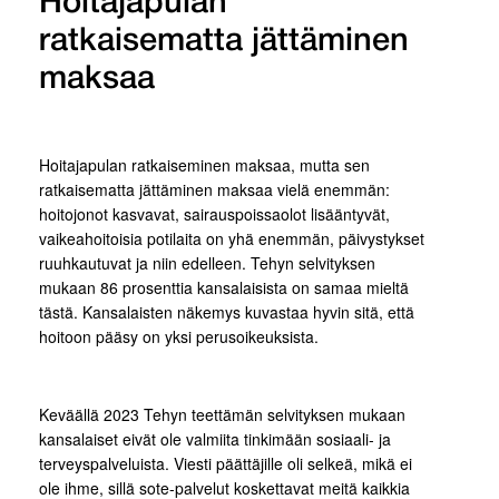
Hoitajapulan
ratkaisematta jättäminen
maksaa
Hoitajapulan ratkaiseminen maksaa, mutta sen
ratkaisematta jättäminen maksaa vielä enemmän:
hoitojonot kasvavat, sairauspoissaolot lisääntyvät,
vaikeahoitoisia potilaita on yhä enemmän, päivystykset
ruuhkautuvat ja niin edelleen. Tehyn selvityksen
mukaan 86 prosenttia kansalaisista on samaa mieltä
tästä. Kansalaisten näkemys kuvastaa hyvin sitä, että
hoitoon pääsy on yksi perusoikeuksista.
Keväällä 2023 Tehyn teettämän selvityksen mukaan
kansalaiset eivät ole valmiita tinkimään sosiaali- ja
terveyspalveluista. Viesti päättäjille oli selkeä, mikä ei
ole ihme, sillä sote-palvelut koskettavat meitä kaikkia