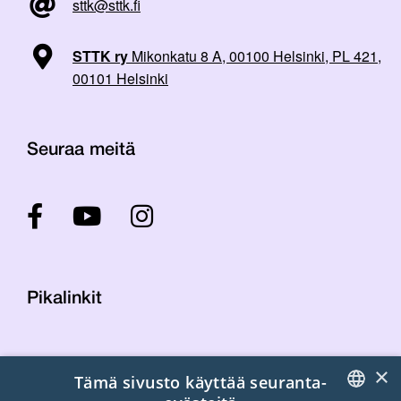
sttk@sttk.fi
STTK ry
Mikonkatu 8 A, 00100 Helsinki, PL 421,
00101 Helsinki
Seuraa meitä
Pikalinkit
Yhteystiedot
×
Tämä sivusto käyttää seuranta-
Laskutustiedot