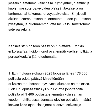
jossain elämämme vaiheessa. Synnymme, elämme ja
kuolemme sote-palveluiden piirissä. Jokaisella on
kertomus tai kokemus terveyspalveluista. Erityisesti
äkillinen sairastuminen tai onnettomuuteen joutuminen
pysäyttää, ja huomaamme, että me kaikki tarvitsemme
sote-palveluita.
Kansalaisten hoitoon pääsy on turvattava. Etenkin
erikoissairaanhoidon jonot ovat ennätyksellisen pitkät ja
perusoikeuksia jää toteutumatta.
THL:n mukaan elokuun 2023 lopussa lähes 178 000
potilasta odotti pääsyä kiireettömään
erikoissairaanhoitoon hyvinvointialueiden sairaaloissa.
Elokuun lopussa 2023 yli puoli vuotta jonottaneita
potilaita oli 9 400 potilasta enemmän kuin saman
vuoden huhtikuussa. Jonossa olevien potilaiden määrä
kasvaa koko ajan. Hoitojonot pitenivät selvästi jo