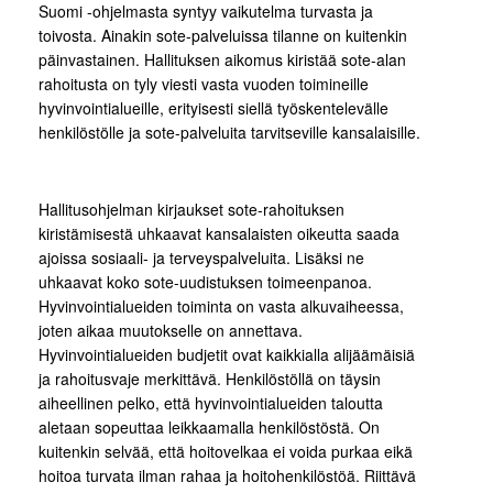
Suomi -ohjelmasta syntyy vaikutelma turvasta ja
toivosta. Ainakin sote-palveluissa tilanne on kuitenkin
päinvastainen. Hallituksen aikomus kiristää sote-alan
rahoitusta on tyly viesti vasta vuoden toimineille
hyvinvointialueille, erityisesti siellä työskentelevälle
henkilöstölle ja sote-palveluita tarvitseville kansalaisille.
Hallitusohjelman kirjaukset sote-rahoituksen
kiristämisestä uhkaavat kansalaisten oikeutta saada
ajoissa sosiaali- ja terveyspalveluita. Lisäksi ne
uhkaavat koko sote-uudistuksen toimeenpanoa.
Hyvinvointialueiden toiminta on vasta alkuvaiheessa,
joten aikaa muutokselle on annettava.
Hyvinvointialueiden budjetit ovat kaikkialla alijäämäisiä
ja rahoitusvaje merkittävä. Henkilöstöllä on täysin
aiheellinen pelko, että hyvinvointialueiden taloutta
aletaan sopeuttaa leikkaamalla henkilöstöstä. On
kuitenkin selvää, että hoitovelkaa ei voida purkaa eikä
hoitoa turvata ilman rahaa ja hoitohenkilöstöä. Riittävä