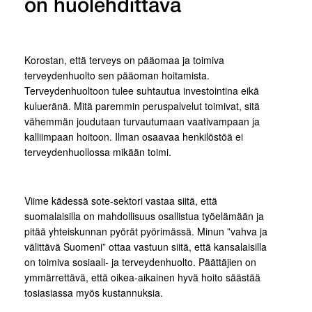
on huolehdittava
Korostan, että terveys on pääomaa ja toimiva
terveydenhuolto sen pääoman hoitamista.
Terveydenhuoltoon tulee suhtautua investointina eikä
kulueränä. Mitä paremmin peruspalvelut toimivat, sitä
vähemmän joudutaan turvautumaan vaativampaan ja
kalliimpaan hoitoon. Ilman osaavaa henkilöstöä ei
terveydenhuollossa mikään toimi.
Viime kädessä sote-sektori vastaa siitä, että
suomalaisilla on mahdollisuus osallistua työelämään ja
pitää yhteiskunnan pyörät pyörimässä. Minun ”vahva ja
välittävä Suomeni” ottaa vastuun siitä, että kansalaisilla
on toimiva sosiaali- ja terveydenhuolto. Päättäjien on
ymmärrettävä, että oikea-aikainen hyvä hoito säästää
tosiasiassa myös kustannuksia.