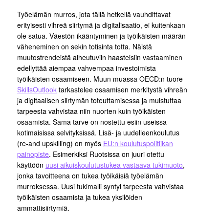
Työelämän murros, jota tällä hetkellä vauhdittavat
erityisesti vihreä siirtymä ja digitalisaatio, ei kuitenkaan
ole satua. Väestön ikääntyminen ja työikäisten määrän
väheneminen on sekin totisinta totta. Näistä
muutostrendeistä aiheutuviin haasteisiin vastaaminen
edellyttää aiempaa vahvempaa investoimista
työikäisten osaamiseen. Muun muassa OECD:n tuore
SkillsOutlook
tarkastelee osaamisen merkitystä vihreän
ja digitaalisen siirtymän toteuttamisessa ja muistuttaa
tarpeesta vahvistaa niin nuorten kuin työikäisten
osaamista. Sama tarve on nostettu esiin useissa
kotimaisissa selvityksissä. Lisä- ja uudelleenkoulutus
(re-and upskilling) on myös
EU:n koulutuspolitiikan
painopiste
. Esimerkiksi Ruotsissa on juuri otettu
käyttöön
uusi aikuiskoulutustukea vastaava tukimuoto
,
jonka tavoitteena on tukea työikäisiä työelämän
murroksessa. Uusi tukimalli syntyi tarpeesta vahvistaa
työikäisten osaamista ja tukea yksilöiden
ammattisiirtymiä.