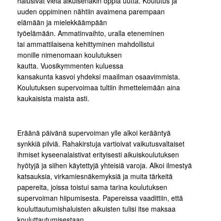
halusivat vielä aikuisenakin oppia uutta. Koulutus ja
uuden oppiminen nähtiin avaimena parempaan
elämään ja mielekkäämpään
työelämään. Ammatinvaihto, uralla eteneminen
tai ammattilaisena kehittyminen mahdollistui
monille nimenomaan koulutuksen
kautta. Vuosikymmenten kuluessa
kansakunta kasvoi yhdeksi maailman osaavimmista.
Koulutuksen supervoimaa tultiin ihmettelemään aina
kaukaisista maista asti.
Eräänä päivänä supervoiman ylle alkoi kerääntyä
synkkiä pilviä. Rahakirstuja vartioivat vaikutusvaltaiset
ihmiset kyseenalaistivat erityisesti aikuiskoulutuksen
hyötyjä ja siihen käytettyjä yhteisiä varoja. Alkoi ilmestyä
katsauksia, virkamiesnäkemyksiä ja muita tärkeitä
papereita, joissa toistui sama tarina koulutuksen
supervoiman hiipumisesta. Papereissa vaadittiin, että
kouluttautumishaluisten aikuisten tulisi itse maksaa
kouluttautumisestaan.