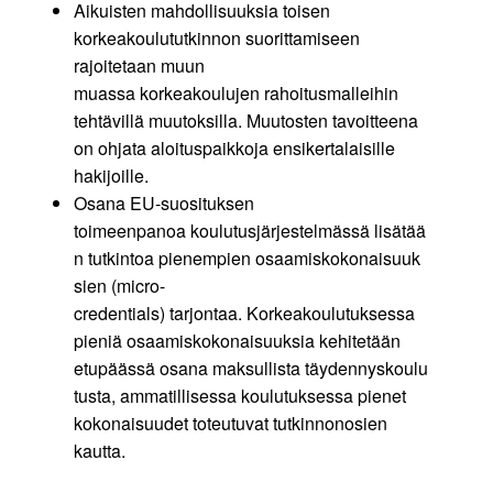
Aikuisten mahdollisuuksia toisen
korkeakoulututkinnon suorittamiseen
rajoitetaan muun
muassa korkeakoulujen rahoitusmalleihin
tehtävillä muutoksilla. Muutosten tavoitteena
on ohjata aloituspaikkoja ensikertalaisille
hakijoille.
Osana EU-suosituksen
toimeenpanoa koulutusjärjestelmässä lisätää
n tutkintoa pienempien osaamiskokonaisuuk
sien (micro-
credentials) tarjontaa. Korkeakoulutuksessa
pieniä osaamiskokonaisuuksia kehitetään
etupäässä osana maksullista täydennyskoulu
tusta, ammatillisessa koulutuksessa pienet
kokonaisuudet toteutuvat tutkinnonosien
kautta.