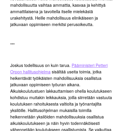
mahdollisuutta vaihtaa ammattia, kasvaa ja kehittyä
ammattilaisena ja tavoitella itselle mielekästä
urakehitystä. Heille mahdollisuus elinikäiseen ja
jatkuvaan oppimiseen merkitsi perusoikeutta.
***
Joskus todellisuus on kuin tarua.
Pääministeri Petteri
Orpon hallitusohjelma
sisältää useita toimia, jotka
heikentävät työikäisten mahdollisuuksia osallistua
jatkuvaan oppimiseen työuran aikana.
Aikuiskoulutustuen lakkauttamisen ohella koulutukseen
kohdistuu muitakin leikkauksia, joilla siirretään vastuuta
koulutuksen rahoituksesta valtiolta ja työnantajilta
yksilöille. Hallitusohjelman mukaisilla toimilla
heikennetään yksilöiden mahdollisuuksia osallistua
aikuiskoulutukseen ja näin hyvin todennäköisesti
vähennetään koulutukseen osallistumista. Se vaikuttaa