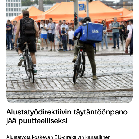
Alustatyödirektiivin täytäntöönpano
jää puutteelliseksi
Alustatyötä koskevan EU-direktiivin kansallinen