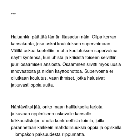
***
Haluankin päättää tämän iltasadun näin: Olipa kerran
kansakunta, joka uskoi koulutuksen supervoimaan.
Välillä uskoa koeteltiin, mutta koulutuksen supervoima
näytti kyntensä, kun uhista ja kriisistä toiseen selvittiin
juuri osaamisen ansiosta. Osaaminen siivitti myös uusia
innovaatioita ja niiden käyttöönottoa. Supervoima ei
ollutkaan koulutus, vaan ihmiset, jotka halusivat
jatkuvasti oppia uutta.
Nähtäväksi jää, onko maan hallituksella tarjota
jatkuvaan oppimiseen uskovalle kansalle
leikkauslistojen ohella konkreettisia toimia, joilla
parannetaan kaikkein mahdollisuuksia oppia ja opiskella
– lompakon paksuudesta riippumatta.