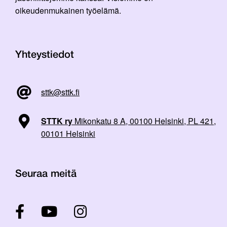
oikeudenmukainen työelämä.
Yhteystiedot
sttk@sttk.fi
STTK ry
Mikonkatu 8 A, 00100 Helsinki, PL 421,
00101 Helsinki
Seuraa meitä