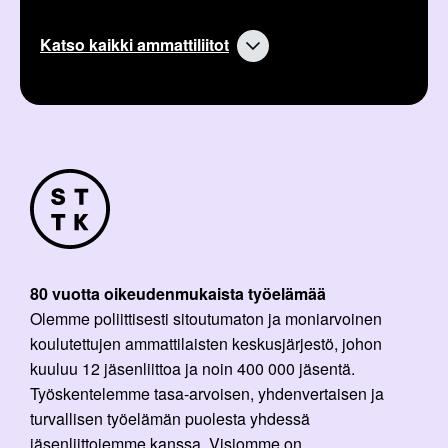
Katso kaikki ammattiliitot
80 vuotta oikeudenmukaista työelämää
Olemme poliittisesti sitoutumaton ja moniarvoinen
koulutettujen ammattilaisten keskusjärjestö, johon
kuuluu 12 jäsenliittoa ja noin 400 000 jäsentä.
Työskentelemme tasa-arvoisen, yhdenvertaisen ja
turvallisen työelämän puolesta yhdessä
jäsenliittojemme kanssa. Visiomme on