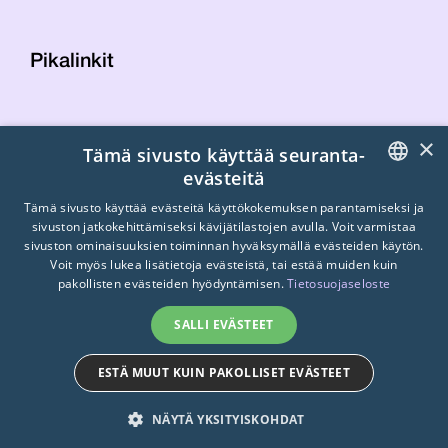
Pikalinkit
Yhteystiedot
×
Tämä sivusto käyttää seuranta-
Laskutustiedot
evästeitä
STTK:n kuvapankki
FINNISH
Tietosuojaseloste
Tämä sivusto käyttää evästeitä käyttökokemuksen parantamiseksi ja
sivuston jatkokehittämiseksi kävijätilastojen avulla. Voit varmistaa
Turvallisemman tilan periaatteet
ENGLISH
sivuston ominaisuuksien toiminnan hyväksymällä evästeiden käytön.
Voit myös lukea lisätietoja evästeistä, tai estää muiden kuin
SWEDISH
pakollisten evästeiden hyödyntämisen.
Tietosuojaseloste
SALLI EVÄSTEET
ESTÄ MUUT KUIN PAKOLLISET EVÄSTEET
© 2026
STTK.
Made with ❤ by
Avoin.Systems
NÄYTÄ YKSITYISKOHDAT