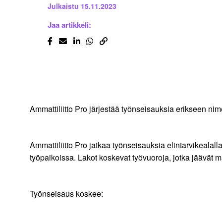
Julkaistu
15.11.2023
Jaa artikkeli:
Ammattiliitto Pro järjestää työnseisauksia erikseen nimet
Ammattiliitto Pro jatkaa työnseisauksia elintarvikeala
työpaikoissa. Lakot koskevat työvuoroja, jotka jäävät ma
Työnseisaus koskee: