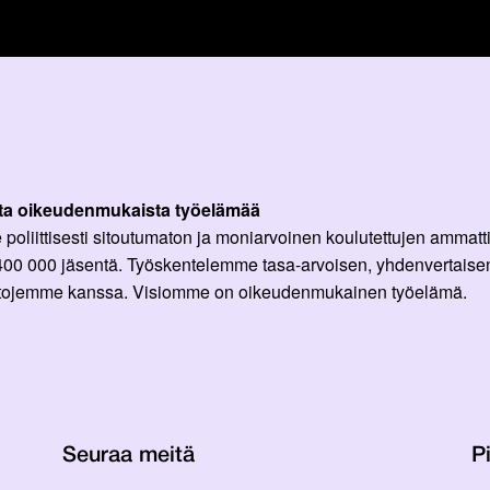
ta oikeudenmukaista työelämää
oliittisesti sitoutumaton ja moniarvoinen koulutettujen ammattil
 400 000 jäsentä. Työskentelemme tasa-arvoisen, yhdenvertaisen
ittojemme kanssa. Visiomme on oikeudenmukainen työelämä.
Seuraa meitä
Pi