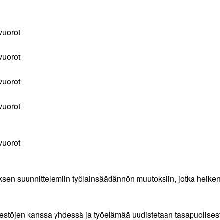
övuorot
a
övuorot
övuorot
jakoski
övuorot
yövuorot
ksen suunnittelemiin työlainsäädännön muutoksiin, jotka heiken
ajärjestöjen kanssa yhdessä ja työelämää uudistetaan tasapuolis