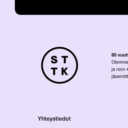
80 vuot
Olemme p
ja noin
jäsenli
Yhteystiedot