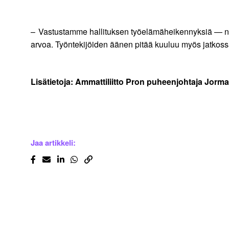
– Vastustamme hallituksen työelämäheikennyksiä — ne u
arvoa. Työntekijöiden äänen pitää kuuluu myös jatkos
Lisätietoja: Ammattiliitto Pron puheenjohtaja Jorm
Jaa artikkeli: