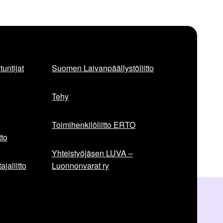
untijat
Suomen Laivanpäällystöliitto
Tehy
Toimihenkilöliitto ERTO
to
Yhteistyöjäsen LUVA –
jaliitto
Luonnonvarat ry