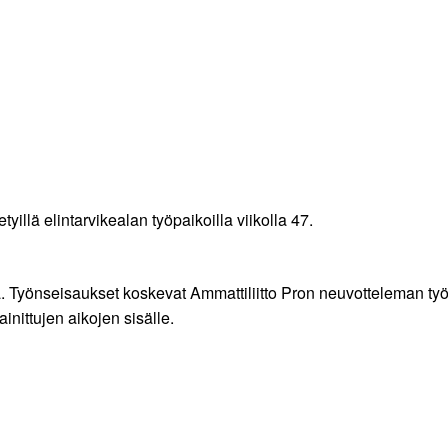
yillä elintarvikealan työpaikoilla viikolla 47.
lla. Työnseisaukset koskevat Ammattiliitto Pron neuvotteleman ty
inittujen aikojen sisälle.