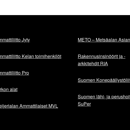
mattiliitto Jyty
METO – Metsäalan Asiant
mattiliitto Kelan toimihenkilöt
Rakennusinsinöörit ja -
arkkitehdit RIA
mattiliitto Pro
Suomen Konepäällystöliit
rkon alat
Suomen lähi- ja perushoita
SuPer
ijerialan Ammattilaiset MVL