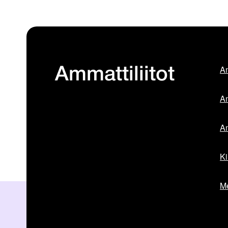
Am
Ammattiliitot
Am
Am
Ki
Me