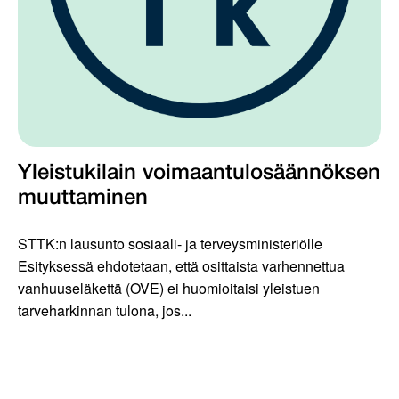
Yleistukilain voimaantulosäännöksen
muuttaminen
STTK:n lausunto sosiaali- ja terveysministeriölle
Esityksessä ehdotetaan, että osittaista varhennettua
vanhuuseläkettä (OVE) ei huomioitaisi yleistuen
tarveharkinnan tulona, jos...