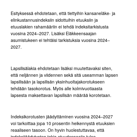
Esityksessä ehdotetaan, että tiettyihin kansaneläke- ja
elinkustannusindeksiin sidottuihin etuuksiin ja
etuuslakien rahamääriin ei tehdä indeksitarkistusta
vuosina 2024–2027. Lisäksi Eläkkeensaajan
asumistukeen ei tehtäisi tarkistuksia vuosina 2024‒
2027.
Lapsilisälakia ehdotetaan lisäksi muutettavaksi siten,
että neljännen ja viidennen sekä sitä useamman lapsen
lapsilisään ja lapsilisän yksinhuoltajakorotukseen
tehdään tasokorotus. Myös alle kolmivuotiaasta
lapsesta maksettavan lapsilisän määrää korotetaan.
Indeksikorotusten jäädyttäminen vuosina 2024‒2027
voi tarkoittaa jopa 10 prosentin heikennystä etuuksien
reaaliseen tasoon. On hyvin huolestuttavaa, että
indeksijäädytysten takia etuudensaajia tulee