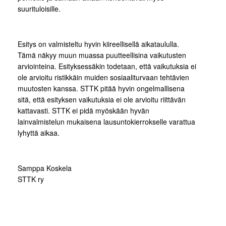
suurituloisille.
Esitys on valmisteltu hyvin kiireellisellä aikataululla.
Tämä näkyy muun muassa puutteellisina vaikutusten
arviointeina. Esityksessäkin todetaan, että vaikutuksia ei
ole arvioitu ristikkäin muiden sosiaaliturvaan tehtävien
muutosten kanssa. STTK pitää hyvin ongelmallisena
sitä, että esityksen vaikutuksia ei ole arvioitu riittävän
kattavasti. STTK ei pidä myöskään hyvän
lainvalmistelun mukaisena lausuntokierrokselle varattua
lyhyttä aikaa.
Samppa Koskela
STTK ry