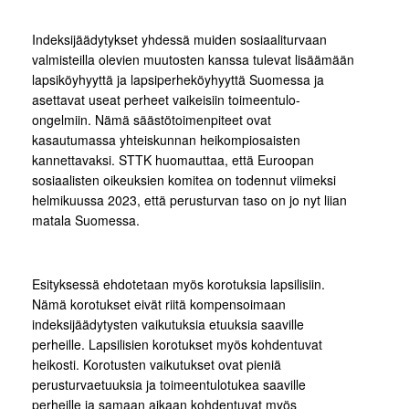
Indeksijäädytykset yhdessä muiden sosiaaliturvaan
valmisteilla olevien muutosten kanssa tulevat lisäämään
lapsiköyhyyttä ja lapsiperheköyhyyttä Suomessa ja
asettavat useat perheet vaikeisiin toimeentulo-
ongelmiin. Nämä säästötoimenpiteet ovat
kasautumassa yhteiskunnan heikompiosaisten
kannettavaksi. STTK huomauttaa, että Euroopan
sosiaalisten oikeuksien komitea on todennut viimeksi
helmikuussa 2023, että perusturvan taso on jo nyt liian
matala Suomessa.
Esityksessä ehdotetaan myös korotuksia lapsilisiin.
Nämä korotukset eivät riitä kompensoimaan
indeksijäädytysten vaikutuksia etuuksia saaville
perheille. Lapsilisien korotukset myös kohdentuvat
heikosti. Korotusten vaikutukset ovat pieniä
perusturvaetuuksia ja toimeentulotukea saaville
perheille ja samaan aikaan kohdentuvat myös