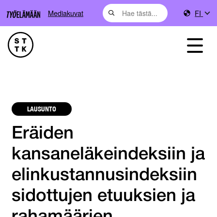
Mediakuvat
FI
LAUSUNTO
Eräiden
kansaneläkeindeksiin ja
elinkustannusindeksiin
sidottujen etuuksien ja