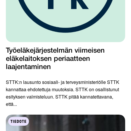
Työeläkejärjestelmän viimeisen
eläkelaitoksen periaatteen
laajentaminen
STTK:n lausunto sosiaali- ja terveysministeriölle STTK
kannattaa ehdotettuja muutoksia. STTK on osallistunut
esityksen valmisteluun. STTK pitää kannatettavana,
että...
TIEDOTE