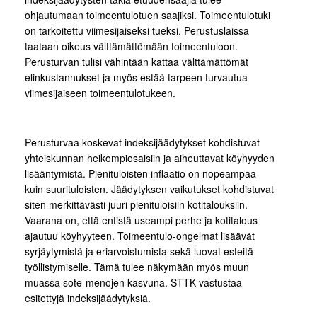
ohjautumaan toimeentulotuen saajiksi. Toimeentulotuki
on tarkoitettu viimesijaiseksi tueksi. Perustuslaissa
taataan oikeus välttämättömään toimeentuloon.
Perusturvan tulisi vähintään kattaa välttämättömät
elinkustannukset ja myös estää tarpeen turvautua
viimesijaiseen toimeentulotukeen.
Perusturvaa koskevat indeksijäädytykset kohdistuvat
yhteiskunnan heikompiosaisiin ja aiheuttavat köyhyyden
lisääntymistä. Pienituloisten inflaatio on nopeampaa
kuin suurituloisten. Jäädytyksen vaikutukset kohdistuvat
siten merkittävästi juuri pienituloisiin kotitalouksiin.
Vaarana on, että entistä useampi perhe ja kotitalous
ajautuu köyhyyteen. Toimeentulo-ongelmat lisäävät
syrjäytymistä ja eriarvoistumista sekä luovat esteitä
työllistymiselle. Tämä tulee näkymään myös muun
muassa sote-menojen kasvuna. STTK vastustaa
esitettyjä indeksijäädytyksiä.