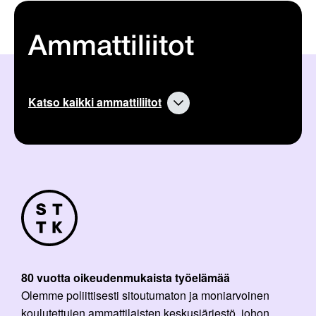
Ammattiliitot
Katso kaikki ammattiliitot
80 vuotta oikeudenmukaista työelämää
Olemme poliittisesti sitoutumaton ja moniarvoinen
koulutettujen ammattilaisten keskusjärjestö, johon