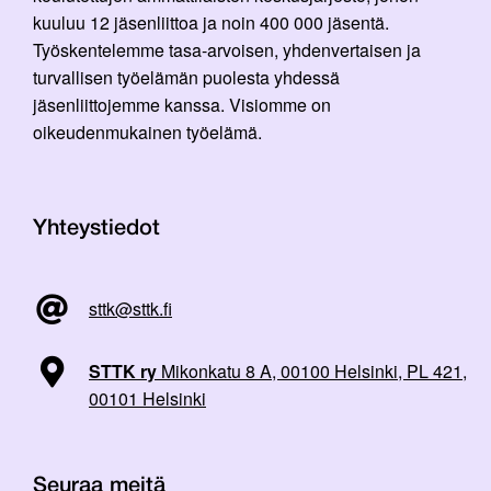
kuuluu 12 jäsenliittoa ja noin 400 000 jäsentä.
Työskentelemme tasa-arvoisen, yhdenvertaisen ja
turvallisen työelämän puolesta yhdessä
jäsenliittojemme kanssa. Visiomme on
oikeudenmukainen työelämä.
Yhteystiedot
sttk@sttk.fi
STTK ry
Mikonkatu 8 A, 00100 Helsinki, PL 421,
00101 Helsinki
Seuraa meitä