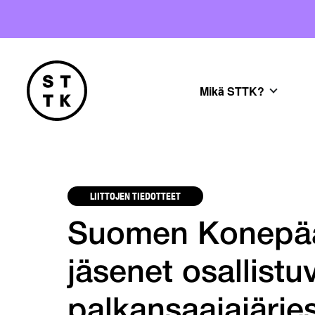
Mikä STTK?
LIITTOJEN TIEDOTTEET
Suomen Konepääll
jäsenet osallistu
palkansaajajärje