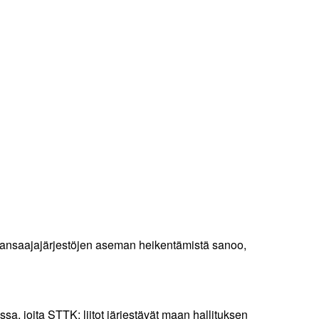
lkansaajajärjestöjen aseman heikentämistä sanoo,
, joita STTK: liitot järjestävät maan hallituksen