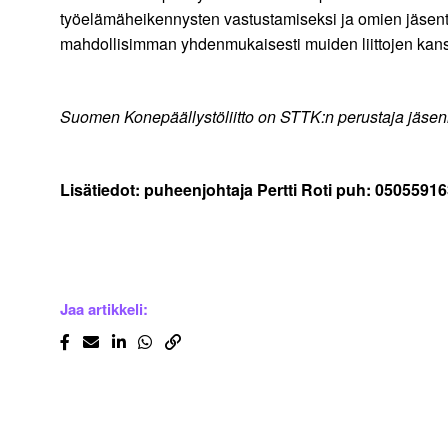
työelämäheikennysten vastustamiseksi ja omien jäsent
mahdollisimman yhdenmukaisesti muiden liittojen kan
Suomen Konepäällystöliitto on STTK:n perustaja jäsenli
Lisätiedot: puheenjohtaja Pertti Roti puh: 0505591
Jaa artikkeli: