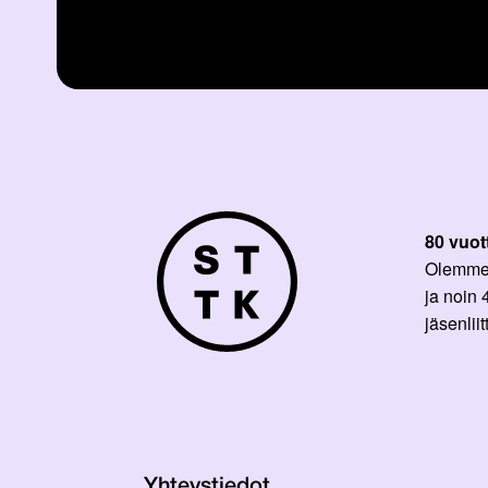
80 vuot
Olemme p
ja noin
jäsenli
Yhteystiedot