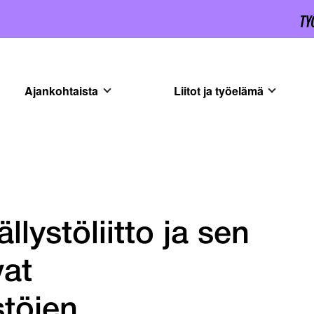
Ajankohtaista
Liitot ja työelämä
ystöliitto ja sen
vat
stöjen