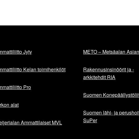
mattiliitto Jyty
METO – Metsäalan Asiant
mattiliitto Kelan toimihenkilöt
Rakennusinsinöörit ja -
arkkitehdit RIA
mattiliitto Pro
Suomen Konepäällystöliit
rkon alat
Suomen lähi- ja perushoita
SuPer
ijerialan Ammattilaiset MVL