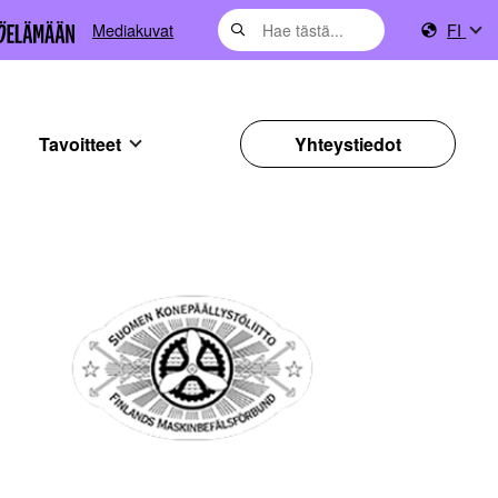
Mediakuvat
FI
Tavoitteet
Yhteystiedot