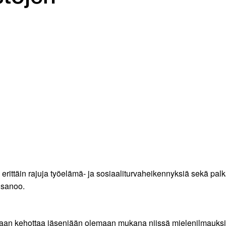
rittäin rajuja työelämä- ja sosiaaliturvaheikennyksiä sekä pa
i
sanoo.
aan kehottaa jäseniään olemaan mukana niissä mielenilmauksissa