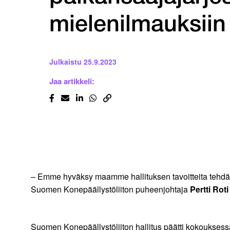
mielenilmauksiin
Julkaistu
25.9.2023
Jaa artikkeli:
– Emme hyväksy maamme hallituksen tavoitteita tehdä e
Suomen Konepäällystöliiton puheenjohtaja
Pertti Rot
Suomen Konepäällystöliiton hallitus päätti kokouksess