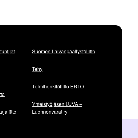
untijat
Suomen Laivanpäällystöliitto
Tehy
Toimihenkilöliitto ERTO
to
Yhteistyöjäsen LUVA –
jaliitto
Luonnonvarat ry