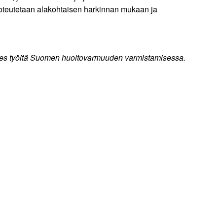
toteutetaan alakohtaisen harkinnan mukaan ja
esimies työitä Suomen huoltovarmuuden varmistamisessa.