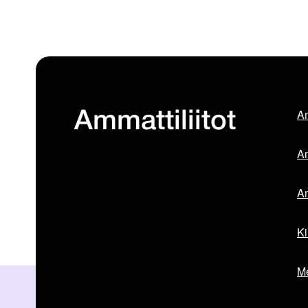
Am
Ammattiliitot
Am
Am
Ki
Me