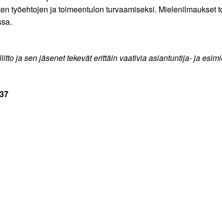
en työehtojen ja toimeentulon turvaamiseksi. Mielenilmaukset 
ssa.
itto ja sen jäsenet tekevät erittäin vaativia asiantuntija- ja 
637