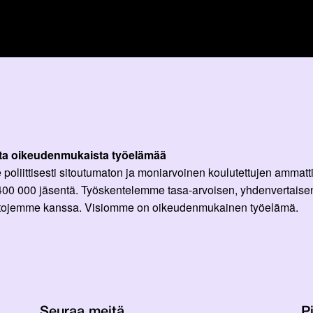
ta oikeudenmukaista työelämää
oliittisesti sitoutumaton ja moniarvoinen koulutettujen ammattil
 400 000 jäsentä. Työskentelemme tasa-arvoisen, yhdenvertaisen
ittojemme kanssa. Visiomme on oikeudenmukainen työelämä.
Seuraa meitä
Pi