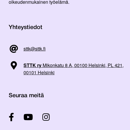
oikeudenmukainen työelämä.
Yhteystiedot
sttk@sttk.fi
STTK ry
Mikonkatu 8 A, 00100 Helsinki, PL 421,
00101 Helsinki
Seuraa meitä