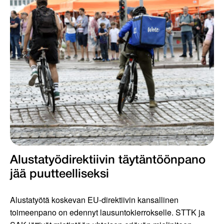
Alustatyödirektiivin täytäntöönpano
jää puutteelliseksi
Alustatyötä koskevan EU-direktiivin kansallinen
toimeenpano on edennyt lausuntokierrokselle. STTK ja