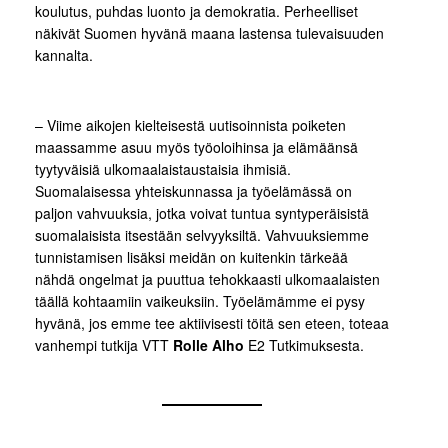
koulutus, puhdas luonto ja demokratia. Perheelliset
näkivät Suomen hyvänä maana lastensa tulevaisuuden
kannalta.
– Viime aikojen kielteisestä uutisoinnista poiketen
maassamme asuu myös työoloihinsa ja elämäänsä
tyytyväisiä ulkomaalaistaustaisia ihmisiä.
Suomalaisessa yhteiskunnassa ja työelämässä on
paljon vahvuuksia, jotka voivat tuntua syntyperäisistä
suomalaisista itsestään selvyyksiltä. Vahvuuksiemme
tunnistamisen lisäksi meidän on kuitenkin tärkeää
nähdä ongelmat ja puuttua tehokkaasti ulkomaalaisten
täällä kohtaamiin vaikeuksiin. Työelämämme ei pysy
hyvänä, jos emme tee aktiivisesti töitä sen eteen, toteaa
vanhempi tutkija VTT
Rolle Alho
E2 Tutkimuksesta.