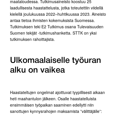
maataloudessa. Tutkimusaineisto koostuu 25
laadullisesta haastattelusta, jotka toteutettiin viidellä
kielellä joulukuussa 2022–huhtikuussa 2023. Aineisto
antaa tietoa ihmisten kokemuksista Suomessa.
Tutkimuksen teki E2 Tutkimus osana Tulevaisuuden
Suomen tekijät -tutkimushanketta. STTK on yksi
tutkimuksen rahoittajista.
Ulkomaalaiselle työuran
alku on vaikea
Haastateltujen ongelmat ajoittuvat tyypillisesti aikaan
heti maahantulon jälkeen. Osalle haastatelluista
ensimmäisen työpaikan saaminen edellytti niin
sanottujen kynnysrahojen maksamista ”välittäjälle”: