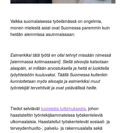
Vaikka suomalaisessa työelämässä on ongelmia,
monen mielestä asiat ovat Suomessa paremmin kuin
heidän aiemmissa asuinmaissaan:
Esimerkiksi tätä työtä en olisi tehnyt missään nimessä
[aiemmassa kotimaassani]. Siellä siivoojia katsotaan
alaspäin, ei millään arvostuksella ja heitä ei luokitella
työyhteisöön kuuluvaksi. Täällä Suomessa kuitenkin
kunnioitetaan myös siivoajia ja esimerkiksi muut
työntekijät tervehtivät ja ovat ystävällisiä heille.
Tiedot selviävät
tuoreesta tutkimuksesta
, johon
haastateltiin työntekijäammateissa työskenteleviä
ulkomaalaisia. Haastatellut työskentelevät sosiaali- ja
terveydenhuolto-, palvelu- ja rakennusalalla sekä