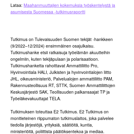
Lataa:
Maahanmuuttajien kokemuksia työskentelystä ja
asumisesta Suomessa -tutkimusraportti
Tutkimus on Tulevaisuuden Suomen tekijät -hankkeen
(9/2022–12/2024) ensimmäinen osajulkaisu.
Tutkimushanke etsii ratkaisuja työelämän akuutteihin
ongelmiin, kuten tekijäpulaan ja polarisaatioon.
Tutkimushanketta rahoittavat Ammattiliitto Pro,
Hyvinvointiala HALI, Julkisten ja hyvinvointialojen liitto
JHL, oikeusministeriö, Palvelualojen ammattiliitto PAM,
Rakennusteollisuus RT, STTK, Suomen Ammattiliittojen
Keskusjärjestö SAK, Teollisuuden palkansaajat TP ja
Työeläkevakuuttajat TELA.
Tutkimuksen toteuttaa E2 Tutkimus. E2 Tutkimus on
monitieteinen riippumaton tutkimuslaitos, joka palvelee
tiedolla järjestöjä, yrityksiä, säätiöitä, kuntia,
ministeriöitä, poliittista päätöksentekoa ja mediaa.