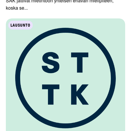
SAK jättivät mietintöön yhteisen eriävän mielipiteen,
koska se...
LAUSUNTO