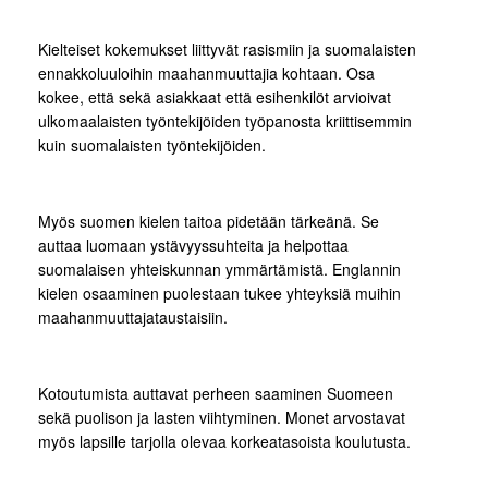
Kielteiset kokemukset liittyvät rasismiin ja suomalaisten
ennakkoluuloihin maahanmuuttajia kohtaan. Osa
kokee, että sekä asiakkaat että esihenkilöt arvioivat
ulkomaalaisten työntekijöiden työpanosta kriittisemmin
kuin suomalaisten työntekijöiden.
Myös suomen kielen taitoa pidetään tärkeänä. Se
auttaa luomaan ystävyyssuhteita ja helpottaa
suomalaisen yhteiskunnan ymmärtämistä. Englannin
kielen osaaminen puolestaan tukee yhteyksiä muihin
maahanmuuttajataustaisiin.
Kotoutumista auttavat perheen saaminen Suomeen
sekä puolison ja lasten viihtyminen. Monet arvostavat
myös lapsille tarjolla olevaa korkeatasoista koulutusta.