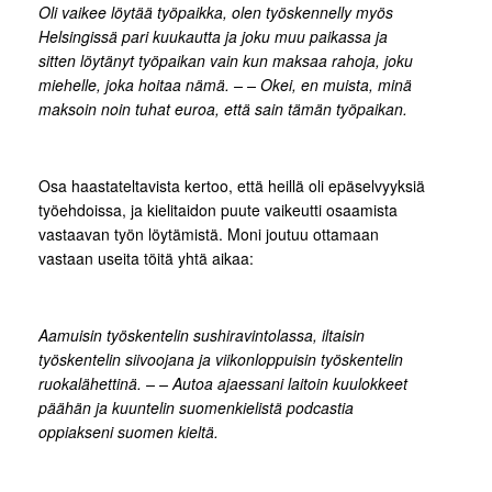
Oli vaikee löytää työpaikka, olen työskennelly myös
Helsingissä pari kuukautta ja joku muu paikassa ja
sitten löytänyt työpaikan vain kun maksaa rahoja, joku
miehelle, joka hoitaa nämä. – – Okei, en muista, minä
maksoin noin tuhat euroa, että sain tämän työpaikan.
Osa haastateltavista kertoo, että heillä oli epäselvyyksiä
työehdoissa, ja kielitaidon puute vaikeutti osaamista
vastaavan työn löytämistä. Moni joutuu ottamaan
vastaan useita töitä yhtä aikaa:
Aamuisin työskentelin sushiravintolassa, iltaisin
työskentelin siivoojana ja viikonloppuisin työskentelin
ruokalähettinä. – – Autoa ajaessani laitoin kuulokkeet
päähän ja kuuntelin suomenkielistä podcastia
oppiakseni suomen kieltä.