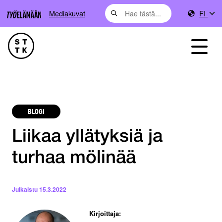
Mediakuvat
FI
BLOGI
Liikaa yllätyksiä ja
turhaa mölinää
Julkaistu
15.3.2022
Kirjoittaja: