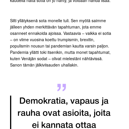
kaudella näitä sotia on jo nähty, ja voidaan nähdä lisää.
Silti yllätyksenä sota monelle tuli. Sen myötä saimme
jälleen yhden merkittävän tapahtuman, jota emme
osanneet ennakoida ajoissa. Vastaavia – vaikka ei sotia
– on viime vuosina koettu trumpismin, brexitin,
populismin nousun tai pandemian kautta varsin paljon.
Pandemia yllätti toki itsenikin, mutta monet tapahtumat,
kuten Venäjän sodat – olivat mielestäni nähtävissä.
Sanon tämän jälkiviisauden uhallakin.
Demokratia, vapaus ja
rauha ovat asioita, joita
ei kannata ottaa