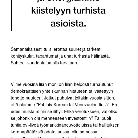
kiistelyyn turhista
asioista.
Samanaikaisesti tulisi erottaa suuret ja tärkeät
kehityskulut, tapahtumat ja uhat turhasta hälinästä.
Suhteellisuudentajua siis tarvitaan.
Viime vuosina liian moni on liian helposti turhautunut
demokraattisen yhteiskunnan hitauteen tai väitettyyn
tehottomuuteen. Jotkut puhuivat joitakin vuosia sitten,
että olemme ”Pohjois-Korean tai Venezuelan tiellä”. En
edes muista mihin se liittyi. Ehkä verotukseen, vai oliko
se johonkin ohi menneeseen investointiin? Tai puoli
tuntia ovi-liveä työmarkkinaneuvotteluissa tai hallituksen
koronapäätöksiä odoteltaessa, niin somessa