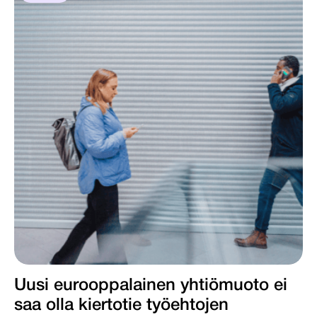
Uusi eurooppalainen yhtiömuoto ei
saa olla kiertotie työ­ehtojen