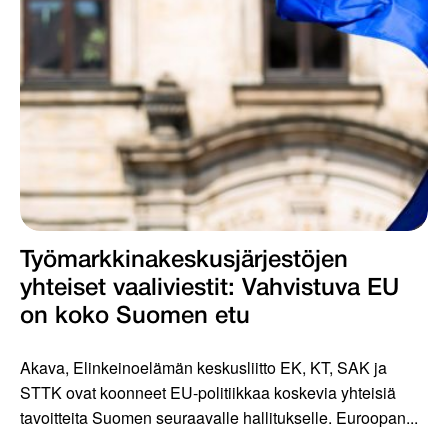
Työmarkkinakeskus­järjestöjen
yhteiset vaaliviestit: Vahvis­tuva EU
on koko Suomen etu
Akava, Elinkeinoelämän keskusliitto EK, KT, SAK ja
STTK ovat koonneet EU-politiikkaa koskevia yhteisiä
tavoitteita Suomen seuraavalle hallitukselle. Euroopan...