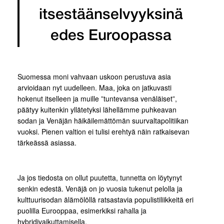
itsestäänselvyyksinä
edes Euroopassa
Suomessa moni vahvaan uskoon perustuva asia
arvioidaan nyt uudelleen. Maa, joka on jatkuvasti
hokenut itselleen ja muille ”tuntevansa venäläiset”,
päätyy kuitenkin yllätetyksi lähellämme puhkeavan
sodan ja Venäjän häikäilemättömän suurvaltapolitiikan
vuoksi. Pienen valtion ei tulisi erehtyä näin ratkaisevan
tärkeässä asiassa.
Ja jos tiedosta on ollut puutetta, tunnetta on löytynyt
senkin edestä. Venäjä on jo vuosia tukenut pelolla ja
kulttuurisodan älämölöllä ratsastavia populistiliikkeitä eri
puolilla Eurooppaa, esimerkiksi rahalla ja
hybridivaikuttamisella.