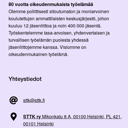
80 vuotta oikeudenmukaista työelämää
Olemme poliittisesti sitoutumaton ja moniarvoinen
koulutettujen ammattilaisten keskusjärjestö, johon
kuuluu 12 jäsenliittoa ja noin 400 000 jäsentä.
Työskentelemme tasa-arvoisen, yhdenvertaisen ja
turvallisen työelämän puolesta yhdessä
jäsenliittojemme kanssa. Visiomme on
oikeudenmukainen työelämä.
Yhteystiedot
sttk@sttk.fi
STTK ry
Mikonkatu 8 A, 00100 Helsinki, PL 421,
00101 Helsinki