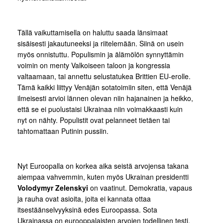
Tällä vaikuttamisella on haluttu saada länsimaat
sisäisesti jakautuneeksi ja riitelemään. Siinä on usein
myös onnistuttu. Populismin ja älämölön synnyttämin
voimin on menty Valkoiseen taloon ja kongressia
valtaamaan, tai annettu selustatukea Brittien EU-erolle.
Tämä kaikki liittyy Venäjän sotatoimiin siten, että Venäjä
ilmeisesti arvioi lännen olevan niin hajanainen ja heikko,
että se ei puolustaisi Ukrainaa niin voimakkaasti kuin
nyt on nähty. Populistit ovat pelanneet tietäen tai
tahtomattaan Putinin pussiin.
Nyt Euroopalla on korkea aika seistä arvojensa takana
aiempaa vahvemmin, kuten myös Ukrainan presidentti
Volodymyr Zelenskyi
on vaatinut. Demokratia, vapaus
ja rauha ovat asioita, joita ei kannata ottaa
itsestäänselvyyksinä edes Euroopassa. Sota
Ukrainassa on eurooppalaisten arvojen todellinen testi.