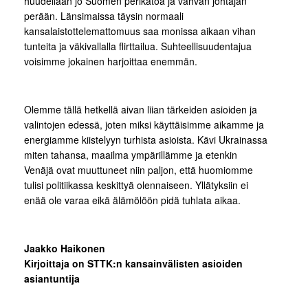
huudellaan jo Suomen perikatoa ja vahvan johtajan
perään. Länsimaissa täysin normaali
kansalaistottelemattomuus saa monissa aikaan vihan
tunteita ja väkivallalla flirttailua. Suhteellisuudentajua
voisimme jokainen harjoittaa enemmän.
Olemme tällä hetkellä aivan liian tärkeiden asioiden ja
valintojen edessä, joten miksi käyttäisimme aikamme ja
energiamme kiistelyyn turhista asioista. Kävi Ukrainassa
miten tahansa, maailma ympärillämme ja etenkin
Venäjä ovat muuttuneet niin paljon, että huomiomme
tulisi politiikassa keskittyä olennaiseen. Yllätyksiin ei
enää ole varaa eikä älämölöön pidä tuhlata aikaa.
Jaakko Haikonen
Kirjoittaja on STTK:n kansainvälisten asioiden
asiantuntija