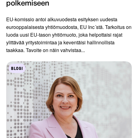
polkemiseen
EU-komissio antoi alkuvuodesta esityksen uudesta
eurooppalaisesta yhtiömuodosta, EU Inc´stä. Tarkoitus on
luoda uusi EU-tason yhtiömuoto, joka helpottaisi rajat
ylittävää yritystoimintaa ja keventäisi hallinnollista
taakkaa. Tavoite on näin vahvistaa...
BLOGI