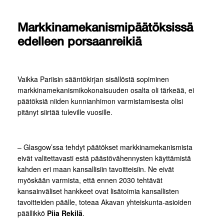
Markkinamekanismipäätöksissä
edelleen porsaanreikiä
Vaikka Pariisin sääntökirjan sisällöstä sopiminen
markkinamekanismikokonaisuuden osalta oli tärkeää, ei
päätöksiä niiden kunnianhimon varmistamisesta olisi
pitänyt siirtää tuleville vuosille.
– Glasgow’ssa tehdyt päätökset markkinamekanismista
eivät valitettavasti estä päästövähennysten käyttämistä
kahden eri maan kansallisiin tavoitteisiin. Ne eivät
myöskään varmista, että ennen 2030 tehtävät
kansainväliset hankkeet ovat lisätoimia kansallisten
tavoitteiden päälle, toteaa Akavan yhteiskunta-asioiden
päällikkö
Piia Rekilä
.