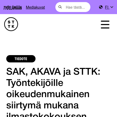
Mediakuvat
FI
TIEDOTE
SAK, AKAVA ja STTK:
Työntekijöille
oikeudenmukainen
siirtymä mukana