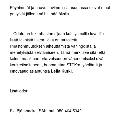
Köyhimmät ja haavoittuvimmissa asemassa olevat maat
pettyivät jälleen näihin päätöksiin.
– Odotetun tukirahaston sijaan kehitysmaille luvattiin
lisää teknistä tukea, joka on tarkoitettu
ilmastonmuutoksen aiheuttamista vahingoista ja
menetyksistä selviämiseen. Tämä merkitsee sitä, että
keinot maailman eriarvoisuuden vähenemiseksi eivät
konkretisoituneet , huomauttaa STTK:n työelämä ja
innovaatio asiantuntija
Leila Kurki
.
Lisätiedot:
Pia Björkbacka, SAK, puh.050 464 5342