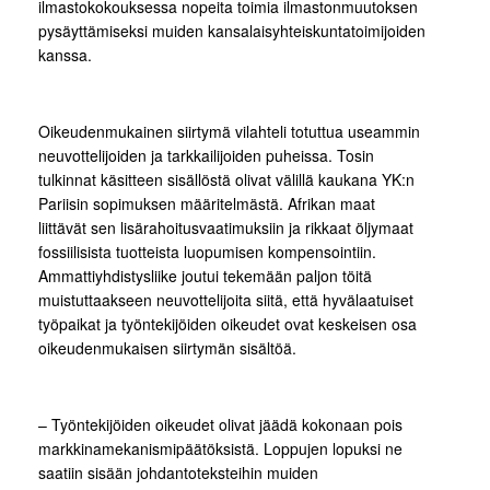
ilmastokokouksessa nopeita toimia ilmastonmuutoksen
pysäyttämiseksi muiden kansalaisyhteiskuntatoimijoiden
kanssa.
Oikeudenmukainen siirtymä vilahteli totuttua useammin
neuvottelijoiden ja tarkkailijoiden puheissa. Tosin
tulkinnat käsitteen sisällöstä olivat välillä kaukana YK:n
Pariisin sopimuksen määritelmästä. Afrikan maat
liittävät sen lisärahoitusvaatimuksiin ja rikkaat öljymaat
fossiilisista tuotteista luopumisen kompensointiin.
Ammattiyhdistysliike joutui tekemään paljon töitä
muistuttaakseen neuvottelijoita siitä, että hyvälaatuiset
työpaikat ja työntekijöiden oikeudet ovat keskeisen osa
oikeudenmukaisen siirtymän sisältöä.
– Työntekijöiden oikeudet olivat jäädä kokonaan pois
markkinamekanismipäätöksistä. Loppujen lopuksi ne
saatiin sisään johdantoteksteihin muiden