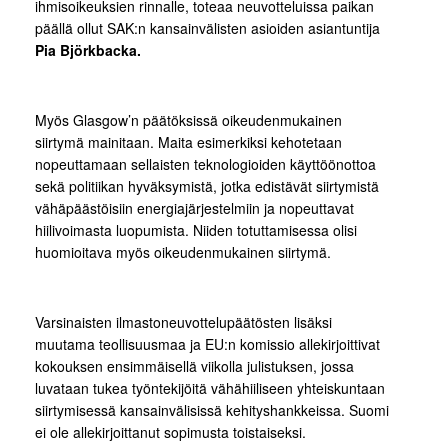
ihmisoikeuksien rinnalle, toteaa neuvotteluissa paikan
päällä ollut SAK:n kansainvälisten asioiden asiantuntija
Pia Björkbacka.
Myös Glasgow’n päätöksissä oikeudenmukainen
siirtymä mainitaan. Maita esimerkiksi kehotetaan
nopeuttamaan sellaisten teknologioiden käyttöönottoa
sekä politiikan hyväksymistä, jotka edistävät siirtymistä
vähäpäästöisiin energiajärjestelmiin ja nopeuttavat
hiilivoimasta luopumista. Niiden totuttamisessa olisi
huomioitava myös oikeudenmukainen siirtymä.
Varsinaisten ilmastoneuvottelupäätösten lisäksi
muutama teollisuusmaa ja EU:n komissio allekirjoittivat
kokouksen ensimmäisellä viikolla julistuksen, jossa
luvataan tukea työntekijöitä vähähiiliseen yhteiskuntaan
siirtymisessä kansainvälisissä kehityshankkeissa. Suomi
ei ole allekirjoittanut sopimusta toistaiseksi.