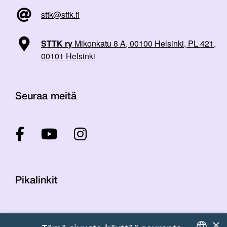
sttk@sttk.fi
STTK ry
Mikonkatu 8 A, 00100 Helsinki, PL 421,
00101 Helsinki
Seuraa meitä
Pikalinkit
Yhteystiedot
×