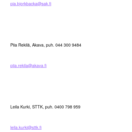
pia.bjorkbacka@sak.fi
Piia Rekilä, Akava, puh. 044 300 9484
piia.rekila@akava.fi
Leila Kurki, STTK, puh. 0400 798 959
leila.kurki@sttk.fi