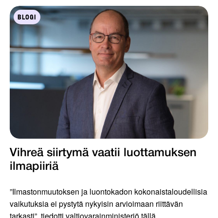
BLOGI
Vihreä siirtymä vaatii luottamuksen
ilmapiiriä
”Ilmastonmuutoksen ja luontokadon kokonaistaloudellisia
vaikutuksia ei pystytä nykyisin arvioimaan riittävän
tarkasti”, tiedotti valtiovarainministeriö tällä