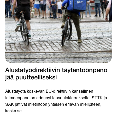
Alustatyödirektiivin täytäntöönpano
jää puutteelliseksi
Alustatyötä koskevan EU-direktiivin kansallinen
toimeenpano on edennyt lausuntokierrokselle. STTK ja
SAK jättivät mietintöön yhteisen eriävän mielipiteen,
koska se...