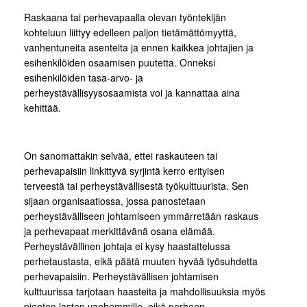
Raskaana tai perhevapaalla olevan työntekijän
kohteluun liittyy edelleen paljon tietämättömyyttä,
vanhentuneita asenteita ja ennen kaikkea johtajien ja
esihenkilöiden osaamisen puutetta. Onneksi
esihenkilöiden tasa-arvo- ja
perheystävällisyysosaamista voi ja kannattaa aina
kehittää.
On sanomattakin selvää, ettei raskauteen tai
perhevapaisiin linkittyvä syrjintä kerro erityisen
terveestä tai perheystävällisestä työkulttuurista. Sen
sijaan organisaatiossa, jossa panostetaan
perheystävälliseen johtamiseen ymmärretään raskaus
ja perhevapaat merkittävänä osana elämää.
Perheystävällinen johtaja ei kysy haastattelussa
perhetaustasta, eikä päätä muuten hyvää työsuhdetta
perhevapaisiin. Perheystävällisen johtamisen
kulttuurissa tarjotaan haasteita ja mahdollisuuksia myös
pienten lasten vanhemmille, eikä perheen