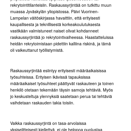
rekrytointitilanteisiin. Raskaussyrjintää on tutkittu muun
muassa Jyväskylän yliopistossa. Päivi Vuorinen-
Lampelan väitöskirjassa havaittiin, että erityisesti
kaupallisesta ja teknillisestä korkeakoulutuksesta
vastikään valmistuneet naiset olivat kohdanneet
raskaussyrjintää jo rekrytointivaiheessa. Haastatteluissa
heidän rekrytoimistaan pidettiin kalliina riskinä, ja tämä
oli vaikeuttanut työllistymistä.
Raskaussyrjintää esiintyy erityisesti määräaikaisissa
työsuhteissa. Erityisen ikävissä tapauksissa
määräaikaiset työsuhteet päättyvät raskauteen ja toinen
henkilö otetaan tekemään täysin samoja tehtäviä. Myös
jo keskusteltuja ylennyksiä saatetaan perua tai tehtäviä
vaihdetaan raskauden takia toisiin.
Vaikka raskaussyrjintä on tasa-arvolaissa
yksiselitteisesti kiellettyä, ei ole helppoa puolustaa