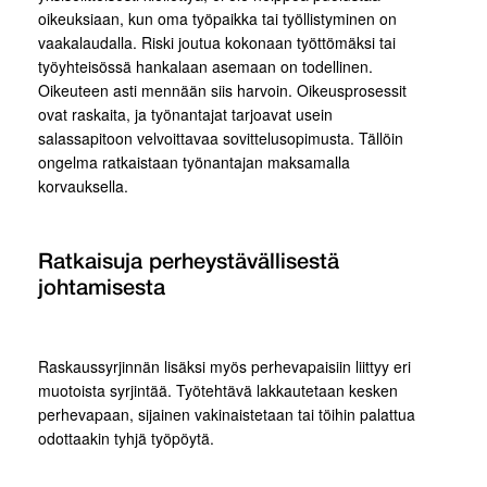
oikeuksiaan, kun oma työpaikka tai työllistyminen on
vaakalaudalla. Riski joutua kokonaan työttömäksi tai
työyhteisössä hankalaan asemaan on todellinen.
Oikeuteen asti mennään siis harvoin. Oikeusprosessit
ovat raskaita, ja työnantajat tarjoavat usein
salassapitoon velvoittavaa sovittelusopimusta. Tällöin
ongelma ratkaistaan työnantajan maksamalla
korvauksella.
Ratkaisuja perheystävällisestä
johtamisesta
Raskaussyrjinnän lisäksi myös perhevapaisiin liittyy eri
muotoista syrjintää. Työtehtävä lakkautetaan kesken
perhevapaan, sijainen vakinaistetaan tai töihin palattua
odottaakin tyhjä työpöytä.