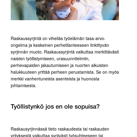
Raskaussyrjintä on viheliäs työelämän tasa-arvo-
ongelma ja keskeinen perhetilanteeseen linkittyvän
syrjinnän muoto. Raskaussyrjintä vaikuttaa merkittävästi
naisten työllistymiseen, urasuunnitelmiin,
perhevapaiden jakautumiseen ja nuorten aikuisten
halukkuuteen yrittää perheen perustamista. Se on myös
merkki vanhentuneista asenteista ja huonosta
johtamisesta.
Työllistynkö jos en ole sopuisa?
Raskausyrjinnässä tieto raskaudesta tai raskauden
yrityksestä vaikuttaa syrjivästi työsuhteeseen tai