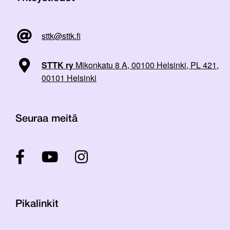
sttk@sttk.fi
STTK ry
Mikonkatu 8 A, 00100 Helsinki, PL 421,
00101 Helsinki
Seuraa meitä
Pikalinkit