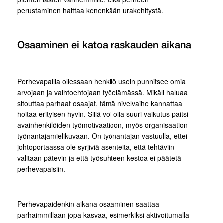
perustaminen haittaa kenenkään urakehitystä.
Osaaminen ei katoa raskauden aikana
Perhevapailla ollessaan henkilö usein punnitsee omia
arvojaan ja vaihtoehtojaan työelämässä. Mikäli haluaa
sitouttaa parhaat osaajat, tämä nivelvaihe kannattaa
hoitaa erityisen hyvin. Sillä voi olla suuri vaikutus paitsi
avainhenkilöiden työmotivaatioon, myös organisaation
työnantajamielikuvaan. On työnantajan vastuulla, ettei
johtoportaassa ole syrjiviä asenteita, että tehtäviin
valitaan pätevin ja että työsuhteen kestoa ei päätetä
perhevapaisiin.
Perhevapaidenkin aikana osaaminen saattaa
parhaimmillaan jopa kasvaa, esimerkiksi aktivoitumalla