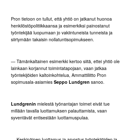
Pron tietoon on tullut, että yhtiö on jatkanut huonoa
henkilöstöpolitiikkaansa ja esimerkiksi painostanut
työntekijää luopumaan jo vakiintuneista tunneista ja
siirtymään takaisin nollatuntisopimukseen.
— Tämänkaltainen esimerkki kertoo siitä, ettei yhtiö ole
lainkaan korjannut toimintatapojaan, vaan jatkaa
työntekijöiden kaltoinkohtelua, Ammattiliitto Pron
sopimusala-asiamies
Seppo Lundgren
sanoo.
Lundgrenin
mielestä työnantajan toimet eivät tue
millään tavalla luottamuksen palauttamista, vaan
syventävät entisestään luottamuspulaa.
— Keskinäinen luottamus ja arvostus työntekijöiden ja