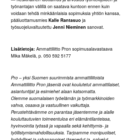
työnantajan välillä on saatava kuntoon ennen kuin
voidaan tehdä minkäänlaisia sopimuksia yhtiön kanssa,
pääluottamusmies
Kalle Rantasuo
ja
työsuojeluvaltuutettu
Jenni Nieminen
sanovat.
Lisätietoja:
Ammattiliitto Pron sopimusalavastaava
Mika Mäkelä, p. 050 592 5177
Pro – yksi Suomen suurimmista ammattiliitoista
Ammattiliitto Pron jäseniä ovat koulutetut ammattilaiset,
asiantuntijat ja esimiehet alaan katsomatta.
Olemme suomalaisen työelämän ja työmarkkinoiden
vahva, osaava ja vastuullinen vaikuttaja.
Perustehtävämme on parantaa jäsentemme ja alalle
kouluttautuvien toimeentuloa eri elämäntilanteissa,
hyvinvointia työssä ja vapaalla sekä kehittymis- ja
työllistymismahdollisuuksia. Tarjoamme monipuoliset,
hyödylliset ja rahanarvoiset jäsenedut ja -palvelut.