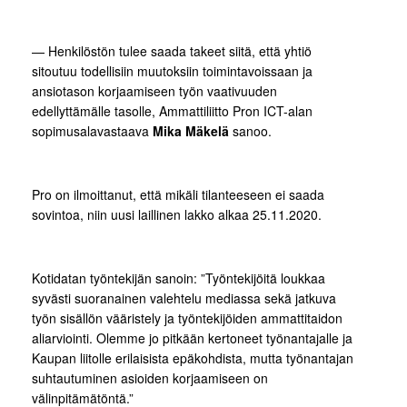
— Henkilöstön tulee saada takeet siitä, että yhtiö
sitoutuu todellisiin muutoksiin toimintavoissaan ja
ansiotason korjaamiseen työn vaativuuden
edellyttämälle tasolle, Ammattiliitto Pron ICT-alan
sopimusalavastaava
Mika Mäkelä
sanoo.
Pro on ilmoittanut, että mikäli tilanteeseen ei saada
sovintoa, niin uusi laillinen lakko alkaa 25.11.2020.
Kotidatan työntekijän sanoin: ”Työntekijöitä loukkaa
syvästi suoranainen valehtelu mediassa sekä jatkuva
työn sisällön vääristely ja työntekijöiden ammattitaidon
aliarviointi. Olemme jo pitkään kertoneet työnantajalle ja
Kaupan liitolle erilaisista epäkohdista, mutta työnantajan
suhtautuminen asioiden korjaamiseen on
välinpitämätöntä.”