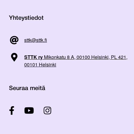
Yhteystiedot
sttk@sttk.fi
STTK ry
Mikonkatu 8 A, 00100 Helsinki, PL 421,
00101 Helsinki
Seuraa meitä