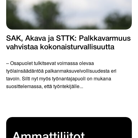
SAK, Akava ja STTK: Palkkavarmuus
vahvistaa kokonais­turvallisuutta
– Osapuolet tulkitsevat voimassa olevaa
työlainsäädäntöä palkanmaksuvelvollisuudesta eri
tavoin. Silti nyt myös työnantajapuoli on mukana
suosittelemassa, että työntekijälle...
Ammattiliitot