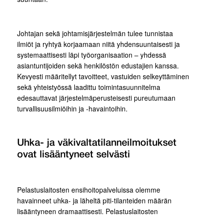
Johtajan sekä johtamisjärjestelmän tulee tunnistaa
ilmiöt ja ryhtyä korjaamaan niitä yhdensuuntaisesti ja
systemaattisesti läpi työorganisaation – yhdessä
asiantuntijoiden sekä henkilöstön edustajien kanssa.
Kevyesti määritellyt tavoitteet, vastuiden selkeyttäminen
sekä yhteistyössä laadittu toimintasuunnitelma
edesauttavat järjestelmäperusteisesti pureutumaan
turvallisuusilmiöihin ja -havaintoihin.
Uhka- ja väkivaltatilanneilmoitukset
ovat lisääntyneet selvästi
Pelastuslaitosten ensihoitopalveluissa olemme
havainneet uhka- ja läheltä piti-tilanteiden määrän
lisääntyneen dramaattisesti. Pelastuslaitosten