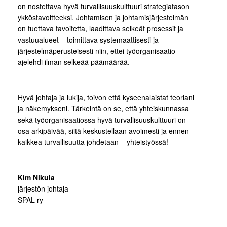
on nostettava hyvä turvallisuuskulttuuri strategiatason
ykköstavoitteeksi. Johtamisen ja johtamisjärjestelmän
on tuettava tavoitetta, laadittava selkeät prosessit ja
vastuualueet – toimittava systemaattisesti ja
järjestelmäperusteisesti niin, ettei työorganisaatio
ajelehdi ilman selkeää päämäärää.
Hyvä johtaja ja lukija, toivon että kyseenalaistat teoriani
ja näkemykseni. Tärkeintä on se, että yhteiskunnassa
sekä työorganisaatiossa hyvä turvallisuuskulttuuri on
osa arkipäivää, siitä keskustellaan avoimesti ja ennen
kaikkea turvallisuutta johdetaan – yhteistyössä!
Kim Nikula
järjestön johtaja
SPAL ry