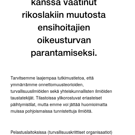
kanssa vaatinut
rikoslakiin muutosta
ensihoitajien
oikeusturvan
parantamiseksi.
Tarvitsemme laajempaa tutkimustietoa, että
ymmärrämme onnettomuusteorioiden,
turvallisuusilmiöiden sekä yhteiskunnallisten ilmiöiden
taustatekijät. Tilastoissa ylikorostuvat eriasteiset
päihtymistilat, mutta emme voi jättää huomioimatta
muissa pohjoismaissa tunnistettuja ilmiöitä.
Pelastuslaitoksissa (turvallisuuskriittiset organisaatiot)