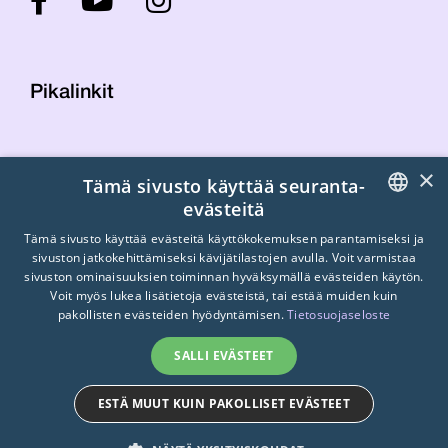
Pikalinkit
Yhteystiedot
×
Tämä sivusto käyttää seuranta-
Laskutustiedot
evästeitä
STTK:n kuvapankki
FINNISH
Tietosuojaseloste
Tämä sivusto käyttää evästeitä käyttökokemuksen parantamiseksi ja
sivuston jatkokehittämiseksi kävijätilastojen avulla. Voit varmistaa
Turvallisemman tilan periaatteet
ENGLISH
sivuston ominaisuuksien toiminnan hyväksymällä evästeiden käytön.
Voit myös lukea lisätietoja evästeistä, tai estää muiden kuin
SWEDISH
pakollisten evästeiden hyödyntämisen.
Tietosuojaseloste
SALLI EVÄSTEET
ESTÄ MUUT KUIN PAKOLLISET EVÄSTEET
© 2026
STTK.
Made with ❤ by
Avoin.Systems