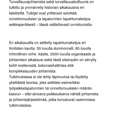
Turvallisuusjohtamista sekä turvallisuuskulttuuria on
tutkittu ja ymmärretty historian aikakausina eri
käsitteillä. Tutkijat ovat yrittäneet selvittää
onnettomuuksien ja tapaturmien tapahtumaketjua
seikkaperäisesti – tässä valitettavasti onnistumatta.
Eri aikakausilla on selitetty tapahtumaketjua eri
ilmiöiden kautta: 50-luvulla dominomalli, 80-luvulla
inhimillinen virhe -käsite, 2000-luvulla organisaatio ja
johtamisen aikakausi sekä tästä eteenpäin on siirrytty
kohti resilienssiä, kokonaishallintaa että
kompleksisuuden johtamista.
Tutkimuksissa ei ole tehty läpimurtoa tai löydetty
yksittäistä teoriaa, joka selittäisi esimerkiksi
työpaikkatapaturmien tai onnettomuuksien määrän
kasvun – ellei ainoana poikkeuksena nähdä johtamista
ja johtamisjärjestelmää, jotka korostuvat useimmissa
tutkimuksissa.