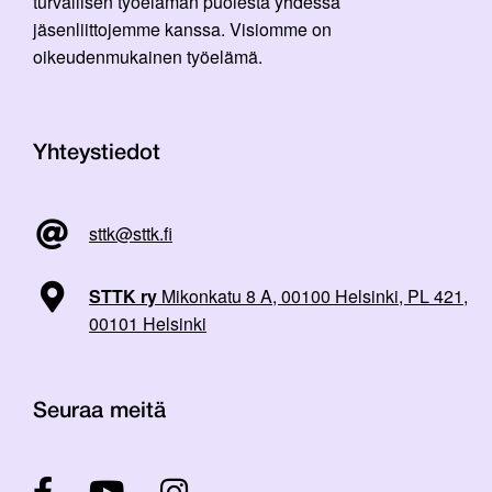
turvallisen työelämän puolesta yhdessä
jäsenliittojemme kanssa. Visiomme on
oikeudenmukainen työelämä.
Yhteystiedot
sttk@sttk.fi
STTK ry
Mikonkatu 8 A, 00100 Helsinki, PL 421,
00101 Helsinki
Seuraa meitä