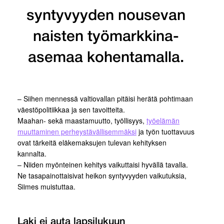
syntyvyyden nousevan
naisten työmarkkina-
asemaa kohentamalla.
– Siihen mennessä valtiovallan pitäisi herätä pohtimaan
väestöpolitiikkaa ja sen tavoitteita.
Maahan- sekä maastamuutto, työllisyys,
työelämän
muuttaminen perheystävällisemmäksi
ja työn tuottavuus
ovat tärkeitä eläkemaksujen tulevan kehityksen
kannalta.
– Niiden myönteinen kehitys vaikuttaisi hyvällä tavalla.
Ne tasapainottaisivat heikon syntyvyyden vaikutuksia,
Siimes muistuttaa.
Laki ei auta lapsilukuun