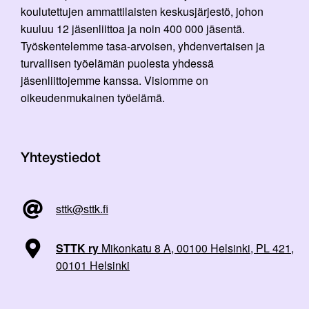
koulutettujen ammattilaisten keskusjärjestö, johon
kuuluu 12 jäsenliittoa ja noin 400 000 jäsentä.
Työskentelemme tasa-arvoisen, yhdenvertaisen ja
turvallisen työelämän puolesta yhdessä
jäsenliittojemme kanssa. Visiomme on
oikeudenmukainen työelämä.
Yhteystiedot
sttk@sttk.fi
STTK ry
Mikonkatu 8 A, 00100 Helsinki, PL 421,
00101 Helsinki