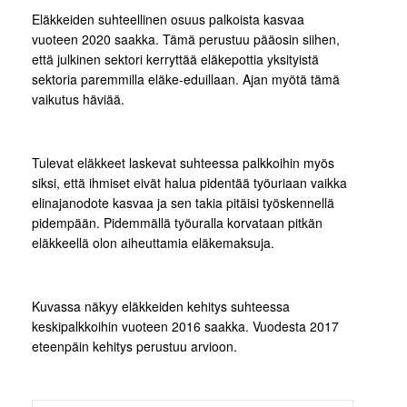
Eläkkeiden suhteellinen osuus palkoista kasvaa
vuoteen 2020 saakka. Tämä perustuu pääosin siihen,
että julkinen sektori kerryttää eläkepottia yksityistä
sektoria paremmilla eläke-eduillaan. Ajan myötä tämä
vaikutus häviää.
Tulevat eläkkeet laskevat suhteessa palkkoihin myös
siksi, että ihmiset eivät halua pidentää työuriaan vaikka
elinajanodote kasvaa ja sen takia pitäisi työskennellä
pidempään. Pidemmällä työuralla korvataan pitkän
eläkkeellä olon aiheuttamia eläkemaksuja.
Kuvassa näkyy eläkkeiden kehitys suhteessa
keskipalkkoihin vuoteen 2016 saakka. Vuodesta 2017
eteenpäin kehitys perustuu arvioon.