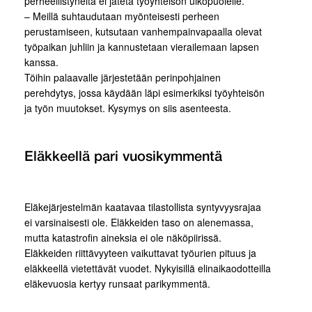
perheellistyneitä ei jätetä työyhteisön ulkopuolelle.
– Meillä suhtaudutaan myönteisesti perheen
perustamiseen, kutsutaan vanhempainvapaalla olevat
työpaikan juhliin ja kannustetaan vierailemaan lapsen
kanssa.
Töihin palaavalle järjestetään perinpohjainen
perehdytys, jossa käydään läpi esimerkiksi työyhteisön
ja työn muutokset. Kysymys on siis asenteesta.
Eläkkeellä pari vuosikymmentä
Eläkejärjestelmän kaatavaa tilastollista syntyvyysrajaa
ei varsinaisesti ole. Eläkkeiden taso on alenemassa,
mutta katastrofin aineksia ei ole näköpiirissä.
Eläkkeiden riittävyyteen vaikuttavat työurien pituus ja
eläkkeellä vietettävät vuodet. Nykyisillä elinaikaodotteilla
eläkevuosia kertyy runsaat parikymmentä.