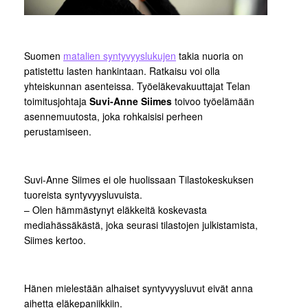
Suomen
matalien syntyvyyslukujen
takia nuoria on
patistettu lasten hankintaan. Ratkaisu voi olla
yhteiskunnan asenteissa. Työeläkevakuuttajat Telan
toimitusjohtaja
Suvi-Anne Siimes
toivoo työelämään
asennemuutosta, joka rohkaisisi perheen
perustamiseen.
Suvi-Anne Siimes ei ole huolissaan Tilastokeskuksen
tuoreista syntyvyysluvuista.
– Olen hämmästynyt eläkkeitä koskevasta
mediahässäkästä, joka seurasi tilastojen julkistamista,
Siimes kertoo.
Hänen mielestään alhaiset syntyvyysluvut eivät anna
aihetta eläkepaniikkiin.