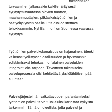
toimeentulon
turvaaminen jatkossakin kaikille. Erityisesti
syrjäytymisvaarassa olevien nuorten,
maahanmuuttajien, pitkäaikaistyöttömien ja
osatyökykyisten osallisuutta olisi edistettävä
tehokkaammin. Nyt liian moni on Suomessa vaarassa
syrjäytyä.
Työttömien palvelukokonaisuus on hajanainen. Etenkin
vaikeasti työllistyvien osallisuuden ja hyvinvoinnin
edistämiseksi tehokas monialainen palveluiden
integrointi olisi tarpeen. Tavoitteen tukemiseksi
palveluprosessia olisi kehitettävä yksilölähtöisempään
suuntaan.
Palvelujärjestelmän vaikuttavuuden parantamiseksi
työttömien palvelutarve tulisi aluksi kartoittaa nykyistä
tarkemmin. Tämä on oleellista, jotta palvelut ja