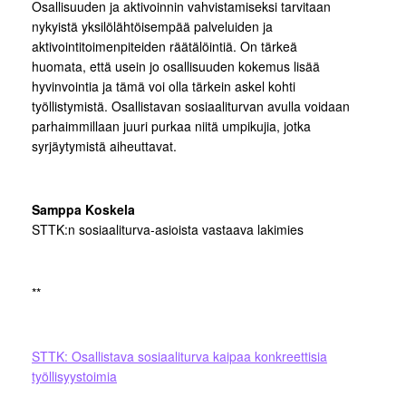
Osallisuuden ja aktivoinnin vahvistamiseksi tarvitaan
nykyistä yksilölähtöisempää palveluiden ja
aktivointitoimenpiteiden räätälöintiä. On tärkeä
huomata, että usein jo osallisuuden kokemus lisää
hyvinvointia ja tämä voi olla tärkein askel kohti
työllistymistä. Osallistavan sosiaaliturvan avulla voidaan
parhaimmillaan juuri purkaa niitä umpikujia, jotka
syrjäytymistä aiheuttavat.
Samppa Koskela
STTK:n sosiaaliturva-asioista vastaava lakimies
**
STTK: Osallistava sosiaaliturva kaipaa konkreettisia
työllisyystoimia