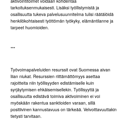
aktivointitoimet voidaan kohdentaa
tarkoituksenmukaisesti. Lisäksi työllistymistä ja
osallisuutta tukeva palvelusuunnitelma tulisi räätälöidä
henkilökohtaisesti työttömän työkyky, elämäntilanne ja
tarpeet huomioiden.
***
Työvoimapalveluiden resurssit ovat Suomessa aivan
liian niukat. Resurssien riittämättömyys asettaa
rajoitteita niin työllisyyden edistämiselle kuin
syrjäytymisen ehkäisemisellekin. Työllisyyttä ja
osallisuutta edistävä toimiva aktivoiminen ei voi
myöskään rakentua sanktioiden varaan, sillä
positiivinen kannustavuus on tärkeää. Velvoittavuuttakin
tietysti tarvitaan.