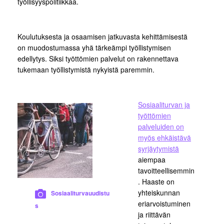
työllisyyspolitiikkaa.
Koulutuksesta ja osaamisen jatkuvasta kehittämisestä
on muodostumassa yhä tärkeämpi työllistymisen
edellytys. Siksi työttömien palvelut on rakennettava
tukemaan työllistymistä nykyistä paremmin.
Sosiaaliturvan ja
työttömien
palveluiden on
myös ehkäistävä
syrjäytymistä
aiempaa
tavoitteellisemmin
. Haaste on
yhteiskunnan
Sosiaaliturvauudistu
eriarvoistuminen
s
ja riittävän