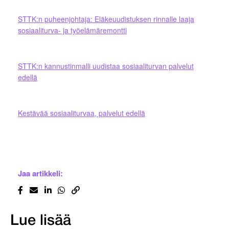
STTK:n puheenjohtaja: Eläkeuudistuksen rinnalle laaja
sosiaaliturva- ja työelämäremontti
STTK:n kannustinmalli uudistaa sosiaaliturvan palvelut
edellä
Kestävää sosiaaliturvaa, palvelut edellä
Jaa artikkeli:
Lue lisää