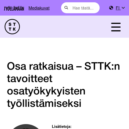
Mediakuvat
FI
Osa ratkaisua – STTK:n
tavoitteet
osatyökykyisten
työllistämiseksi
Lisätietoja: