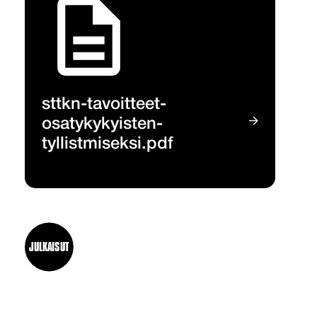
sttkn-tavoitteet-
osatykykyisten-
tyllistmiseksi.pdf
JULKAISUT