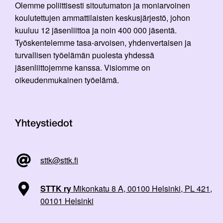
Olemme poliittisesti sitoutumaton ja moniarvoinen
koulutettujen ammattilaisten keskusjärjestö, johon
kuuluu 12 jäsenliittoa ja noin 400 000 jäsentä.
Työskentelemme tasa-arvoisen, yhdenvertaisen ja
turvallisen työelämän puolesta yhdessä
jäsenliittojemme kanssa. Visiomme on
oikeudenmukainen työelämä.
Yhteystiedot
sttk@sttk.fi
STTK ry
Mikonkatu 8 A, 00100 Helsinki, PL 421,
00101 Helsinki