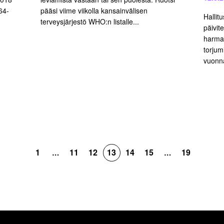
64-
pääsi viime viikolla kansainvälisen
Hallit
terveysjärjestö WHO:n listalle...
päivit
harmaa
torjum
vuonna
1
11
12
13
14
15
19
…
…