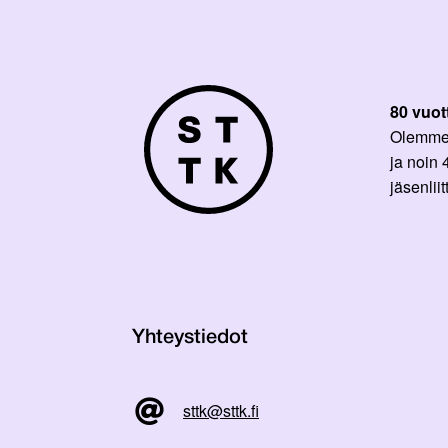
80 vuot
Olemme p
ja noin
jäsenli
Yhteystiedot
sttk@sttk.fi