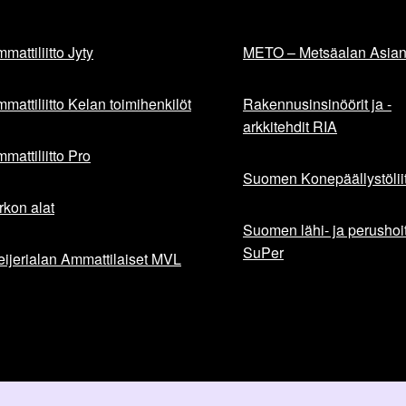
mattiliitto Jyty
METO – Metsäalan Asiant
mattiliitto Kelan toimihenkilöt
Rakennusinsinöörit ja -
arkkitehdit RIA
mattiliitto Pro
Suomen Konepäällystöliit
rkon alat
Suomen lähi- ja perushoita
SuPer
ijerialan Ammattilaiset MVL