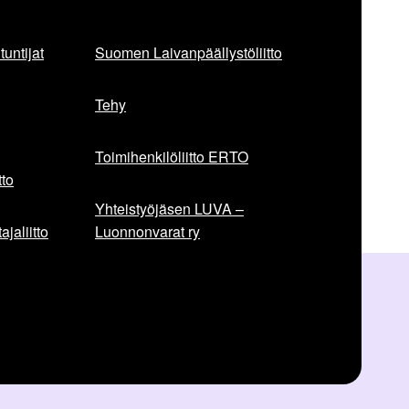
a
a
r
untijat
Suomen Laivanpäällystöliitto
t
i
Tehy
k
k
e
Toimihenkilöliitto ERTO
l
to
i
Yhteistyöjäsen LUVA –
:
jaliitto
Luonnonvarat ry