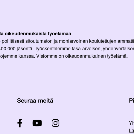
ta oikeudenmukaista työelämää
oliittisesti sitoutumaton ja moniarvoinen koulutettujen ammattil
 400 000 jäsentä. Työskentelemme tasa-arvoisen, yhdenvertaisen
ittojemme kanssa. Visiomme on oikeudenmukainen työelämä.
Seuraa meitä
Pi
Yh
La