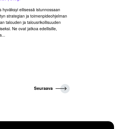
us hyväksyi eilisessä istunnossaan
etyn strategian ja toimenpideohjelman
n talouden ja talousrikollisuuden
iseksi. Ne ovat jatkoa edellisille,
...
S
Seuraava
e
u
r
a
a
v