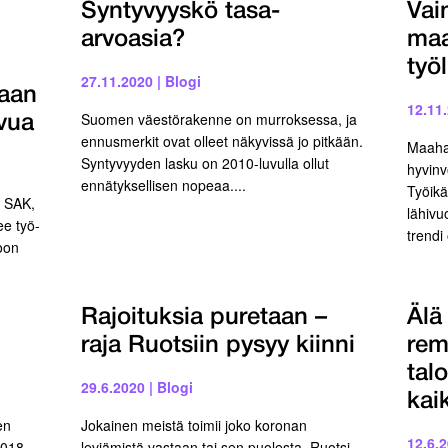
Syntyvyyskö tasa-
Vai
arvoasia?
maa
työl
27.11.2020
|
Blogi
aan
12.11
Suomen väestörakenne on murroksessa, ja
vua
ennusmerkit ovat olleet näkyvissä jo pitkään.
Maaha
Syntyvyyden lasku on 2010-luvulla ollut
hyvinv
ennätyksellisen nopeaa....
Työik
, SAK,
lähivu
ee työ-
trendi
oon
Rajoituksia puretaan –
Älä
raja Ruotsiin pysyy kiinni
rem
tal
29.6.2020
|
Blogi
kaik
en
Jokainen meistä toimii joko koronan
12.6.
2018
leviämistä vastaan tai sen puolesta. Ruotsi