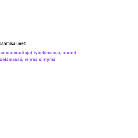
saamisalueet:
aahanmuuttajat työelämässä
,
nuoret
yöelämässä
,
vihreä siirtymä