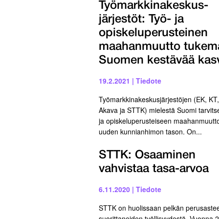
Työmarkkinakeskus­
järjestöt: Työ- ja
opiskeluperusteinen
maahanmuutto tukem
Suomen kestävää kas
19.2.2021
|
Tiedote
Työmarkkinakeskusjärjestöjen (EK, KT
Akava ja STTK) mielestä Suomi tarvits
ja opiskeluperusteiseen maahanmuutt
uuden kunnianhimon tason. On...
STTK: Osaaminen
vahvistaa tasa-arvoa
6.11.2020
|
Tiedote
STTK on huolissaan pelkän perusaste
suorittaneiden työllisyydestä. Vuonna 