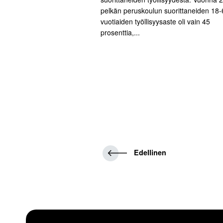
pelkän peruskoulun suorittaneiden 18-
vuotiaiden työllisyysaste oli vain 45
prosenttia,...
E
Edellinen
d
e
l
l
i
n