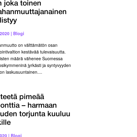
n joka toinen
hanmuuttajanainen
listyy
.2020
|
Blogi
nmuutto on välttämätön osan
ointivaltion kestävää tulevaisuutta.
äisten määrä vähenee Suomessa
osikymmeninä jyrkästi ja syntyvyyden
 on laskusuuntainen....
 teetä pimeää
onttia – harmaan
ouden torjunta kuuluu
ille
2020
|
Blogi