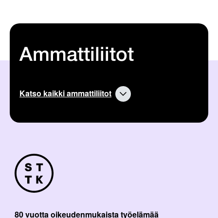
e
n
a
r
t
i
k
Ammattiliitot
k
e
l
i
:
Katso kaikki ammattiliitot
80 vuotta oikeudenmukaista työelämää