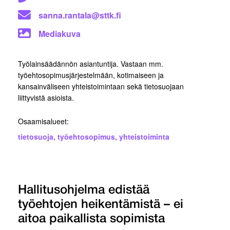
sanna.rantala@sttk.fi
Mediakuva
Työlainsäädännön asiantuntija. Vastaan mm.
työehtosopimusjärjestelmään, kotimaiseen ja
kansainväliseen yhteistoimintaan sekä tietosuojaan
liittyvistä asioista.
Osaamisalueet:
tietosuoja
,
työehtosopimus
,
yhteistoiminta
Hallitusohjelma edistää
työehtojen heikentämistä – ei
aitoa paikallista sopimista