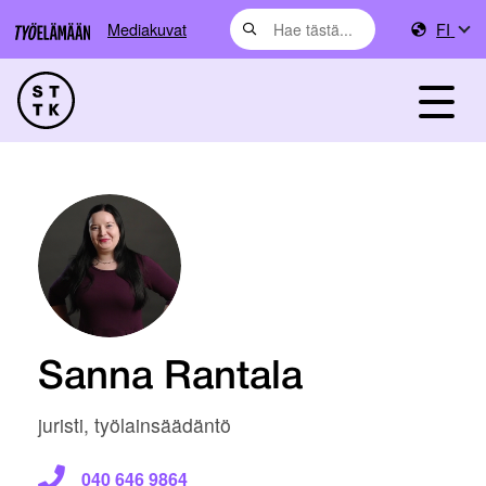
Mediakuvat
FI
Sanna Rantala
juristi, työlainsäädäntö
040 646 9864