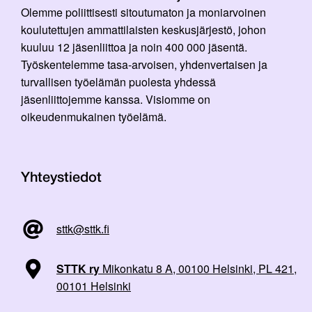
Olemme poliittisesti sitoutumaton ja moniarvoinen
koulutettujen ammattilaisten keskusjärjestö, johon
kuuluu 12 jäsenliittoa ja noin 400 000 jäsentä.
Työskentelemme tasa-arvoisen, yhdenvertaisen ja
turvallisen työelämän puolesta yhdessä
jäsenliittojemme kanssa. Visiomme on
oikeudenmukainen työelämä.
Yhteystiedot
sttk@sttk.fi
STTK ry
Mikonkatu 8 A, 00100 Helsinki, PL 421,
00101 Helsinki