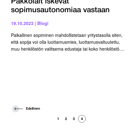
Pakkolait iskevät
sopimusautonomiaa vastaan
19.10.2023
|
Blogi
Paikallinen sopiminen mahdollistetaan yritystasolla siten,
että sopija voi olla luottamusmies, luottamusvaltuutettu,
muu henkilöstön valitsema edustaja tai koko henkilöstö....
E
Edellinen
d
e
1
2
3
4
l
l
i
n