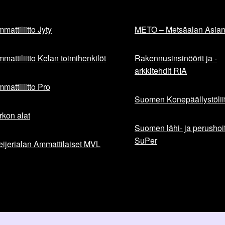
mattiliitto Jyty
METO – Metsäalan Asiant
mattiliitto Kelan toimihenkilöt
Rakennusinsinöörit ja -
arkkitehdit RIA
mattiliitto Pro
Suomen Konepäällystöliit
rkon alat
Suomen lähi- ja perushoita
SuPer
ijerialan Ammattilaiset MVL