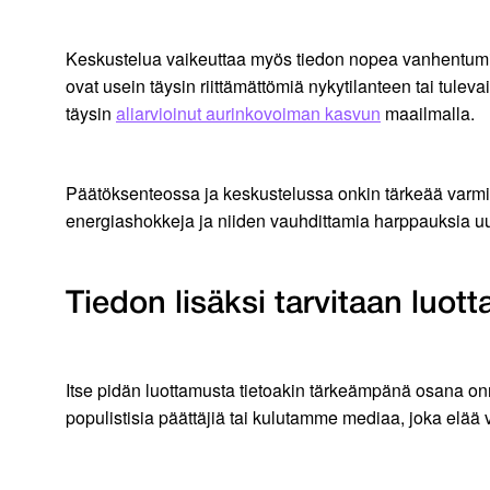
Keskustelua vaikeuttaa myös tiedon nopea vanhentumine
ovat usein täysin riittämättömiä nykytilanteen tai tule
täysin
aliarvioinut aurinkovoiman kasvun
maailmalla.
Päätöksenteossa ja keskustelussa onkin tärkeää varmis
energiashokkeja ja niiden vauhdittamia harppauksia u
Tiedon lisäksi tarvitaan luot
Itse pidän luottamusta tietoakin tärkeämpänä osana on
populistisia päättäjiä tai kulutamme mediaa, joka elää