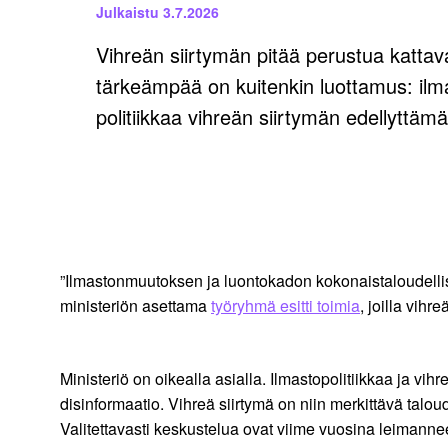
Julkaistu
3.7.2026
Vihreän siirtymän pitää perustua kattav
tärkeämpää on kuitenkin luottamus: ilma
politiikkaa vihreän siirtymän edellyttäm
”Ilmastonmuutoksen ja luontokadon kokonaistaloudellisia v
ministeriön asettama
työryhmä esitti toimia
, joilla vih
Ministeriö on oikealla asialla. Ilmastopolitiikkaa ja vi
disinformaatio. Vihreä siirtymä on niin merkittävä talo
Valitettavasti keskustelua ovat viime vuosina leimannee