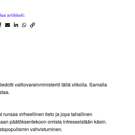
Jaa artikkeli:
edotti valtiovarainministeriö tällä viikolla. Samalla
istaa.
 runsas virheellinen tieto ja jopa tahallinen
tamaan päätöksentekoon omista intresseistään käsin.
eistopopulismin vahvistuminen.