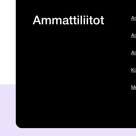
Am
Ammattiliitot
Am
Am
Ki
Me