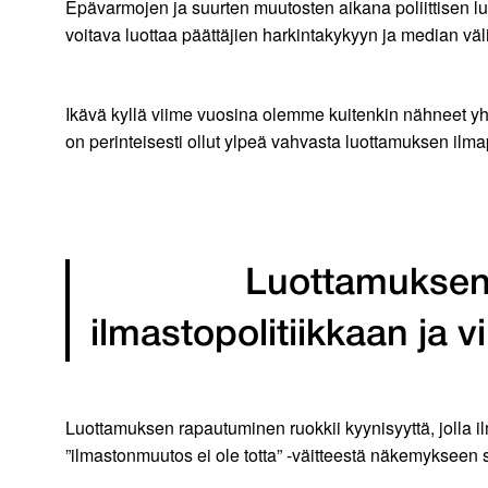
Epävarmojen ja suurten muutosten aikana poliittisen l
voitava luottaa päättäjien harkintakykyyn ja median väl
Ikävä kyllä viime vuosina olemme kuitenkin nähneet y
on perinteisesti ollut ylpeä vahvasta luottamuksen ilm
Luottamuksen 
ilmastopolitiikkaan ja
Luottamuksen rapautuminen ruokkii kyynisyyttä, jolla 
”ilmastonmuutos ei ole totta” -väitteestä näkemykseen s