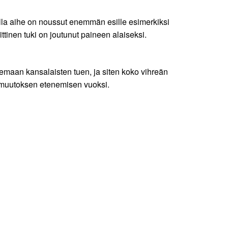
olla aihe on noussut enemmän esille esimerkiksi
tinen tuki on joutunut paineen alaiseksi.
emaan kansalaisten tuen, ja siten koko vihreän
onmuutoksen etenemisen vuoksi.