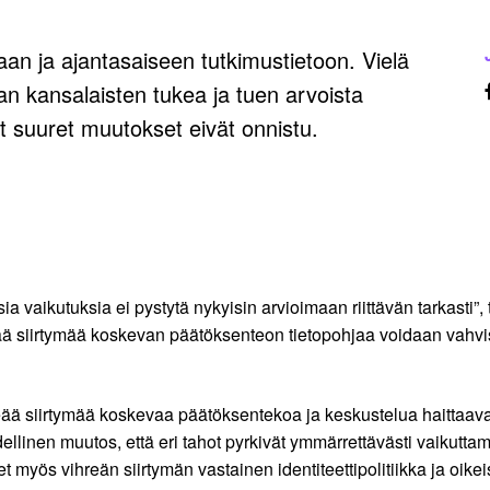
aan ja ajantasaiseen tutkimustietoon. Vielä
n kansalaisten tukea ja tuen arvoista
ät suuret muutokset eivät onnistu.
aikutuksia ei pystytä nykyisin arvioimaan riittävän tarkasti”, ti
reää siirtymää koskevan päätöksenteon tietopohjaa voidaan vahv
hreää siirtymää koskevaa päätöksentekoa ja keskustelua haittaavat
udellinen muutos, että eri tahot pyrkivät ymmärrettävästi vaikut
t myös vihreän siirtymän vastainen identiteettipolitiikka ja oik