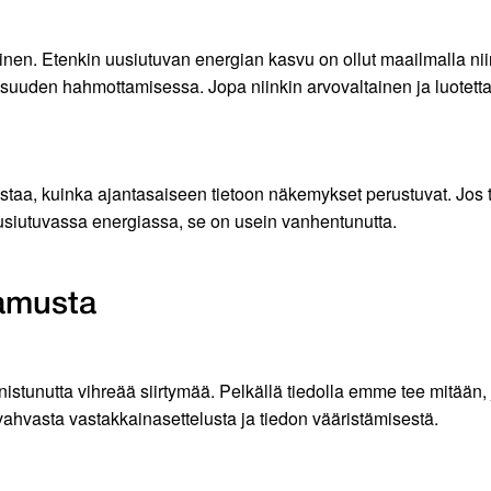
n. Etenkin uusiutuvan energian kasvu on ollut maailmalla niin
vaisuuden hahmottamisessa. Jopa niinkin arvovaltainen ja luotett
taa, kuinka ajantasaiseen tietoon näkemykset perustuvat. Jos ti
usiutuvassa energiassa, se on usein vanhentunutta.
tamusta
nistunutta vihreää siirtymää. Pelkällä tiedolla emme tee mitää
 vahvasta vastakkainasettelusta ja tiedon vääristämisestä.