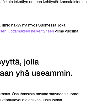
mää kuin tekoälyn nopeaa kehitystä: kansalaisten on
a. Ilmiö näkyy nyt myös Suomessa, joka
lisen luottamuksen heikentyneen
viime vuosina.
yttä, jolla
utaan yhä useammin.
ammin. Osa ihmisistä näyttää siirtyneen suoraan
t vapauttavat meidät vastuusta toimia.