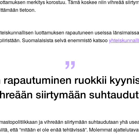
uottamuksen merkitys korostuu. Tämä koskee niin vihreää siirty
ittämään tietoon.
hteiskunnallisen luottamuksen rapautuneen useissa länsimaiss
apiiristään. Suomalaisista selvä enemmistö katsoo
yhteiskunnal
rapautuminen ruokkii kyynisy
 vihreään siirtymään suhtaud
ilmastopolitiikkaan ja vihreään siirtymään suhtaudutaan yhä use
iitä, että ”mitään ei ole enää tehtävissä”. Molemmat ajattelutava