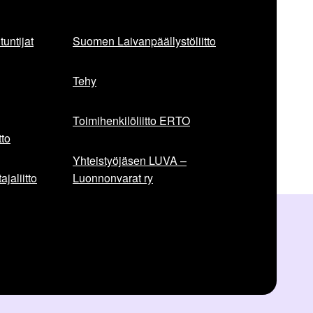
untijat
Suomen Laivanpäällystöliitto
Tehy
Toimihenkilöliitto ERTO
to
Yhteistyöjäsen LUVA –
jaliitto
Luonnonvarat ry