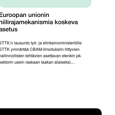
Euroopan unionin
hiilirajamekanismia koskeva
asetus
STTK:n lausunto työ- ja elinkeinoministeriölle
STTK ymmärtää CBAM-ilmoituksiin liittyvien
hallinnollisten tehtävien asettavan etenkin pk-
sektorin usein raskaan taakan alaiseksi,...