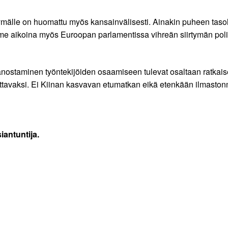
irtymälle on huomattu myös kansainvälisesti. Ainakin puheen tas
e aikoina myös Euroopan parlamentissa vihreän siirtymän poliit
anostaminen työntekijöiden osaamiseen tulevat osaltaan ratkais
kattavaksi. Ei Kiinan kasvavan etumatkan eikä etenkään ilmast
iantuntija.