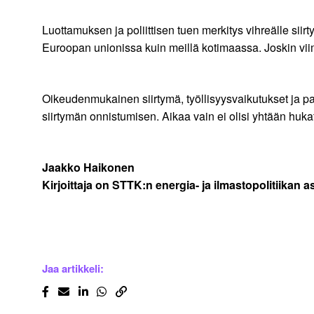
Luottamuksen ja poliittisen tuen merkitys vihreälle si
Euroopan unionissa kuin meillä kotimaassa. Joskin viim
Oikeudenmukainen siirtymä, työllisyysvaikutukset ja p
siirtymän onnistumisen. Aikaa vain ei olisi yhtään hu
Jaakko Haikonen
Kirjoittaja on STTK:n energia- ja ilmastopolitiikan as
Jaa artikkeli: