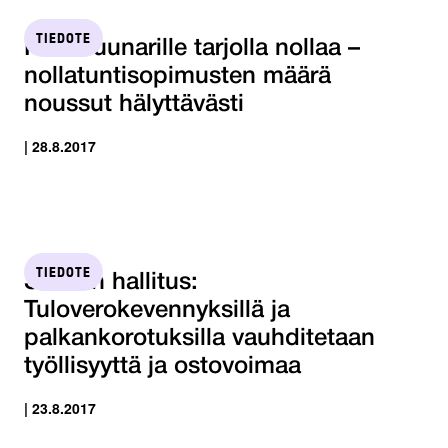
TIEDOTE
Kesäduunarille tarjolla nollaa –
nollatuntisopimusten määrä
noussut hälyttävästi
| 28.8.2017
TIEDOTE
STTK:n hallitus:
Tuloverokevennyksillä ja
palkankorotuksilla vauhditetaan
työllisyyttä ja ostovoimaa
| 23.8.2017