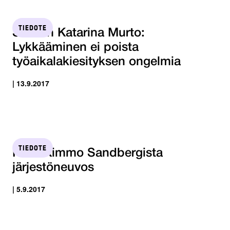
TIEDOTE
STTK:n Katarina Murto:
Lykkääminen ei poista
työaikalakiesityksen ongelmia
| 13.9.2017
TIEDOTE
RIAn Kimmo Sandbergista
järjestöneuvos
| 5.9.2017