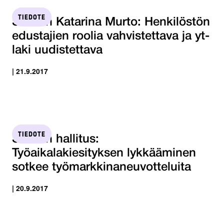
TIEDOTE
STTK:n Katarina Murto: Henkilöstön
edustajien roolia vahvistettava ja yt-
laki uudistettava
| 21.9.2017
TIEDOTE
STTK:n hallitus:
Työaikalakiesityksen lykkääminen
sotkee työmarkkinaneuvotteluita
| 20.9.2017