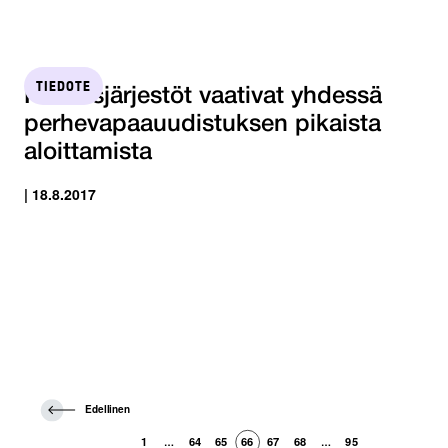
TIEDOTE
Keskusjärjestöt vaativat yhdessä
perhevapaauudistuksen pikaista
aloittamista
| 18.8.2017
E
Edellinen
d
e
1
64
65
66
67
68
95
…
…