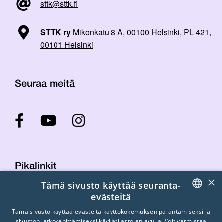
sttk@sttk.fi
STTK ry
Mikonkatu 8 A, 00100 Helsinki, PL 421,
00101 Helsinki
Seuraa meitä
Pikalinkit
×
Tämä sivusto käyttää seuranta-
evästeitä
Yhteystiedot
FINNISH
Tämä sivusto käyttää evästeitä käyttökokemuksen parantamiseksi ja
Laskutustiedot
sivuston jatkokehittämiseksi kävijätilastojen avulla. Voit varmistaa