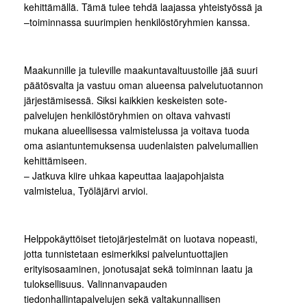
kehittämällä. Tämä tulee tehdä laajassa yhteistyössä ja
–toiminnassa suurimpien henkilöstöryhmien kanssa.
Maakunnille ja tuleville maakuntavaltuustoille jää suuri
päätösvalta ja vastuu oman alueensa palvelutuotannon
järjestämisessä. Siksi kaikkien keskeisten sote-
palvelujen henkilöstöryhmien on oltava vahvasti
mukana alueellisessa valmistelussa ja voitava tuoda
oma asiantuntemuksensa uudenlaisten palvelumallien
kehittämiseen.
– Jatkuva kiire uhkaa kapeuttaa laajapohjaista
valmistelua, Työläjärvi arvioi.
Helppokäyttöiset tietojärjestelmät on luotava nopeasti,
jotta tunnistetaan esimerkiksi palveluntuottajien
erityisosaaminen, jonotusajat sekä toiminnan laatu ja
tuloksellisuus. Valinnanvapauden
tiedonhallintapalvelujen sekä valtakunnallisen