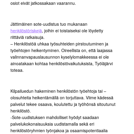
osiot eivät jatkossakaan vaarannu.
Jättimäinen sote-uudistus tuo mukanaan
henkilöstöriskejä
, joihin ei toistaiseksi ole löydetty
riittäviä ratkaisuja.
– Henkilöstöä uhkaa työsuhteiden pirstoutuminen ja
työehtojen heikentyminen. Oireellista on, että laajassa
valinnanvapauslausunnon kyselylomakkeessa ei ole
ainoatakaan kohtaa henkilöstövaikutuksista, Työläjärvi
toteaa.
Kilpailuedun hakeminen henkilöstön työehtoja tai –
olosuhteita heikentämällä on torjuttava. Viime kädessä
palvelut tekee osaava, koulutettu ja työhönsä sitoutunut
henkilöstö.
-Sote-uudistuksen mahdolliset hyödyt saadaan
palvelukokonaisuuksia uudistamalla sekä eri
henkilöstöryhmien työnjakoa ja osaamispotentiaalia