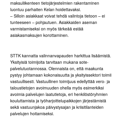
maksuliikenteen tietojärjestelmien rakentaminen
luontuu parhaiten Kelan hoidettavaksi.
– Silloin asiakkaat voivat tehdä valintoja tietoon – ei
tunteeseen – pohjautuen. Asiakkaiden aseman
varmistamiseksi on myös tärkeää estää
asiakasmaksujen korottaminen.
STTK kannatta valinnanvapauden harkittua lisäämistä.
Yksityisiä toimijoita tarvitaan mukana sote-
palvelutuotannossa. Olennaista on, että maakunta
pystyy johtamaan kokonaisuutta ja yksityissektori toimii
vastuullisesti. Vastuullinen toimijuus edellyttää vero- ja
taloustietojen avoimuuden ohella myös esimerkiksi
avoimia palvelujen laatutietoja, eri henkilöstöryhmien
kouluttamista ja työharjoittelupaikkojen järjestämistä
sekä vastuunjakoa päivystysajan ja kriisitilanteiden
palvelujen hoitamiseksi.