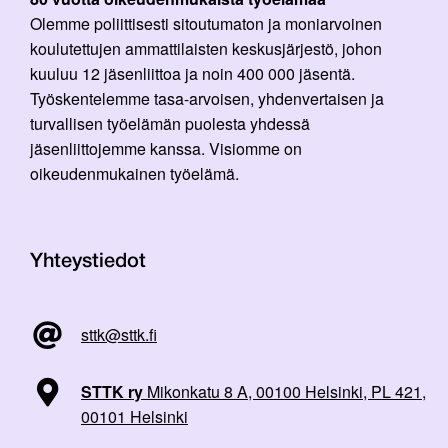
Olemme poliittisesti sitoutumaton ja moniarvoinen
koulutettujen ammattilaisten keskusjärjestö, johon
kuuluu 12 jäsenliittoa ja noin 400 000 jäsentä.
Työskentelemme tasa-arvoisen, yhdenvertaisen ja
turvallisen työelämän puolesta yhdessä
jäsenliittojemme kanssa. Visiomme on
oikeudenmukainen työelämä.
Yhteystiedot
sttk@sttk.fi
STTK ry
Mikonkatu 8 A, 00100 Helsinki, PL 421,
00101 Helsinki