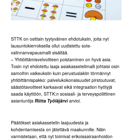
STTK on osittain tyytyväinen ehdotuksiin, joita nyt
lausuntokierroksella ollut uudistettu sote-
valinnanvapausmalli sisältää.
– Yhtiöittämisvelvoitteen poistaminen on hyvä asia.
Tosin nyt ehdotettu laaja asiakassetelimalli johtaisi osin
samoihin vaikeuksiin kuin perustuslakiin törmännyt
yhtiöittämispakko: palvelukokonaisuudet pirstoutuvat,
säästötavoitteet karkaavat eikä integraation hyötyjä
saada käyttöön, STTK:n sosiaali- ja terveyspoliittinen
asiantuntija
Riitta Työläjärvi
arvioi.
Päätökset asiakassetelin laajuudesta ja
kohdentamisesta on jätettävä maakunnille. Näin
varmistetaan, että nyt toimivat erikoissairaanhoidon