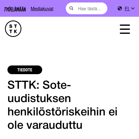
Mediakuvat
FI
TIEDOTE
STTK: Sote-
uudistuksen
henkilöstöriskeihin ei
ole varauduttu