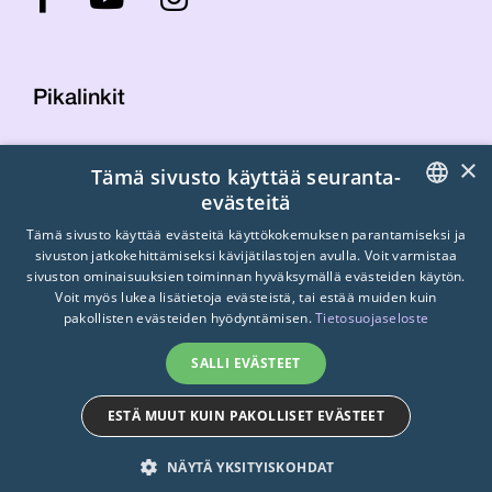
Pikalinkit
×
Tämä sivusto käyttää seuranta-
Yhteystiedot
evästeitä
Laskutustiedot
STTK:n kuvapankki
FINNISH
Tämä sivusto käyttää evästeitä käyttökokemuksen parantamiseksi ja
sivuston jatkokehittämiseksi kävijätilastojen avulla. Voit varmistaa
Tietosuojaseloste
ENGLISH
sivuston ominaisuuksien toiminnan hyväksymällä evästeiden käytön.
Turvallisemman tilan periaatteet
Voit myös lukea lisätietoja evästeistä, tai estää muiden kuin
SWEDISH
pakollisten evästeiden hyödyntämisen.
Tietosuojaseloste
SALLI EVÄSTEET
ESTÄ MUUT KUIN PAKOLLISET EVÄSTEET
© 2026
STTK.
Made with ❤ by
Avoin.Systems
NÄYTÄ YKSITYISKOHDAT