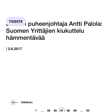
TIEDOTE
STTK:n puheenjohtaja Antti Palola:
Suomen Yrittäjien kiukuttelu
hämmentävää
| 2.6.2017
E
Edellinen
d
e
1
65
66
67
68
69
95
…
…