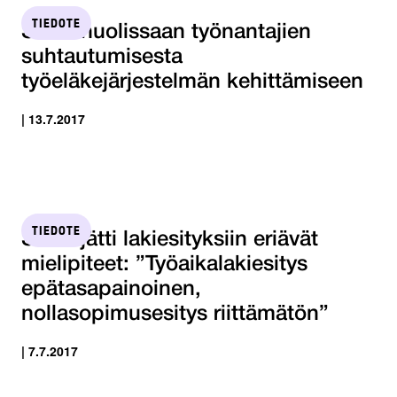
TIEDOTE
STTK huolissaan työnantajien
suhtautumisesta
työeläkejärjestelmän kehittämiseen
| 13.7.2017
TIEDOTE
STTK jätti lakiesityksiin eriävät
mielipiteet: ”Työaikalakiesitys
epätasapainoinen,
nollasopimusesitys riittämätön”
| 7.7.2017