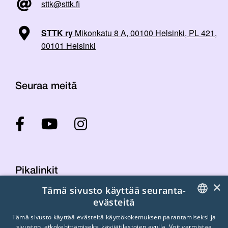
sttk@sttk.fi
STTK ry
Mikonkatu 8 A, 00100 Helsinki, PL 421,
00101 Helsinki
Seuraa meitä
Pikalinkit
×
Tämä sivusto käyttää seuranta-
evästeitä
Yhteystiedot
FINNISH
Tämä sivusto käyttää evästeitä käyttökokemuksen parantamiseksi ja
Laskutustiedot
sivuston jatkokehittämiseksi kävijätilastojen avulla. Voit varmistaa