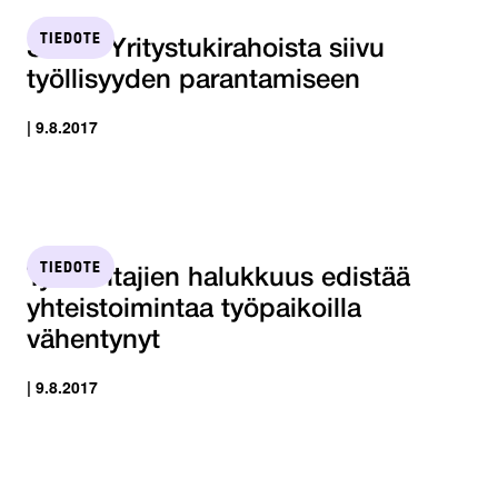
TIEDOTE
STTK: Yritystukirahoista siivu
työllisyyden parantamiseen
| 9.8.2017
TIEDOTE
Työnantajien halukkuus edistää
yhteistoimintaa työpaikoilla
vähentynyt
| 9.8.2017