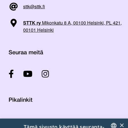
sttk@sttk.fi
STTK ry
Mikonkatu 8 A, 00100 Helsinki, PL 421,
00101 Helsinki
Seuraa meitä
Pikalinkit
Yhteystiedot
×
Tämä sivusto käyttää seuranta-