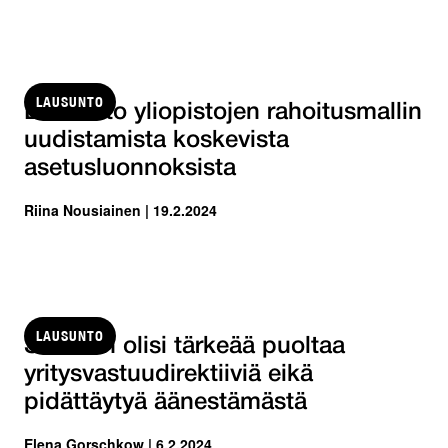
LAUSUNTO
Lausunto yliopistojen rahoitusmallin
uudistamista koskevista
asetusluonnoksista
Riina Nousiainen | 19.2.2024
LAUSUNTO
Suomen olisi tärkeää puoltaa
yritysvastuudirektiiviä eikä
pidättäytyä äänestämästä
Elena Gorschkow | 6.2.2024