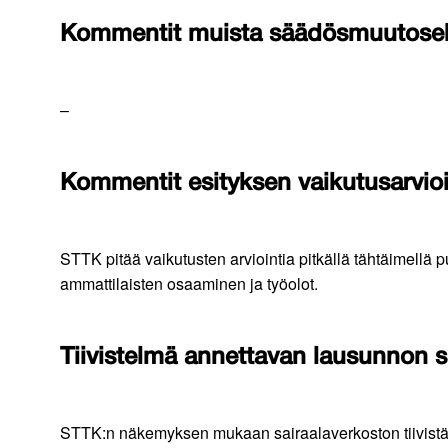
Kommentit muista säädösmuutoseh
–
Kommentit esityksen vaikutusarvioi
STTK pitää vaikutusten arviointia pitkällä tähtäimellä p
ammattilaisten osaaminen ja työolot.
Tiivistelmä annettavan lausunnon s
STTK:n näkemyksen mukaan sairaalaverkoston tiivistäm