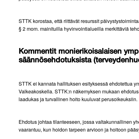
STTK korostaa, että riittävät resurssit päivystystoimin
§ 2 mom. mainituilla hyvinvointialueilla merkittäviä teh
Kommentit monierikoisalaisen ympä
säännösehdotuksista (terveydenhuo
STTK ei kannata hallituksen esityksessä ehdotettua y
Valkeakoskella. STTK:n näkemyksen mukaan ehdotus v
laadukas ja turvallinen hoito kuuluvat perusoikeuksiin.
Ehdotus johtaa tilanteeseen, jossa valtakunnallinen yhd
vaarantuu, kun hoidon tarpeen arvioon ja hoitoon pääs