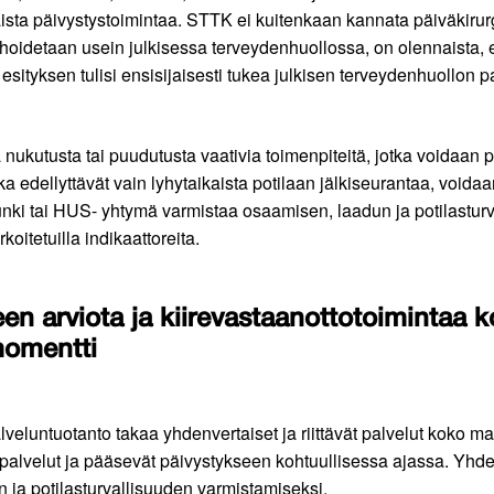
laista päivystystoimintaa. STTK ei kuitenkaan kannata päiväkirurg
t hoidetaan usein julkisessa terveydenhuollossa, on olennaista, 
tyksen tulisi ensisijaisesti tukea julkisen terveydenhuollon p
 nukutusta tai puudutusta vaativia toimenpiteitä, jotka voidaan p
jotka edellyttävät vain lyhytaikaista potilaan jälkiseurantaa, voi
punki tai HUS- yhtymä varmistaa osaamisen, laadun ja potilastur
oitetuilla indikaattoreita.
een arviota ja kiirevastaanottotoimintaa
momentti
veluntuotanto takaa yhdenvertaiset ja riittävät palvelut koko ma
 palvelut ja pääsevät päivystykseen kohtuullisessa ajassa. Yh
 ja potilasturvallisuuden varmistamiseksi.