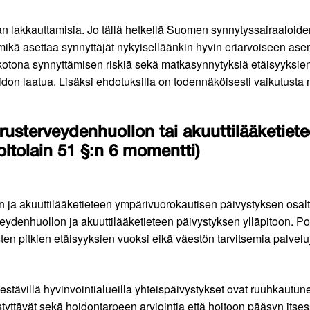
 lakkauttamisia. Jo tällä hetkellä Suomen synnytyssairaaloiden
mikä asettaa synnyttäjät nykyiselläänkin hyvin eriarvoiseen as
otona synnyttämisen riskiä sekä matkasynnytyksiä etäisyyksien 
idon laatua. Lisäksi ehdotuksilla on todennäköisesti vaikutusta
sterveydenhuollon tai akuuttilääketiete
ltolain 51 §:n 6 momentti)
ja akuuttilääketieteen ympärivuorokautisen päivystyksen osalta
eydenhuollon ja akuuttilääketieteen päivystyksen ylläpitoon. Po
n pitkien etäisyyksien vuoksi eikä väestön tarvitsemia palveluja
estävillä hyvinvointialueilla yhteispäivystykset ovat ruuhkautun
styttävät sekä hoidontarpeen arviointia että hoitoon pääsyn itse