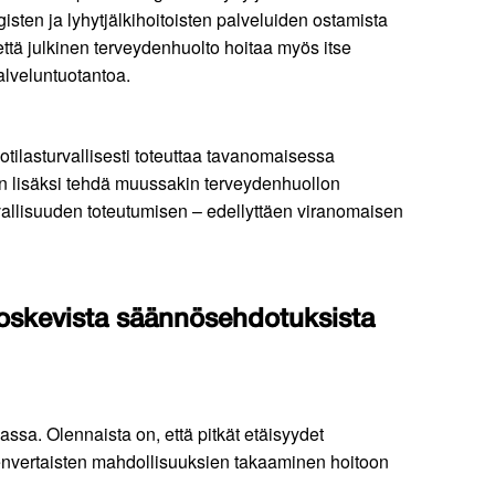
isten ja lyhytjälkihoitoisten palveluiden ostamista
että julkinen terveydenhuolto hoitaa myös itse
alveluntuotantoa.
otilasturvallisesti toteuttaa tavanomaisessa
daan lisäksi tehdä muussakin terveydenhuollon
vallisuuden toteutumisen – edellyttäen viranomaisen
 koskevista säännösehdotuksista
assa. Olennaista on, että pitkät etäisyydet
denvertaisten mahdollisuuksien takaaminen hoitoon