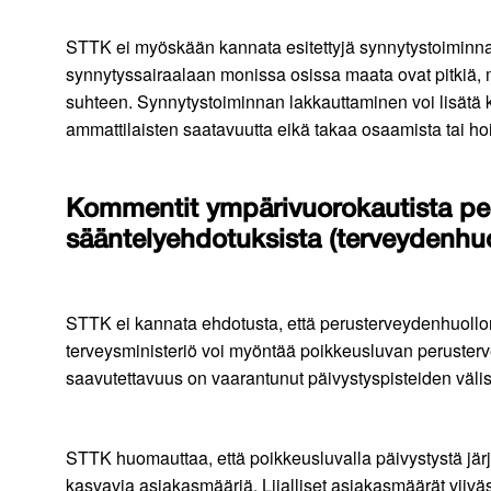
STTK ei myöskään kannata esitettyjä synnytystoiminnan
synnytyssairaalaan monissa osissa maata ovat pitkiä, 
suhteen. Synnytystoiminnan lakkauttaminen voi lisätä k
ammattilaisten saatavuutta eikä takaa osaamista tai ho
Kommentit ympärivuorokautista peru
sääntelyehdotuksista (terveydenhuo
STTK ei kannata ehdotusta, että perusterveydenhuollon 
terveysministeriö voi myöntää poikkeusluvan perusterv
saavutettavuus on vaarantunut päivystyspisteiden väliste
STTK huomauttaa, että poikkeusluvalla päivystystä järj
kasvavia asiakasmääriä. Liialliset asiakasmäärät viivä