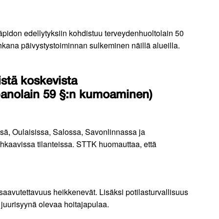
läpidon edellytyksiin kohdistuu terveydenhuoltolain 50
 uhkana päivystystoiminnan sulkeminen näillä alueilla.
stä koskevista
panolain 59 §:n kumoaminen)
sä, Oulaisissa, Salossa, Savonlinnassa ja
aavissa tilanteissa. STTK huomauttaa, että
saavutettavuus heikkenevät. Lisäksi potilasturvallisuus
juurisyynä olevaa hoitajapulaa.