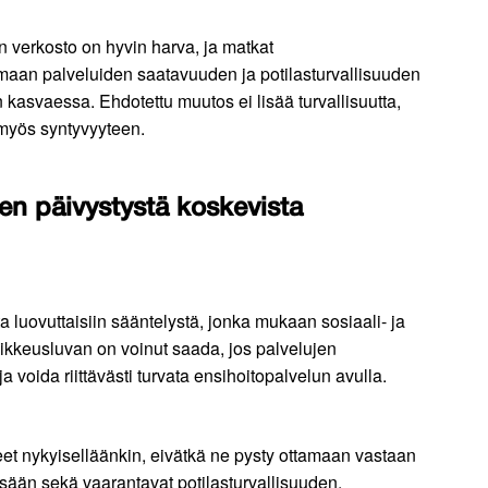
 verkosto on hyvin harva, ja matkat
emaan palveluiden saatavuuden ja potilasturvallisuuden
kasvaessa. Ehdotettu muutos ei lisää turvallisuutta,
 myös syntyvyyteen.
en päivystystä koskevista
 luovuttaisiin sääntelystä, jonka mukaan sosiaali- ja
ikkeusluvan on voinut saada, jos palvelujen
 voida riittävästi turvata ensihoitopalvelun avulla.
eet nykyiselläänkin, eivätkä ne pysty ottamaan vastaan
ssään sekä vaarantavat potilasturvallisuuden.