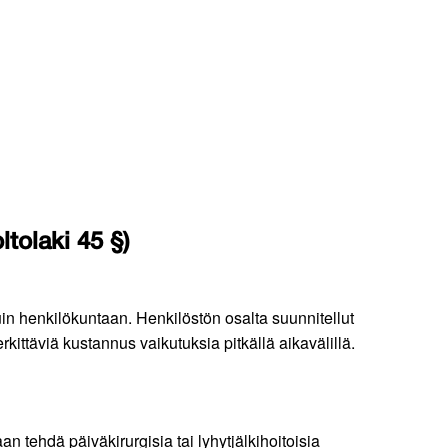
tolaki 45 §)
in henkilökuntaan. Henkilöstön osalta suunnitellut
ittäviä kustannus vaikutuksia pitkällä aikavälillä.
 tehdä päiväkirurgisia tai lyhytjälkihoitoisia