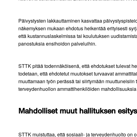
Päivystysten lakkauttaminen kasvattaa päivystyspisteid
näkemyksen mukaan ehdotus heikentää erityisesti syrjä
että kustannuslaskelmissa tai koulutuksen uudistamista
panostuksia ensihoidon palveluihin.
STTK pitää todennäköisenä, että ehdotukset tulevat hei
todetaan, että ehdotetut muutokset turvaavat ammattita
muuttamaan työn perässä tai siirtymään muuttuneisiin ty
terveydenhuollon ammattihenkilöiden mahdollisuuksia su
Mahdolliset muut hallituksen esity
STTK muistuttaa, että sosiaali- ja terveydenhuolto on 