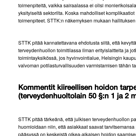
toimenpiteitä, vaikka sairaalassa ei olisi monierikoisa
yksityiseltä sektorilta. Koska mahdolliset komplikaatio
toimenpiteet. STTK:n näkemyksen mukaan hallituksen esi
STTK pitää kannatettavana ehdotusta siitä, että kevyttä
terveydenhuollon toimitilassa ilman erityislaitteita ja 
toimintayksikössä, jos hyvinvointialue, Helsingin kau
valvoman potilasturvallisuuden varmistamisen tähän tark
Kommentit kiireellisen hoidon tarp
(terveydenhuoltolain 50 §:n 1 ja 2 
STTK pitää tärkeänä, että julkisen terveydenhuollon pal
huomioidaan niin, että asiakkaat saavat tarvitsemansa
pääsyssä on keskeistä oikea-aikaisen hoidon saamisen