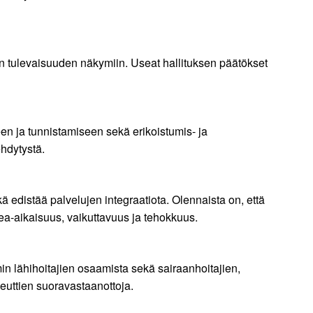
in tulevaisuuden näkymiin. Useat hallituksen päätökset
en ja tunnistamiseen sekä erikoistumis- ja
ehdytystä.
ä edistää palvelujen integraatiota. Olennaista on, että
ikea-aikaisuus, vaikuttavuus ja tehokkuus.
n lähihoitajien osaamista sekä sairaanhoitajien,
peuttien suoravastaanottoja.