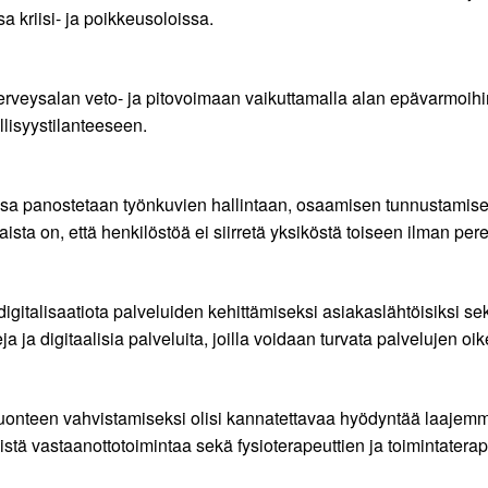
 kriisi- ja poikkeusoloissa.
 terveysalan veto- ja pitovoimaan vaikuttamalla alan epävarmoih
lisyystilanteeseen.
ossa panostetaan työnkuvien hallintaan, osaamisen tunnustamise
sta on, että henkilöstöä ei siirretä yksiköstä toiseen ilman per
igitalisaatiota palveluiden kehittämiseksi asiakaslähtöisiksi sek
ja ja digitaalisia palveluita, joilla voidaan turvata palvelujen o
onteen vahvistamiseksi olisi kannatettavaa hyödyntää laajemmi
äistä vastaanottotoimintaa sekä fysioterapeuttien ja toimintatera