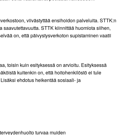
uverkostoon, viivästyttää ensihoidon palveluita. STTK:n
 saavutettavuutta. STTK kiinnittää huomiota siihen,
selvää on, että päivystysverkoton supistaminen vaatii
, toisin kuin esityksessä on arvioitu. Esityksessä
öistä kuitenkin on, että hoitohenkilöstö ei tule
 Lisäksi ehdotus heikentää sosiaali- ja
a terveydenhuolto turvaa muiden