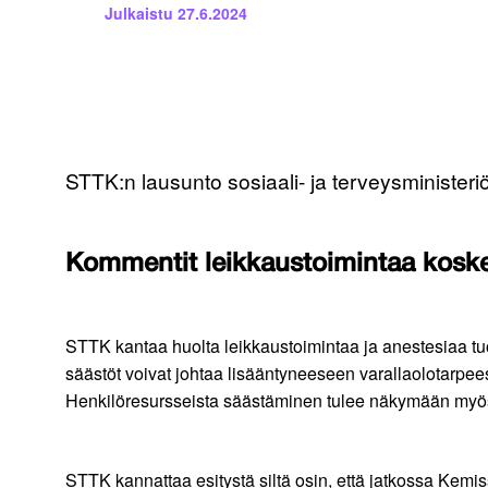
Julkaistu
27.6.2024
STTK:n lausunto sosiaali- ja terveysministeriö
Kommentit leikkaustoimintaa koske
STTK kantaa huolta leikkaustoimintaa ja anestesiaa tuo
säästöt voivat johtaa lisääntyneeseen varallaolotarpees
Henkilöresursseista säästäminen tulee näkymään myös
STTK kannattaa esitystä siltä osin, että jatkossa Kemis