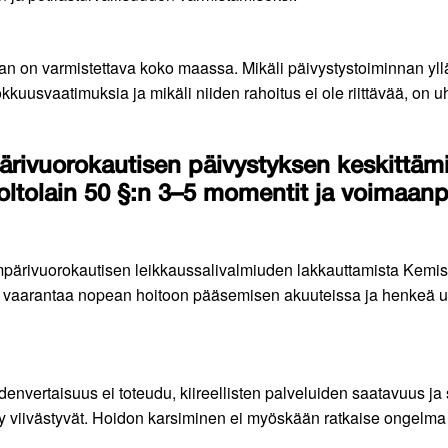
taan on varmistettava koko maassa. Mikäli päivystystoiminnan yl
okkuusvaatimuksia ja mikäli niiden rahoitus ei ole riittävää, on
rivuorokautisen päivystyksen keskittämi
ltolain 50 §:n 3–5 momentit ja voimaan
mpärivuorokautisen leikkaussalivalmiuden lakkauttamista Kemis
aarantaa nopean hoitoon pääsemisen akuuteissa ja henkeä uhk
envertaisuus ei toteudu, kiireellisten palveluiden saatavuus ja 
y viivästyvät. Hoidon karsiminen ei myöskään ratkaise ongelma 