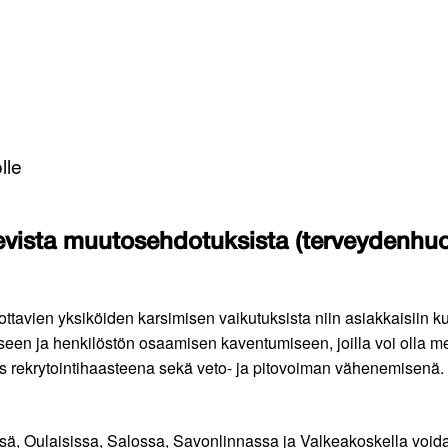
lle
vista muutosehdotuksista (terveydenhuol
ttavien yksiköiden karsimisen vaikutuksista niin asiakkaisiin ku
een ja henkilöstön osaamisen kaventumiseen, joilla voi olla merk
 rekrytointihaasteena sekä veto- ja pitovoiman vähenemisenä.
sä, Oulaisissa, Salossa, Savonlinnassa ja Valkeakoskella voidaan