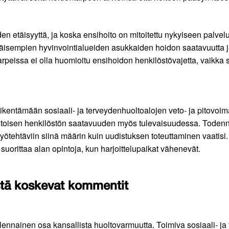
en etäisyyttä, ja koska ensihoito on mitoitettu nykyiseen palvel
isempien hyvinvointialueiden asukkaiden hoidon saatavuutta ja
rpeissa ei olla huomioitu ensihoidon henkilöstövajetta, vaikka 
kentämään sosiaali- ja terveydenhuoltoalojen veto- ja pitovoimaa
itoisen henkilöstön saatavuuden myös tulevaisuudessa. Todennäk
ötehtäviin siinä määrin kuin uudistuksen toteuttaminen vaatisi.
orittaa alan opintoja, kun harjoittelupaikat vähenevät.
stä koskevat kommentit
olennainen osa kansallista huoltovarmuutta. Toimiva sosiaali- j