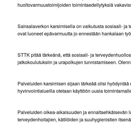
huoltovarmuustoimijoiden toimintaedellytyksiä vakavissa
Sairaalaverkon karsimisella on vaikutusta sosiaali- ja
ovat luoneet epävarmuutta jo ennestään hankalaan työl
STTK pitää tärkeänä, että sosiaali- ja terveydenhuoll
jatkokoulutuksiin ja urapolkujen tunnistamiseen. Olennai
Palveluiden karsimisen sijaan tärkeää olisi hyödyntää d
hyvinvointialueilla otetaan käyttöön uusia toimintamalle
Palveluiden oikea-aikaisuuden ja ennaltaehkäisevän lu
terveydenhoitajien, kätilöiden ja suuhygienistien itsen