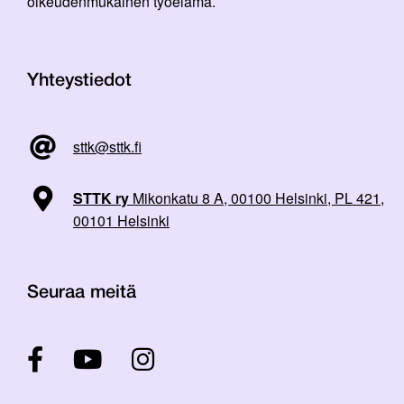
oikeudenmukainen työelämä.
Yhteystiedot
sttk@sttk.fi
STTK ry
Mikonkatu 8 A, 00100 Helsinki, PL 421,
00101 Helsinki
Seuraa meitä