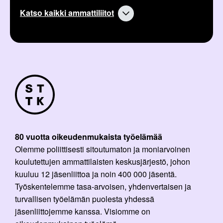
l
k
Katso kaikki ammattiliitot
i
k
:
e
l
i
:
80 vuotta oikeudenmukaista työelämää
Olemme poliittisesti sitoutumaton ja moniarvoinen
koulutettujen ammattilaisten keskusjärjestö, johon
kuuluu 12 jäsenliittoa ja noin 400 000 jäsentä.
Työskentelemme tasa-arvoisen, yhdenvertaisen ja
turvallisen työelämän puolesta yhdessä
jäsenliittojemme kanssa. Visiomme on