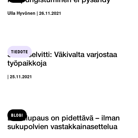
Kaupungistuminen ei pysähdy
Ulla Hyvönen | 26.11.2021
TIEDOTE
STTK selvitti: Väkivalta varjostaa
työpaikkoja
| 25.11.2021
BLOGI
Eläkelupaus on pidettävä – ilman
sukupolvien vastakkainasettelua