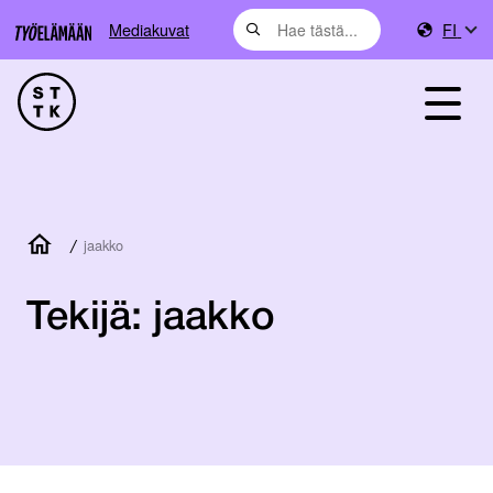
Mediakuvat
FI
/
jaakko
Tekijä:
jaakko