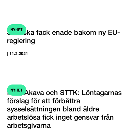
NYHET
Svenska fack enade bakom ny EU-
reglering
| 11.2.2021
NYHET
FFC, Akava och STTK: Löntagarnas
förslag för att förbättra
sysselsättningen bland äldre
arbetslösa fick inget gensvar från
arbetsgivarna