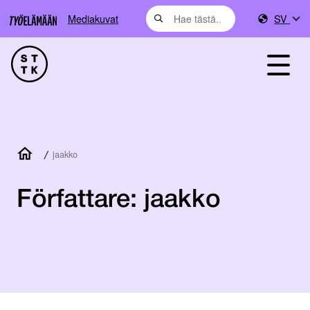
Mediakuvat
SV
/
jaakko
Författare:
jaakko