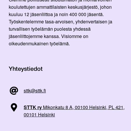
koulutettujen ammattilaisten keskusjärjestö, johon
kuuluu 12 jäsenliittoa ja noin 400 000 jäsentä.
Työskentelemme tasa-arvoisen, yhdenvertaisen ja
turvallisen työelämän puolesta yhdessä
jäsenliittojemme kanssa. Visiomme on
oikeudenmukainen työelämä.
Yhteystiedot
sttk@sttk.fi
STTK ry
Mikonkatu 8 A, 00100 Helsinki, PL 421,
00101 Helsinki