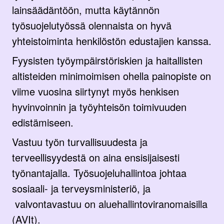
lainsäädäntöön, mutta käytännön
työsuojelutyössä olennaista on hyvä
yhteistoiminta henkilöstön edustajien kanssa.
Fyysisten työympäirstöriskien ja haitallisten
altisteiden minimoimisen ohella painopiste on
viime vuosina siirtynyt myös henkisen
hyvinvoinnin ja työyhteisön toimivuuden
edistämiseen.
Vastuu työn turvallisuudesta ja
terveellisyydestä on aina ensisijaisesti
työnantajalla. Työsuojeluhallintoa johtaa
sosiaali- ja terveysministeriö, ja
valvontavastuu on aluehallintoviranomaisilla
(AVIt).