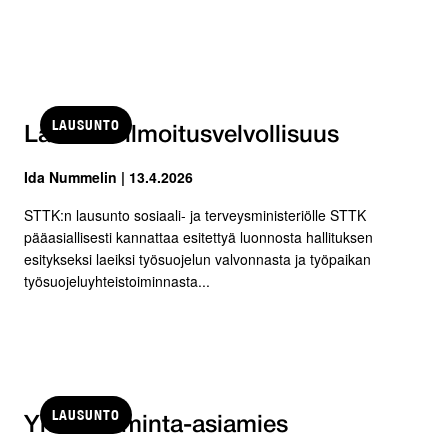
LAUSUNTO
Lääkärin ilmoitusvelvollisuus
Ida Nummelin | 13.4.2026
STTK:n lausunto sosiaali- ja terveysministeriölle STTK
pääasiallisesti kannattaa esitettyä luonnosta hallituksen
esitykseksi laeiksi työsuojelun valvonnasta ja työpaikan
työsuojeluyhteistoiminnasta...
LAUSUNTO
Yhteistoiminta-asiamies