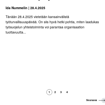
Ida Nummelin | 28.4.2025
Tänään 28.4.2025 vietetään kansainvälistä
työturvallisuuspäivää. On siis hyvä hetki pohtia, miten laadukas
työsuojelun yhteistoiminta voi parantaa organisaation
tuottavuutta...
1
2
3
4
S
Seuraava
e