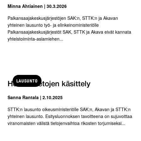
Minna Ahtiainen | 30.3.2026
Palkansaajakeskusjärjestöjen SAK:n, STTK:n ja Akavan
yhteinen lausunto työ- ja elinkeinoministeriölle
Palkansaajakeskusjärjestöt SAK, STTK ja Akava eivät kannata
yhteistoiminta-asiamiehen...
LAUSUNTO
Henkilötietojen käsittely
Sanna Rantala | 2.10.2025
STTK:n lausunto oikeusministeriölle SAK:n, Akavan ja STTK:n
yhteinen lausunto. Esitysluonnoksen tavoitteena on sujuvoittaa
viranomaisten välistä tietojenvaihtoa rikosten torjumiseksi...