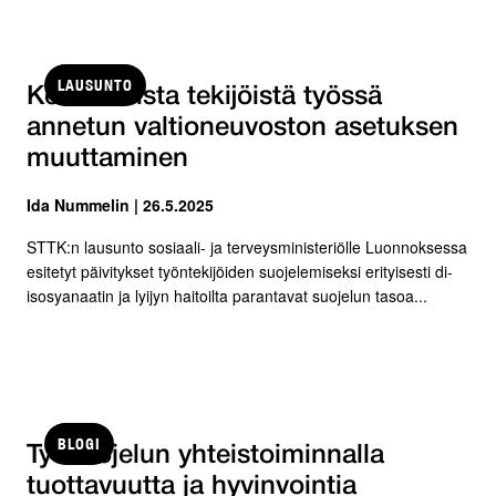
LAUSUNTO
Kemiallisista tekijöistä työssä
annetun valtioneuvoston asetuksen
muuttaminen
Ida Nummelin | 26.5.2025
STTK:n lausunto sosiaali- ja terveysministeriölle Luonnoksessa
esitetyt päivitykset työntekijöiden suojelemiseksi erityisesti di-
isosyanaatin ja lyijyn haitoilta parantavat suojelun tasoa...
BLOGI
Työsuojelun yhteistoiminnalla
tuottavuutta ja hyvinvointia