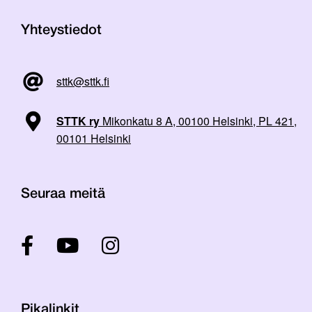
Yhteystiedot
sttk@sttk.fi
STTK ry
Mikonkatu 8 A, 00100 Helsinki, PL 421,
00101 Helsinki
Seuraa meitä
Pikalinkit