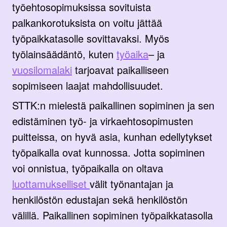
työehtosopimuksissa sovituista
palkankorotuksista on voitu jättää
työpaikkatasolle sovittavaksi. Myös
työlainsäädäntö, kuten
työaika
– ja
vuosilomalaki
tarjoavat paikalliseen
sopimiseen laajat mahdollisuudet.
STTK:n mielestä paikallinen sopiminen ja sen
edistäminen työ- ja virkaehtosopimusten
puitteissa, on hyvä asia, kunhan edellytykset
työpaikalla ovat kunnossa. Jotta sopiminen
voi onnistua, työpaikalla on oltava
luottamukselliset
välit työnantajan ja
henkilöstön edustajan sekä henkilöstön
välillä. Paikallinen sopiminen työpaikkatasolla