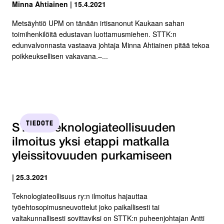
Minna Ahtiainen | 15.4.2021
Metsäyhtiö UPM on tänään irtisanonut Kaukaan sahan
toimihenkilöitä edustavan luottamusmiehen. STTK:n
edunvalvonnasta vastaava johtaja Minna Ahtiainen pitää tekoa
poikkeuksellisen vakavana.–...
TIEDOTE
STTK: Teknologiateollisuuden
ilmoitus yksi etappi matkalla
yleissitovuuden purkamiseen
| 25.3.2021
Teknologiateollisuus ry:n ilmoitus hajauttaa
työehtosopimusneuvottelut joko paikallisesti tai
valtakunnallisesti sovittaviksi on STTK:n puheenjohtajan Antti