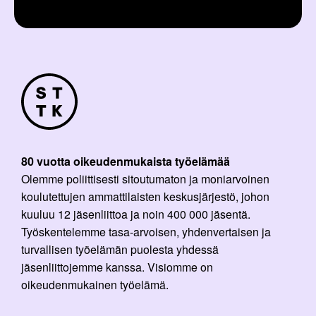
l
i
:
80 vuotta oikeudenmukaista työelämää
Olemme poliittisesti sitoutumaton ja moniarvoinen
koulutettujen ammattilaisten keskusjärjestö, johon
kuuluu 12 jäsenliittoa ja noin 400 000 jäsentä.
Työskentelemme tasa-arvoisen, yhdenvertaisen ja
turvallisen työelämän puolesta yhdessä
jäsenliittojemme kanssa. Visiomme on
oikeudenmukainen työelämä.