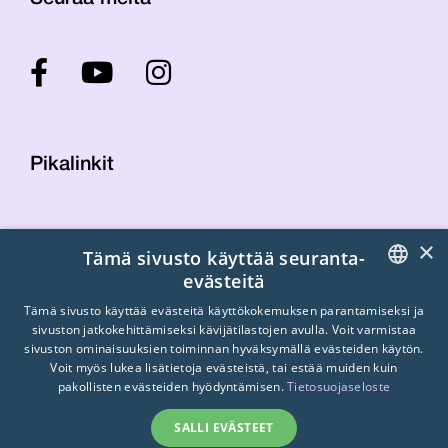
Pikalinkit
Yhteystiedot
×
Tämä sivusto käyttää seuranta-
Laskutustiedot
evästeitä
STTK:n kuvapankki
FINNISH
Tietosuojaseloste
Tämä sivusto käyttää evästeitä käyttökokemuksen parantamiseksi ja
sivuston jatkokehittämiseksi kävijätilastojen avulla. Voit varmistaa
Turvallisemman tilan periaatteet
ENGLISH
sivuston ominaisuuksien toiminnan hyväksymällä evästeiden käytön.
Voit myös lukea lisätietoja evästeistä, tai estää muiden kuin
SWEDISH
pakollisten evästeiden hyödyntämisen.
Tietosuojaseloste
SALLI EVÄSTEET