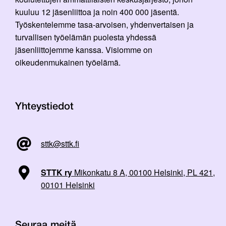
kuuluu 12 jäsenliittoa ja noin 400 000 jäsentä.
Työskentelemme tasa-arvoisen, yhdenvertaisen ja
turvallisen työelämän puolesta yhdessä
jäsenliittojemme kanssa. Visiomme on
oikeudenmukainen työelämä.
Yhteystiedot
sttk@sttk.fi
STTK ry
Mikonkatu 8 A, 00100 Helsinki, PL 421,
00101 Helsinki
Seuraa meitä