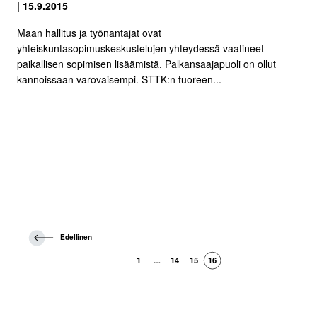
| 15.9.2015
Maan hallitus ja työnantajat ovat
yhteiskuntasopimuskeskustelujen yhteydessä vaatineet
paikallisen sopimisen lisäämistä. Palkansaajapuoli on ollut
kannoissaan varovaisempi. STTK:n tuoreen...
E
Edellinen
d
e
1
14
15
16
…
l
l
i
n
e