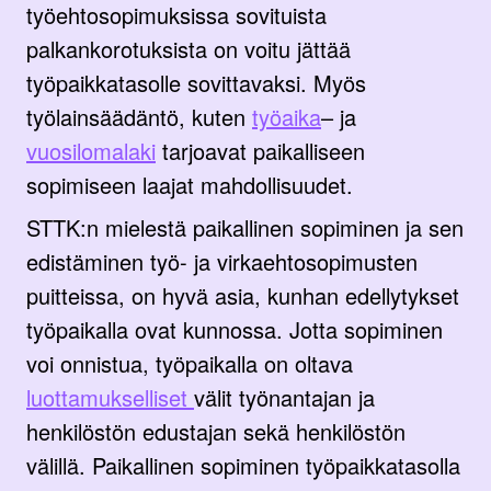
työehtosopimuksissa sovituista
palkankorotuksista on voitu jättää
työpaikkatasolle sovittavaksi. Myös
työlainsäädäntö, kuten
työaika
– ja
vuosilomalaki
tarjoavat paikalliseen
sopimiseen laajat mahdollisuudet.
STTK:n mielestä paikallinen sopiminen ja sen
edistäminen työ- ja virkaehtosopimusten
puitteissa, on hyvä asia, kunhan edellytykset
työpaikalla ovat kunnossa. Jotta sopiminen
voi onnistua, työpaikalla on oltava
luottamukselliset
välit työnantajan ja
henkilöstön edustajan sekä henkilöstön
välillä. Paikallinen sopiminen työpaikkatasolla