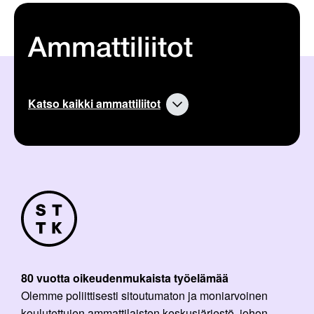
n
a
r
t
Ammattiliitot
i
k
k
e
l
Katso kaikki ammattiliitot
i
:
80 vuotta oikeudenmukaista työelämää
Olemme poliittisesti sitoutumaton ja moniarvoinen
koulutettujen ammattilaisten keskusjärjestö, johon