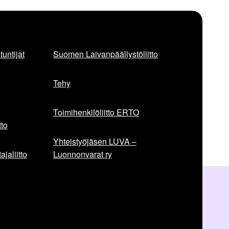
a
a
v
a
untijat
Suomen Laivanpäällystöliitto
a
r
t
Tehy
i
k
Toimihenkilöliitto ERTO
k
e
to
l
Yhteistyöjäsen LUVA –
i
jaliitto
Luonnonvarat ry
: