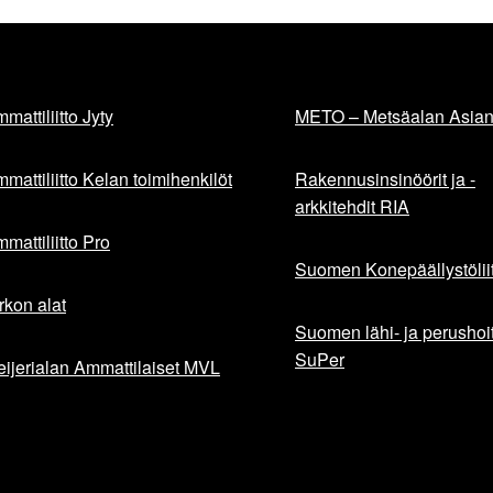
mattiliitto Jyty
METO – Metsäalan Asiant
mattiliitto Kelan toimihenkilöt
Rakennusinsinöörit ja -
arkkitehdit RIA
mattiliitto Pro
Suomen Konepäällystöliit
rkon alat
Suomen lähi- ja perushoita
SuPer
ijerialan Ammattilaiset MVL