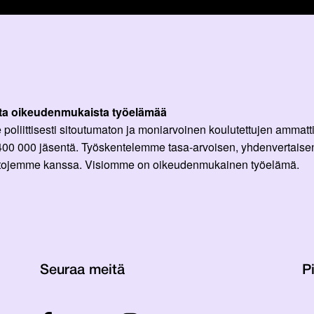
ta oikeudenmukaista työelämää
oliittisesti sitoutumaton ja moniarvoinen koulutettujen ammattil
 400 000 jäsentä. Työskentelemme tasa-arvoisen, yhdenvertaisen
ittojemme kanssa. Visiomme on oikeudenmukainen työelämä.
Seuraa meitä
Pi