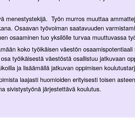
ä menestystekijä. Työn murros muuttaa ammatteja 
kana. Osaavan työvoiman saatavuuden varmistamine
nen osaaminen tuo yksilölle turvaa muuttuvassa t
mään koko työikäisen väestön osaamispotentiaali 
 osa työikäisestä väestöstä osallistuu jatkuvaan op
koilla ja lisäämällä jatkuvan oppimisen koulutustar
imista laajasti huomioiden erityisesti toisen astee
a sivistystyönä järjestettävä koulutus.