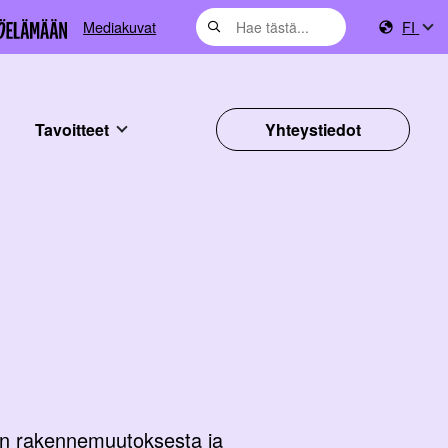
Mediakuvat
FI
Tavoitteet
Yhteystiedot
an rakennemuutoksesta ja