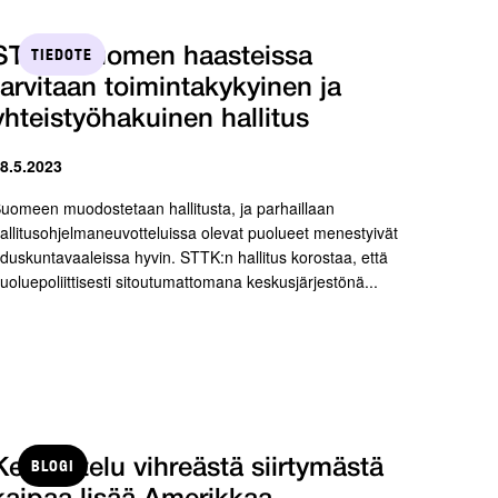
TIEDOTE
STTK: Suomen haasteissa
tarvitaan toimintakykyinen ja
yhteistyöhakuinen hallitus
 8.5.2023
uomeen muodostetaan hallitusta, ja parhaillaan
allitusohjelmaneuvotteluissa olevat puolueet menestyivät
duskuntavaaleissa hyvin. STTK:n hallitus korostaa, että
uoluepoliittisesti sitoutumattomana keskusjärjestönä...
BLOGI
Keskustelu vihreästä siirtymästä