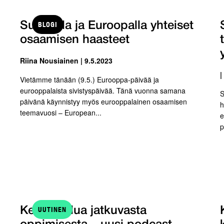
BLOGI
Suomella ja Euroopalla yhteiset
osaamisen haasteet
Riina Nousiainen | 9.5.2023
|
Vietämme tänään (9.5.) Eurooppa-päivää ja
eurooppalaista sivistyspäivää. Tänä vuonna samana
S
päivänä käynnistyy myös eurooppalainen osaamisen
h
teemavuosi – European...
e
p
UUTINEN
Keskustelua jatkuvasta