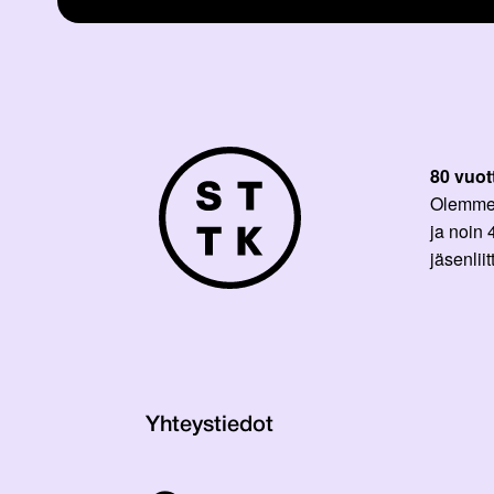
80 vuot
Olemme p
ja noin
jäsenli
Yhteystiedot