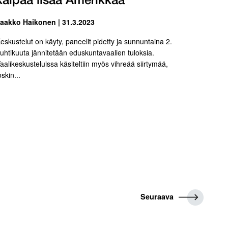
kaipaa lisää Amerikkaa
aakko Haikonen | 31.3.2023
eskustelut on käyty, paneelit pidetty ja sunnuntaina 2.
uhtikuuta jännitetään eduskuntavaalien tuloksia.
aalikeskusteluissa käsiteltiin myös vihreää siirtymää,
oskin...
S
Seuraava
e
u
r