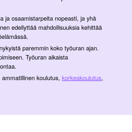
ja osaamistarpeita nopeasti, ja yhä
n edellyttää mahdollisuuksia kehittää
yöelämässä.
nykyistä paremmin koko työuran ajan.
pimiseen. Työuran aikaista
jontaa.
n ammatillinen koulutus,
korkeakoulutus
,