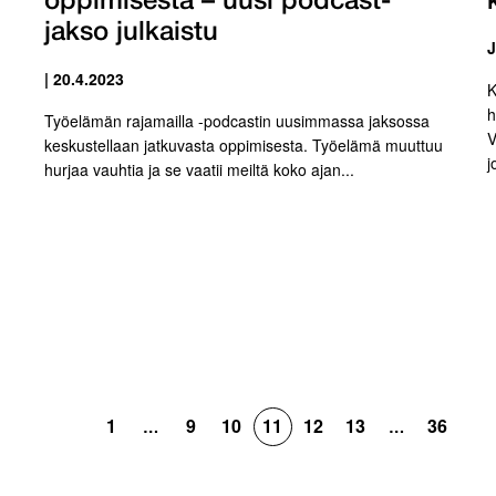
oppimisesta – uusi podcast-
jakso julkaistu
J
| 20.4.2023
K
h
Työelämän rajamailla -podcastin uusimmassa jaksossa
V
keskustellaan jatkuvasta oppimisesta. Työelämä muuttuu
j
hurjaa vauhtia ja se vaatii meiltä koko ajan...
1
9
10
11
12
13
36
…
…