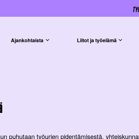
Ajankohtaista
Liitot ja työelämä
ä
n puhutaan työurien pidentämisestä, yhteiskunn