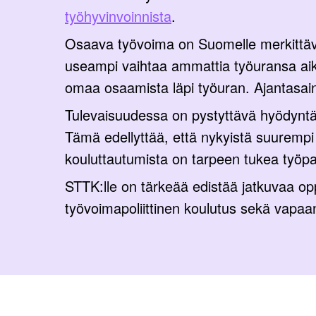
työhyvinvoinnista
.
Osaava työvoima on Suomelle merkittäv
useampi vaihtaa ammattia työuransa ai
omaa osaamista läpi työuran. Ajantasai
Tulevaisuudessa on pystyttävä hyödyntä
Tämä edellyttää, että nykyistä suurempi
kouluttautumista on tarpeen tukea työpai
STTK:lle on tärkeää edistää jatkuvaa opp
työvoimapoliittinen koulutus sekä vapaan