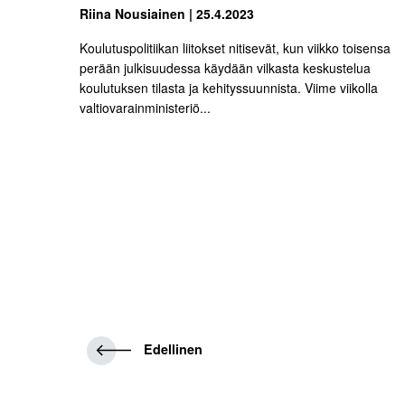
Riina Nousiainen | 25.4.2023
Koulutuspolitiikan liitokset nitisevät, kun viikko toisensa
perään julkisuudessa käydään vilkasta keskustelua
koulutuksen tilasta ja kehityssuunnista. Viime viikolla
valtiovarainministeriö...
E
Edellinen
d
e
l