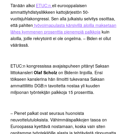
Tänään alkoi
ETUC:n
eli eurooppalaisen
ammattiyhdistysliikkeen kattojärjestön 50-
vuotisjuhlakongressi. Sen alla julkaistu selvitys osoittaa,
että pahiten
työvoimapulasta kärsivillä aloilla maksetaan
lähes kymmenen prosenttia pienempiä palkkoja
kuin
aloilla, joille rekrytointi ei ole ongelma. – Biden ei ollut
väärässä.
ETUC:n kongressissa avajaispuheen pitänyt Saksan
liittokansleri
Olaf Scholz
on Bidenin linjoilla. Ensi
töikseen kanslerina hän ilmoitti tukevansa Saksan
ammattiliitto DGB:n tavoitetta nostaa yli kuuden
miljoonan työntekijän palkkoja 15 prosenttia.
– Pienet palkat ovat seuraus huonoista
neuvottelutuloksista. Vähimmäispalkkojen tasoa on
Euroopassa kyettävä nostamaan, koska vain siten
osoitamme työntekijöille alasta ja tehtävästä riippumatta