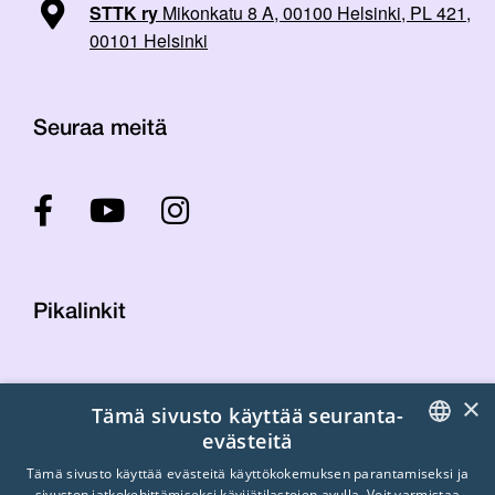
STTK ry
Mikonkatu 8 A, 00100 Helsinki, PL 421,
00101 Helsinki
Seuraa meitä
Pikalinkit
Yhteystiedot
×
Tämä sivusto käyttää seuranta-
Laskutustiedot
evästeitä
STTK:n kuvapankki
FINNISH
Tietosuojaseloste
Tämä sivusto käyttää evästeitä käyttökokemuksen parantamiseksi ja
sivuston jatkokehittämiseksi kävijätilastojen avulla. Voit varmistaa