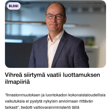
BLOGI
Vihreä siirtymä vaatii luottamuksen
ilmapiiriä
”Ilmastonmuutoksen ja luontokadon kokonaistaloudellisia
vaikutuksia ei pystytä nykyisin arvioimaan riittävän
tarkasti”, tiedotti valtiovarainministeriö tällä