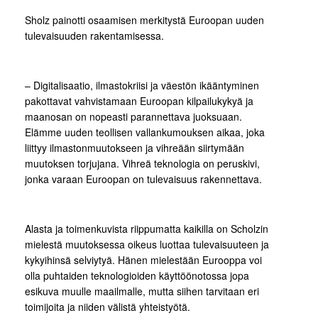
Sholz painotti osaamisen merkitystä Euroopan uuden
tulevaisuuden rakentamisessa.
– Digitalisaatio, ilmastokriisi ja väestön ikääntyminen
pakottavat vahvistamaan Euroopan kilpailukykyä ja
maanosan on nopeasti parannettava juoksuaan.
Elämme uuden teollisen vallankumouksen aikaa, joka
liittyy ilmastonmuutokseen ja vihreään siirtymään
muutoksen torjujana. Vihreä teknologia on peruskivi,
jonka varaan Euroopan on tulevaisuus rakennettava.
Alasta ja toimenkuvista riippumatta kaikilla on Scholzin
mielestä muutoksessa oikeus luottaa tulevaisuuteen ja
kykyihinsä selviytyä. Hänen mielestään Eurooppa voi
olla puhtaiden teknologioiden käyttöönotossa jopa
esikuva muulle maailmalle, mutta siihen tarvitaan eri
toimijoita ja niiden välistä yhteistyötä.