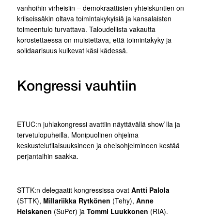
vanhoihin virheisiin – demokraattisten yhteiskuntien on
kriiseissäkin oltava toimintakykyisiä ja kansalaisten
toimeentulo turvattava. Taloudellista vakautta
korostettaessa on muistettava, että toimintakyky ja
solidaarisuus kulkevat käsi kädessä.
Kongressi vauhtiin
ETUC:n juhlakongressi avattiin näyttävällä show`lla ja
tervetulopuheilla. Monipuolinen ohjelma
keskustelutilaisuuksineen ja oheisohjelmineen kestää
perjantaihin saakka.
STTK:n delegaatit kongressissa ovat
Antti Palola
(STTK),
Millariikka Rytkönen
(Tehy),
Anne
Heiskanen
(SuPer) ja
Tommi Luukkonen
(RIA).