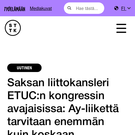
Mediakuvat
FI
UUTINEN
Saksan liittokansleri
ETUC:n kongressin
avajaisissa: Ay-liikettä
tarvitaan enemmän