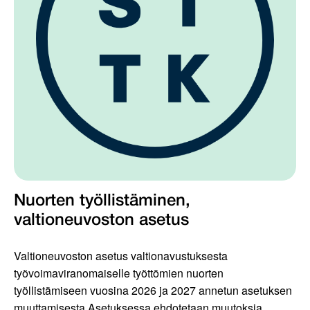
Nuorten työllistäminen,
valtioneuvoston asetus
Valtioneuvoston asetus valtionavustuksesta
työvoimaviranomaiselle työttömien nuorten
työllistämiseen vuosina 2026 ja 2027 annetun asetuksen
muuttamisesta Asetuksessa ehdotetaan muutoksia