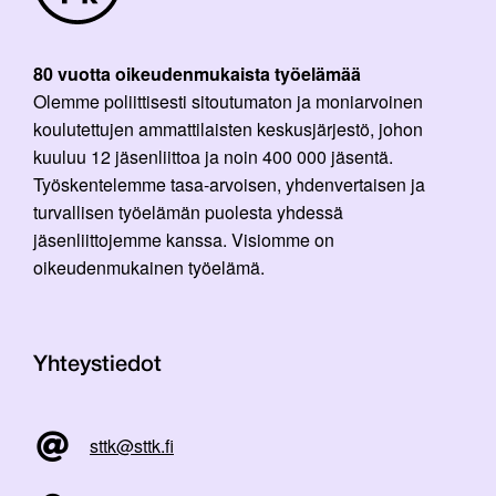
80 vuotta oikeudenmukaista työelämää
Olemme poliittisesti sitoutumaton ja moniarvoinen
koulutettujen ammattilaisten keskusjärjestö, johon
kuuluu 12 jäsenliittoa ja noin 400 000 jäsentä.
Työskentelemme tasa-arvoisen, yhdenvertaisen ja
turvallisen työelämän puolesta yhdessä
jäsenliittojemme kanssa. Visiomme on
oikeudenmukainen työelämä.
Yhteystiedot
sttk@sttk.fi