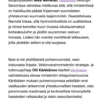
Sanomissa vahvistaa mielikuvaa siitä, että ministeriössä
on halukkuutta päästä linjaamaan suomalaisen
yhteiskunnan suunnasta laajemminkin. Haastattelussa
Niemelä toteaa, että hyvinvointivaltiota on uudistettava
ja nimesi keinoiksi muun muassa lukukausimaksut
korkeakouluihin ja yksilön suuremman vastuun
hoivasta. Lisäksi hän mainitsi merkittävät leikkaukset,
joilta yksikään sektori ei olisi suojassa.
Kyse ei ole yksittäisestä puheenvuorosta, vaan
toistuvasta linjasta. Valtionvarainministeriön strategia- ja
tutkimusjohtaja
Olli Kärkkäinen
käsitteli
blogissaan
valmistelussa olevaa ministeriön virkapuheenvuoroa.
Kärkkäisen mukaan puheenvuorossa esitellään ensi
vaalikauden tärkeimmät yhteiskunnalliset haasteet, visio
paremmasta maailmasta ja konkreettisia toimenpiteitä
haasteiden ratkaisuiksi ja vision saavuttamiseksi.