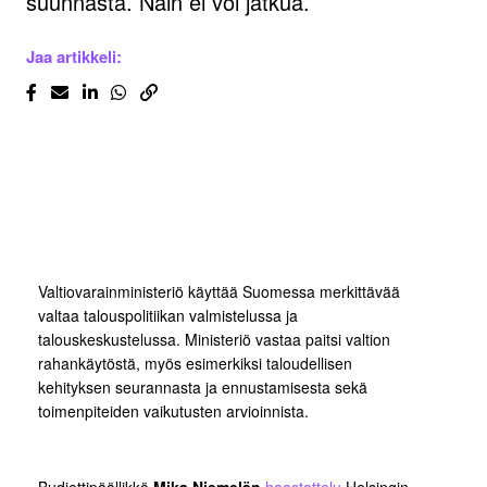
suunnasta. Näin ei voi jatkua.
Jaa artikkeli:
Valtiovarainministeriö käyttää Suomessa merkittävää
valtaa talouspolitiikan valmistelussa ja
talouskeskustelussa. Ministeriö vastaa paitsi valtion
rahankäytöstä, myös esimerkiksi taloudellisen
kehityksen seurannasta ja ennustamisesta sekä
toimenpiteiden vaikutusten arvioinnista.
Budjettipäällikkö
Mika Niemelän
haastattelu
Helsingin