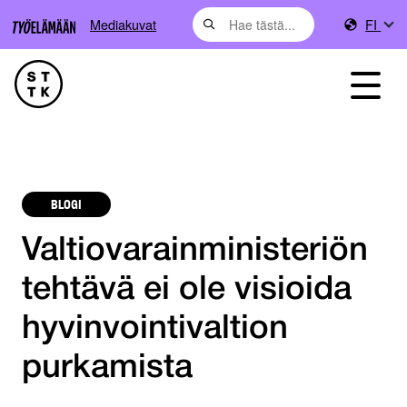
Mediakuvat
FI
BLOGI
Valtiovarain­ministeriön
tehtävä ei ole visioida
hyvinvointivaltion
purkamista