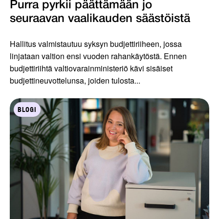
Purra pyrkii päättämään jo
seuraavan vaalikauden säästöistä
Hallitus valmistautuu syksyn budjettiriiheen, jossa
linjataan valtion ensi vuoden rahankäytöstä. Ennen
budjettiriihtä valtiovarainministeriö kävi sisäiset
budjettineuvottelunsa, joiden tulosta...
BLOGI