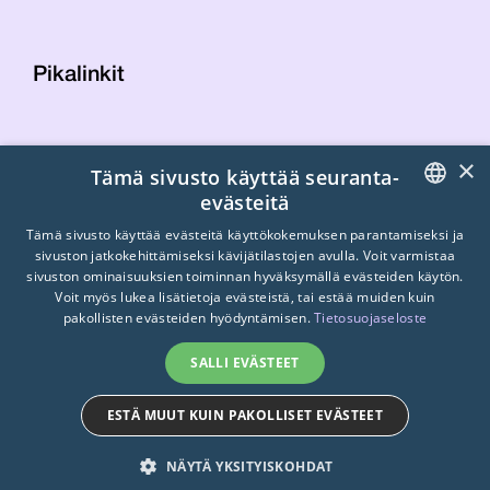
Pikalinkit
Yhteystiedot
×
Tämä sivusto käyttää seuranta-
Laskutustiedot
evästeitä
STTK:n kuvapankki
FINNISH
Tietosuojaseloste
Tämä sivusto käyttää evästeitä käyttökokemuksen parantamiseksi ja
sivuston jatkokehittämiseksi kävijätilastojen avulla. Voit varmistaa
Turvallisemman tilan periaatteet
ENGLISH
sivuston ominaisuuksien toiminnan hyväksymällä evästeiden käytön.
Voit myös lukea lisätietoja evästeistä, tai estää muiden kuin
SWEDISH
pakollisten evästeiden hyödyntämisen.
Tietosuojaseloste
SALLI EVÄSTEET
ESTÄ MUUT KUIN PAKOLLISET EVÄSTEET
© 2026
STTK.
Made with ❤ by
Avoin.Systems
NÄYTÄ YKSITYISKOHDAT