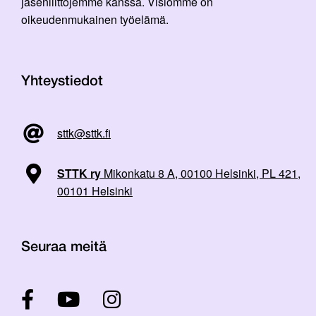
jäsenliittojemme kanssa. Visiomme on
oikeudenmukainen työelämä.
Yhteystiedot
sttk@sttk.fi
STTK ry
Mikonkatu 8 A, 00100 Helsinki, PL 421,
00101 Helsinki
Seuraa meitä