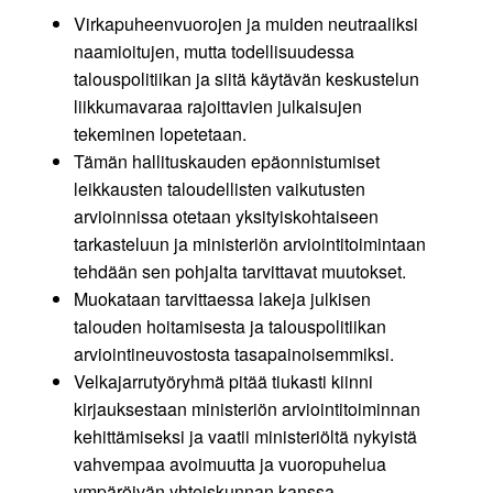
Virkapuheenvuorojen ja muiden neutraaliksi
naamioitujen, mutta todellisuudessa
talouspolitiikan ja siitä käytävän keskustelun
liikkumavaraa rajoittavien julkaisujen
tekeminen lopetetaan.
Tämän hallituskauden epäonnistumiset
leikkausten taloudellisten vaikutusten
arvioinnissa otetaan yksityiskohtaiseen
tarkasteluun ja ministeriön arviointitoimintaan
tehdään sen pohjalta tarvittavat muutokset.
Muokataan tarvittaessa lakeja julkisen
talouden hoitamisesta ja talouspolitiikan
arviointineuvostosta tasapainoisemmiksi.
Velkajarrutyöryhmä pitää tiukasti kiinni
kirjauksestaan ministeriön arviointitoiminnan
kehittämiseksi ja vaatii ministeriöltä nykyistä
vahvempaa avoimuutta ja vuoropuhelua
ympäröivän yhteiskunnan kanssa.