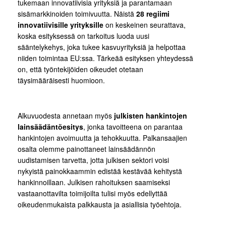
tukemaan innovatiivisia yrityksiä ja parantamaan
sisämarkkinoiden toimivuutta. Näistä
28 regiimi
innovatiivisille yrityksille
on keskeinen seurattava,
koska esityksessä on tarkoitus luoda uusi
sääntelykehys, joka tukee kasvuyrityksiä ja helpottaa
niiden toimintaa EU:ssa. Tärkeää esityksen yhteydessä
on, että työntekijöiden oikeudet otetaan
täysimääräisesti huomioon.
Alkuvuodesta annetaan myös
julkisten hankintojen
lainsäädäntöesitys
, jonka tavoitteena on parantaa
hankintojen avoimuutta ja tehokkuutta. Palkansaajien
osalta olemme painottaneet lainsäädännön
uudistamisen tarvetta, jotta julkisen sektori voisi
nykyistä painokkaammin edistää kestävää kehitystä
hankinnoillaan. Julkisen rahoituksen saamiseksi
vastaanottavilta toimijoilta tulisi myös edellyttää
oikeudenmukaista palkkausta ja asiallisia työehtoja.