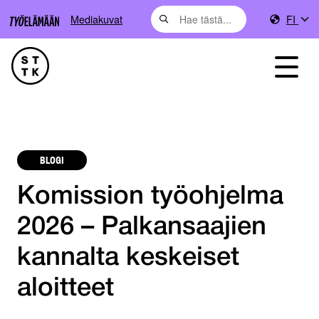
Mediakuvat
FI
BLOGI
Komission työohjelma
2026 – Palkansaajien
kannalta keskeiset
aloitteet