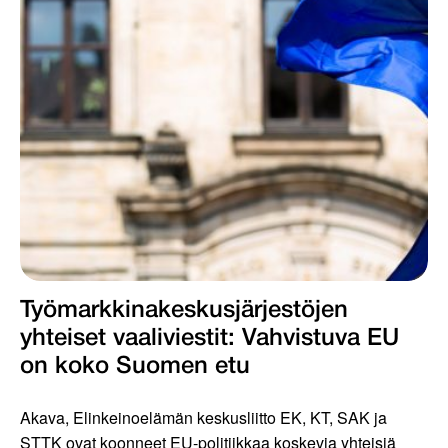
Työmarkkinakeskus­järjestöjen
yhteiset vaaliviestit: Vahvis­tuva EU
on koko Suomen etu
Akava, Elinkeinoelämän keskusliitto EK, KT, SAK ja
STTK ovat koonneet EU-politiikkaa koskevia yhteisiä