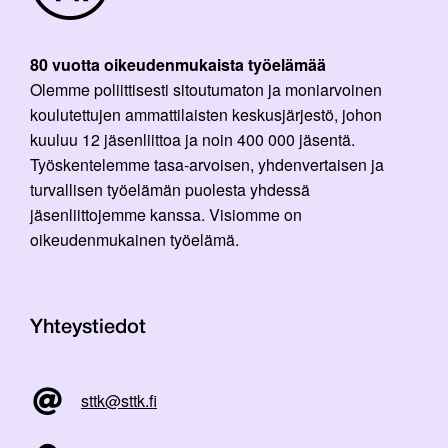
80 vuotta oikeudenmukaista työelämää
Olemme poliittisesti sitoutumaton ja moniarvoinen
koulutettujen ammattilaisten keskusjärjestö, johon
kuuluu 12 jäsenliittoa ja noin 400 000 jäsentä.
Työskentelemme tasa-arvoisen, yhdenvertaisen ja
turvallisen työelämän puolesta yhdessä
jäsenliittojemme kanssa. Visiomme on
oikeudenmukainen työelämä.
Yhteystiedot
sttk@sttk.fi