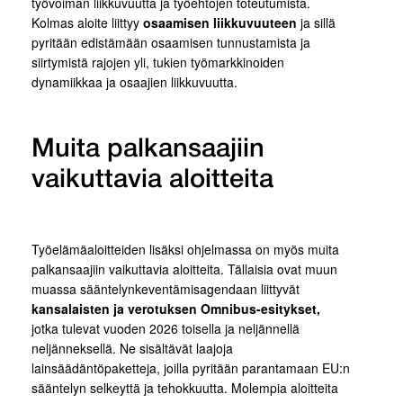
työvoiman liikkuvuutta ja työehtojen toteutumista.
Kolmas aloite liittyy
osaamisen liikkuvuuteen
ja sillä
pyritään edistämään osaamisen tunnustamista ja
siirtymistä rajojen yli, tukien työmarkkinoiden
dynamiikkaa ja osaajien liikkuvuutta.
Muita palkansaajiin
vaikuttavia aloitteita
Työelämäaloitteiden lisäksi ohjelmassa on myös muita
palkansaajiin vaikuttavia aloitteita. Tällaisia ovat muun
muassa sääntelynkeventämisagendaan liittyvät
kansalaisten ja verotuksen Omnibus-esitykset,
jotka tulevat vuoden 2026 toisella ja neljännellä
neljänneksellä. Ne sisältävät laajoja
lainsäädäntöpaketteja, joilla pyritään parantamaan EU:n
sääntelyn selkeyttä ja tehokkuutta. Molempia aloitteita