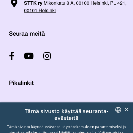
STTK ry
Mikonkatu 8 A, 00100 Helsinki, PL 421,
00101 Helsinki
Seuraa meitä
Pikalinkit
Yhteystiedot
×
Tämä sivusto käyttää seuranta-
Laskutustiedot
evästeitä
STTK:n kuvapankki
FINNISH
Tietosuojaseloste
Tämä sivusto käyttää evästeitä käyttökokemuksen parantamiseksi ja
sivuston jatkokehittämiseksi kävijätilastojen avulla. Voit varmistaa