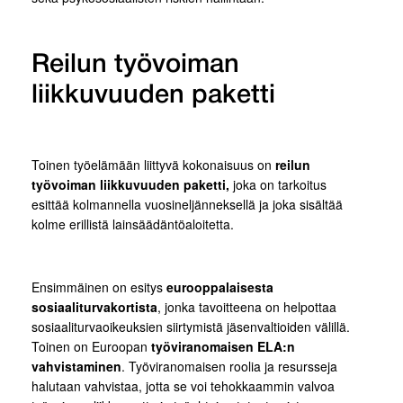
Reilun työvoiman
liikkuvuuden paketti
Toinen työelämään liittyvä kokonaisuus on
reilun
työvoiman liikkuvuuden paketti,
joka on tarkoitus
esittää kolmannella vuosineljänneksellä ja joka sisältää
kolme erillistä lainsäädäntöaloitetta.
Ensimmäinen on esitys
eurooppalaisesta
sosiaaliturvakortista
, jonka tavoitteena on helpottaa
sosiaaliturvaoikeuksien siirtymistä jäsenvaltioiden välillä.
Toinen on Euroopan
työviranomaisen ELA:n
vahvistaminen
. Työviranomaisen roolia ja resursseja
halutaan vahvistaa, jotta se voi tehokkaammin valvoa