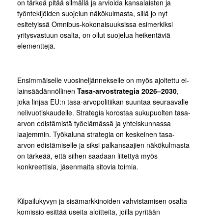
on tärkeä pitää silmällä ja arvioida kansalaisten ja
työntekijöiden suojelun näkökulmasta, sillä jo nyt
esitetyissä Omnibus-kokonaisuuksissa esimerkiksi
yritysvastuun osalta, on ollut suojelua heikentäviä
elementtejä.
Ensimmäiselle vuosineljännekselle on myös ajoitettu ei-
lainsäädännöllinen
Tasa-arvostrategia 2026–2030
,
joka linjaa EU:n tasa-arvopolitiikan suuntaa seuraavalle
nelivuotiskaudelle. Strategia korostaa sukupuolten tasa-
arvon edistämistä työelämässä ja yhteiskunnassa
laajemmin. Työkaluna strategia on keskeinen tasa-
arvon edistämiselle ja siksi palkansaajien näkökulmasta
on tärkeää, että siihen saadaan liitettyä myös
konkreettisia, jäsenmaita sitovia toimia.
Kilpailukyvyn ja sisämarkkinoiden vahvistamisen osalta
komissio esittää useita aloitteita, joilla pyritään