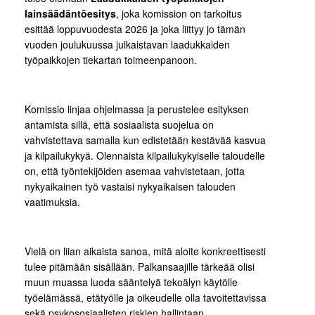
lainsäädäntöesitys
, joka komission on tarkoitus
esittää loppuvuodesta 2026 ja joka liittyy jo tämän
vuoden joulukuussa julkaistavan laadukkaiden
työpaikkojen tiekartan toimeenpanoon.
Komissio linjaa ohjelmassa ja perustelee esityksen
antamista sillä, että sosiaalista suojelua on
vahvistettava samalla kun edistetään kestävää kasvua
ja kilpailukykyä. Olennaista kilpailukykyiselle taloudelle
on, että työntekijöiden asemaa vahvistetaan, jotta
nykyaikainen työ vastaisi nykyaikaisen talouden
vaatimuksia.
Vielä on liian aikaista sanoa, mitä aloite konkreettisesti
tulee pitämään sisällään. Palkansaajille tärkeää olisi
muun muassa luoda sääntelyä tekoälyn käytölle
työelämässä, etätyölle ja oikeudelle olla tavoitettavissa
sekä psykososiaalisten riskien hallintaan.