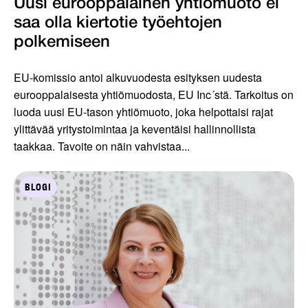
Uusi eurooppalainen yhtiömuoto ei
saa olla kiertotie työ­ehtojen
polkemiseen
EU-komissio antoi alkuvuodesta esityksen uudesta
eurooppalaisesta yhtiömuodosta, EU Inc´stä. Tarkoitus on
luoda uusi EU-tason yhtiömuoto, joka helpottaisi rajat
ylittävää yritystoimintaa ja keventäisi hallinnollista
taakkaa. Tavoite on näin vahvistaa...
BLOGI