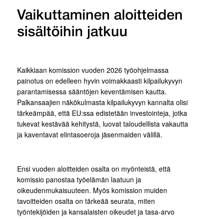
Vaikuttaminen aloitteiden
sisältöihin jatkuu
Kaikkiaan komission vuoden 2026 työohjelmassa
painotus on edelleen hyvin voimakkaasti kilpailukyvyn
parantamisessa sääntöjen keventämisen kautta.
Palkansaajien näkökulmasta kilpailukyvyn kannalta olisi
tärkeämpää, että EU:ssa edistetään investointeja, jotka
tukevat kestävää kehitystä, luovat taloudellista vakautta
ja kaventavat elintasoeroja jäsenmaiden välillä.
Ensi vuoden aloitteiden osalta on myönteistä, että
komissio panostaa työelämän laatuun ja
oikeudenmukaisuuteen. Myös komission muiden
tavoitteiden osalta on tärkeää seurata, miten
työntekijöiden ja kansalaisten oikeudet ja tasa-arvo