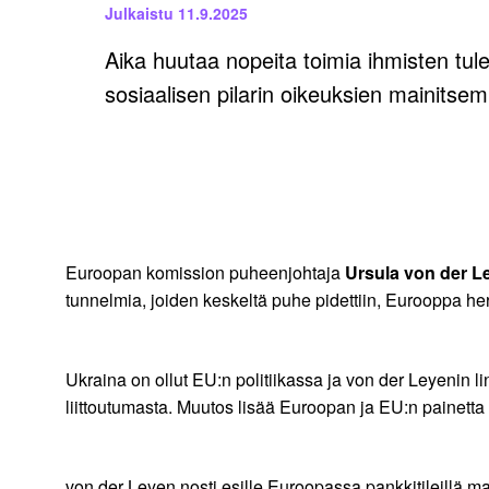
Julkaistu
11.9.2025
Aika huutaa nopeita toimia ihmisten tu
sosiaalisen pilarin oikeuksien mainitsemi
Euroopan komission puheenjohtaja
Ursula von der L
tunnelmia, joiden keskeltä puhe pidettiin, Eurooppa h
Ukraina on ollut EU:n politiikassa ja von der Leyenin l
liittoutumasta. Muutos lisää Euroopan ja EU:n painetta
von der Leyen nosti esille Euroopassa pankkitileill