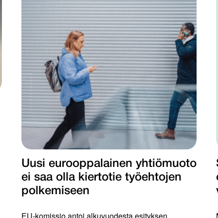
Uusi eurooppalainen yhtiömuoto
ei saa olla kiertotie työ­ehtojen
polkemiseen
EU-komissio antoi alkuvuodesta esityksen