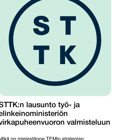
STTK:n lausunto työ- ja
elinkeinoministeriön
virkapuheenvuoron valmisteluun
Mikä on mielestänne TEMin strategian