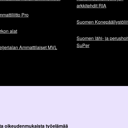
arkkitehdit RIA
mattiliitto Pro
Suomen Konepäällystöliit
rkon alat
Suomen lähi- ja perushoita
SuPer
ijerialan Ammattilaiset MVL
ta oikeudenmukaista työelämää