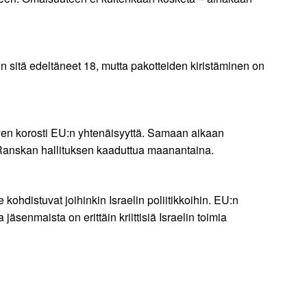
in sitä edeltäneet 18, mutta pakotteiden kiristäminen on
yen korosti EU:n yhtenäisyyttä. Samaan aikaan
 Ranskan hallituksen kaaduttua maanantaina.
kohdistuvat joihinkin Israelin poliitikkoihin. EU:n
senmaista on erittäin kriittisiä Israelin toimia