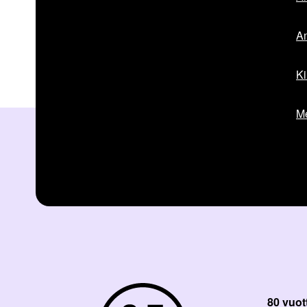
Am
Ki
Me
80 vuot