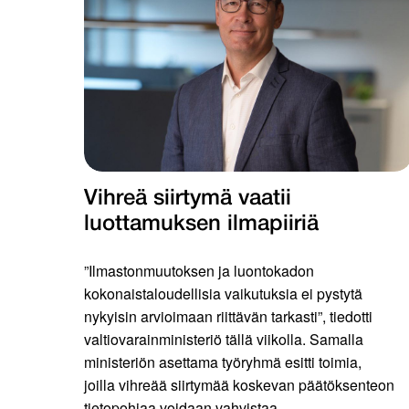
Vihreä siirtymä vaatii
luottamuksen ilmapiiriä
”Ilmastonmuutoksen ja luontokadon
kokonaistaloudellisia vaikutuksia ei pystytä
nykyisin arvioimaan riittävän tarkasti”, tiedotti
valtiovarainministeriö tällä viikolla. Samalla
ministeriön asettama työryhmä esitti toimia,
joilla vihreää siirtymää koskevan päätöksenteon
tietopohjaa voidaan vahvistaa. ...