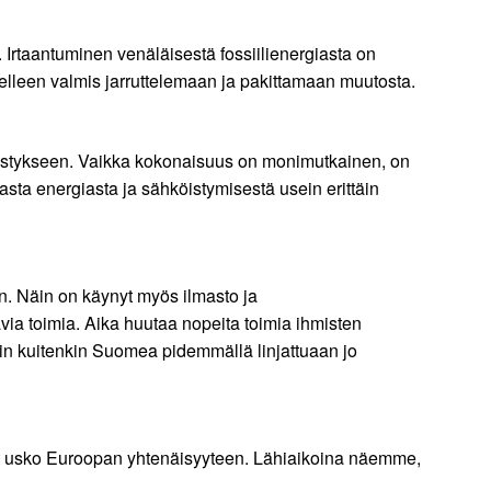
 Irtaantuminen venäläisestä fossiilienergiasta on
edelleen valmis jarruttelemaan ja pakittamaan muutosta.
estykseen. Vaikka kokonaisuus on monimutkainen, on
sta energiasta ja sähköistymisestä usein erittäin
aan. Näin on käynyt myös ilmasto ja
via toimia. Aika huutaa nopeita toimia ihmisten
kin kuitenkin Suomea pidemmällä linjattuaan jo
at usko Euroopan yhtenäisyyteen. Lähiaikoina näemme,