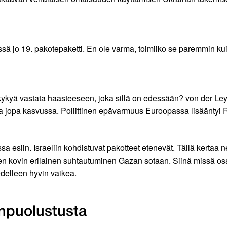
sessä jo 19. pakotepaketti. En ole varma, toimiiko se paremmin ku
 kykyä vastata haasteeseen, joka sillä on edessään? von der Le
ja jopa kasvussa. Poliittinen epävarmuus Euroopassa lisääntyi
siin. Israeliin kohdistuvat pakotteet etenevät. Tällä kertaa ne 
n kovin erilainen suhtautuminen Gazan sotaan. Siinä missä osa jä
edelleen hyvin vaikea.
npuolustusta