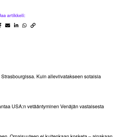
Jaa artikkeli:
 Strasbourgissa. Kuin alleviivatakseen sotaisia
lle antaa USA:n vetääntyminen Venäjän vastaisesta
seen. Omaisuuteen ei kuitenkaan kosketa – ainakaan