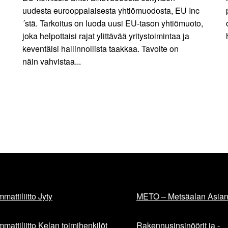
uudesta eurooppalaisesta yhtiömuodosta, EU Inc
´stä. Tarkoitus on luoda uusi EU-tason yhtiömuoto,
joka helpottaisi rajat ylittävää yritystoimintaa ja
keventäisi hallinnollista taakkaa. Tavoite on
näin vahvistaa...
mattiliitto Jyty
METO – Metsäalan Asiant
mattiliitto Kelan toimihenkilöt
Rakennusinsinöörit ja -