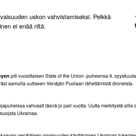
levaisuuden uskon vahvistamiseksi. Pelkkä
nen ei enää riitä.
eyen
piti vuosittaisen State of the Union -puheensa 9. syyskuuta
eräsi aamulla uutiseen Venäjän Puolaan lähettämistä droneista.
injapuheissa vahvasti läsnä jo pari vuotta. Uutta merkitystä si
 suojata Ukrainaa.
ä makaavan venäläisen omaisuuden käyttämisen Ukrainan tukemi