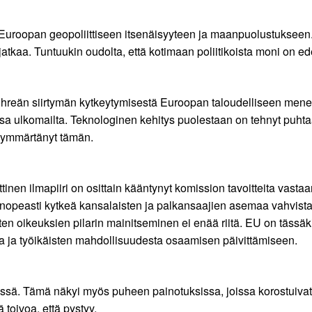
en Euroopan geopoliittiseen itsenäisyyteen ja maanpuolustukseen.
atkaa. Tuntuukin oudolta, että kotimaan poliitikoista moni on 
ihreän siirtymän kytkeytymisestä Euroopan taloudelliseen men
nsa ulkomailta. Teknologinen kehitys puolestaan on tehnyt puhtaa
o ymmärtänyt tämän.
tinen ilmapiiri on osittain kääntynyt komission tavoitteita vast
 nopeasti kytkeä kansalaisten ja palkansaajien asemaa vahvista
en oikeuksien pilarin mainitseminen ei enää riitä. EU on tässä
a ja työikäisten mahdollisuudesta osaamisen päivittämiseen.
dessä. Tämä näkyi myös puheen painotuksissa, joissa korostuiv
oivoa, että pystyy.