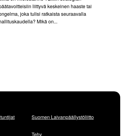
päätavoitteisiin liittyvä keskeinen haaste tai
ongelma, joka tulisi ratkaista seuraavalla
hallituskaudella? Mikä on...
untijat
Suomen Laivanpäällystöliitto
Tehy