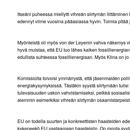
Itseäni puheessa miellytti vihreän siirtymän liittämin
edennyt viime vuosina pääasiassa hyvin. Toimia pitää j
Myönteistä oli myös von der Leyenin vahva näkemys v
hyvä muistaa, että EU tuo lähes kaiken fossiilienergia
edullista suhteessa fossiilienergiaan. Myös Kiina on j
Komissiolta toivoisi ymmärrystä, että jäsenmaiden poliit
energiakysymyksissä. Tästäkin syystä siirtymään tulisi
tulevaisuuden uskon vahvistamiseksi, pelkkä sosiaalist
aiemmin esimerkiksi vihreän siirtymän osaamistarpeist
EU on todella suurten ja konkreettisten haasteiden e
kykeneekö EU vastaamaan haasteisiin. On monta syytä t