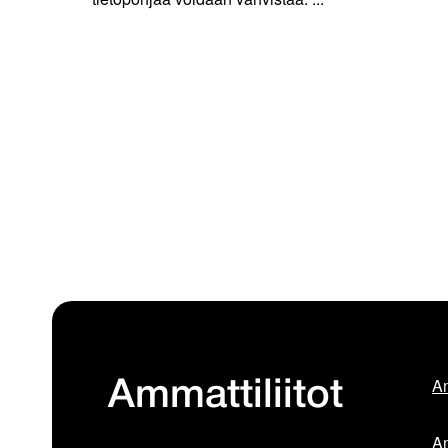
Am
Ammattiliitot
Am