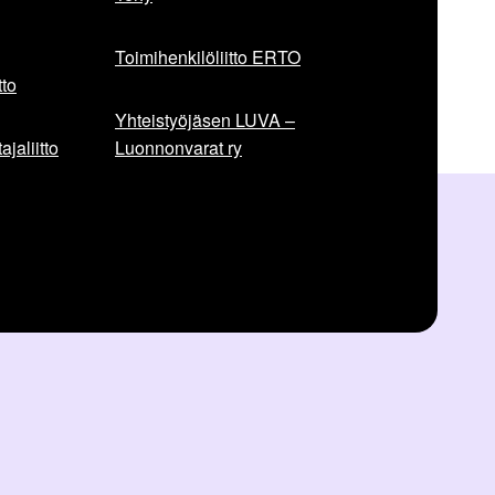
Toimihenkilöliitto ERTO
to
Yhteistyöjäsen LUVA –
jaliitto
Luonnonvarat ry