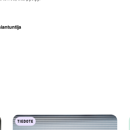
siantuntija
TIEDOTE