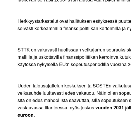
Herkkyystarkastelut ovat hallituksen esityksessä puutte
selvästi korkeammilla finanssipolitiikan kertoimilla j
STTK on vakavasti huolissaan velkajarrun seurauksist
mallilla ja uskottavilla finanssipolitiikan kerroinvaikutuk
käytössä nykyisellä EU:n sopeutusperiodilla vuosin
Uuden talousajattelun keskuksen ja SOSTEn vaikutusar
velkasuhde luultavasti edes vakaudu. Näin ollen sopeutu
sitä on edes mahdollista saavuttaa, sillä sopeutuksen 
vastaavassa tilanteessa myös joskus
vuoden 2031 jä
euroon
.