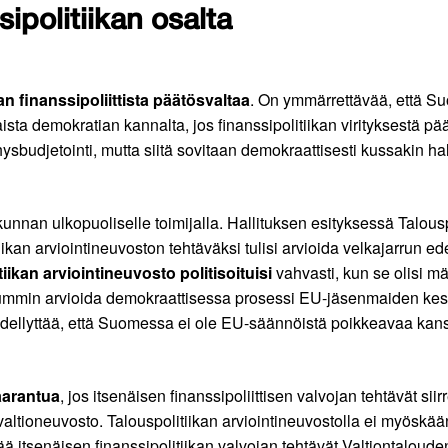
ipolitiikan osalta
 finanssipoliittista päätösvaltaa
. On ymmärrettävää, että Su
sta demokratian kannalta, jos finanssipolitiikan virityksestä pä
hysbudjetointi, mutta siitä sovitaan demokraattisesti kussakin ha
skunnan ulkopuoliselle toimijalla. Hallituksen esityksessä Talousp
ikan arviointineuvoston tehtäväksi tulisi arvioida velkajarrun edel
iikan arviointineuvosto politisoituisi
vahvasti, kun se olisi m
ummin arvioida demokraattisessa prosessi EU-jäsenmaiden keske
 edellyttää, että Suomessa ei ole EU-säännöistä poikkeavaa kansa
aarantua
, jos itsenäisen finanssipoliittisen valvojan tehtävät sii
ä valtioneuvosto. Talouspolitiikan arviointineuvostolla ei myöskä
tää itsenäisen finanssipolitiikan valvojan tehtävät Valtiontaloude