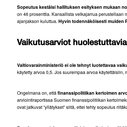
Sopeutus kestäisi hallituksen esityksen mukaan no
on 46 prosenttia. Kansallista velkajarrua perustellaa
ajanjakson kuluttua.
Hyvin todennäköisesti muiden P
Vaikutusarviot huolestuttavia
Valtiovarainministeriö ei ole tehnyt luotettavaa vai
käytetty arvoa 0,5. Jos suurempaa arvoa käytettäisiin
Ongelmana on, että
finanssipolitiikan kertoimen ar
arviointiraportissa Suomen finanssipolitiikan kertoime
ovat jatkuvat ”yllätykset” siitä, ettei tehty sopeutus rii