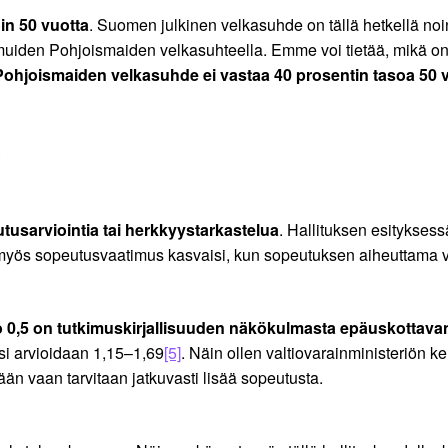
in 50 vuotta
. Suomen julkinen velkasuhde on tällä hetkellä noi
n muiden Pohjoismaiden velkasuhteella. Emme voi tietää, mikä 
ohjoismaiden velkasuhde ei vastaa 40 prosentin tasoa 50 
kutusarviointia tai herkkyystarkastelua
. Hallituksen esityksess
, myös sopeutusvaatimus kasvaisi, kun sopeutuksen aiheuttama v
vo 0,5 on tutkimuskirjallisuuden näkökulmasta epäuskottava
ksi arvioidaan 1,15–1,69
[5]
. Näin ollen valtiovarainministeriön
täkään vaan tarvitaan jatkuvasti lisää sopeutusta.