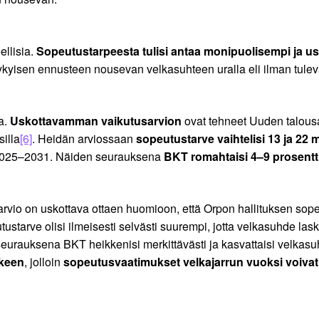
ellisia.
Sopeutustarpeesta tulisi antaa monipuolisempi ja u
a nykyisen ennusteen nousevan velkasuhteen uralla eli ilman tul
a.
Uskottavamman vaikutusarvion
ovat tehneet Uuden talous
silla
[6]
. Heidän arviossaan
sopeutustarve vaihtelisi 13 ja 22 m
a 2025–2031. Näiden seurauksena
BKT romahtaisi 4–9 prosentt
vio on uskottava ottaen huomioon, että Orpon hallituksen sope
starve olisi ilmeisesti selvästi suurempi, jotta velkasuhde lask
seurauksena BKT heikkenisi merkittävästi ja kasvattaisi velkas
lkeen
, jolloin
sopeutusvaatimukset velkajarrun vuoksi voivat n