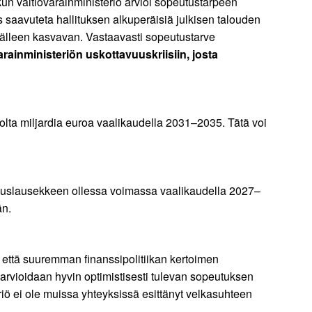
un valtiovarainministeriö arvioi sopeutustarpeen
saavuteta hallituksen alkuperäisiä julkisen talouden
jälleen kasvavan. Vastaavasti sopeutustarve
varainministeriön uskottavuuskriisiin, josta
uolta miljardia euroa vaalikaudella 2031–2035. Tätä voi
kkeuslausekkeen ollessa voimassa vaalikaudella 2027–
än.
 että suuremman finanssipolitiikan kertoimen
arvioidaan hyvin optimistisesti tulevan sopeutuksen
riö ei ole muissa yhteyksissä esittänyt velkasuhteen