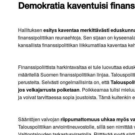
Demokratia kaventuisi finanss
Hallituksen
esitys kaventaa merkittävästi eduskunnan
finanssipolitiikan reunaehtoja. Sen sijaan on kyseenalai
kansallista finanssipolitiikan liikkumatilaa kaventaa ke
Finanssipoliittista harkintavaltaa ei tule luovuttaa edu
määritellä Suomen finanssipolitiikan linjaa. Talouspoliti
perusteita. Selvästi ongelmallisinta on, että
Talouspolit
jos velkajarrusta poiketaan
. Poikkeamaa tulisi mielu
ja voivat tarvittaessa sopia joustoista. Tämä kuitenkin
Sääntöjen valvojan
riippumattomuus uhkaa myös v
Talouspolitiikan arviointineuvostolle, sillä sen nimittä
Valtiontalouden tarkastusvirastolla. Riittävää syytä siir