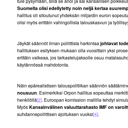
tule pysymään, sillä se anoi ja sai kansallisen poikkeu
Suomelta olisi edellytetty noin neljä kertaa suure
hallitus oli sitoutunut yhdeksän miljardin euron sopeutuk
olisi myös erittäin vahingollista talouskasvun ja työllis
Jäykät säännöt ilman poliittista harkintaa
johtavat tode
hallituksen esityksen mukaan olla vuosittain yksi pro
erittäin vaikeaa, jos tarkastelujaksolle osuu matalasu
käytännössä mahdotonta.
Näin epärealistisen talouspolitiikan säännön säätäminen
nousuun
. Esimerkiksi Orpon hallitus sopeuttaa merkit
henkilöllä
[2]
. Euroopan komission mallilla tehdyt simulaa
Myös
Kansainvälinen valuuttarahasto IMF on varoit
suhdannepoliittisen ajoituksen vuoksi
[4]
.