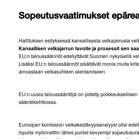
Sopeutusvaatimukset epäreali
Hallituksen esityksessä kansallisesta velkajarrusta vel
Kansallisen velkajarrun tavoite ja prosessit sen s
EU:n taloussäännöt edellyttävät Suomen nykyisellä vel
Lisäksi EU:n taloussäännöt sisältävät monia muita krit
ainoastaan velkasuhteen alentamiseen.
EU:n uusia taloussääntöjä on pidetty poikkeuksellisen
sääntökehikossa.
Euroopan komission velkakestävyysanalyysi olisi edell
lopulta myönnettiin lähes puolet kevyempi sopeutusura 