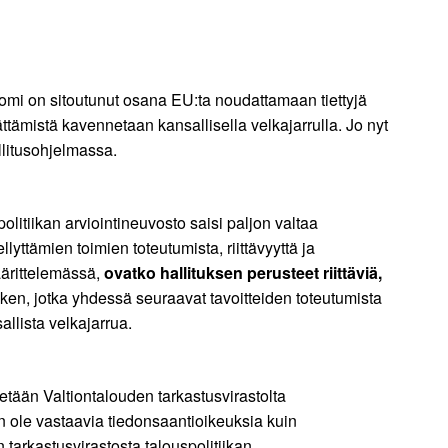
omi on sitoutunut osana EU:ta noudattamaan tiettyjä
ättämistä kavennetaan kansallisella velkajarrulla. Jo nyt
llitusohjelmassa.
olitiikan arviointineuvosto saisi paljon valtaa
lyttämien toimien toteutumista, riittävyyttä ja
äärittelemässä,
ovatko hallituksen perusteet riittäviä,
n, jotka yhdessä seuraavat tavoitteiden toteutumista
llista velkajarrua.
rretään Valtiontalouden tarkastusvirastolta
än ole vastaavia tiedonsaantioikeuksia kuin
n tarkastusvirastosta talouspolitiikan