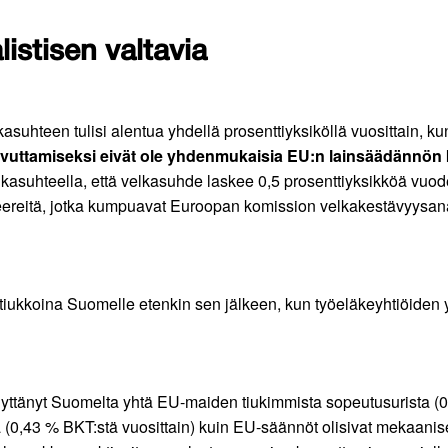
stisen valtavia
kasuhteen tulisi alentua yhdellä prosenttiyksiköllä vuosittain,
aavuttamiseksi eivät ole yhdenmukaisia EU:n lainsäädännön
kasuhteella, että velkasuhde laskee 0,5 prosenttiyksikköä vuo
eereitä, jotka kumpuavat Euroopan komission velkakestävyysanal
 tiukkoina Suomelle etenkin sen jälkeen, kun työeläkeyhtiöiden
yttänyt Suomelta yhtä EU-maiden tiukimmista sopeutusurista (0
(0,43 % BKT:stä vuosittain) kuin EU-säännöt olisivat mekaanise