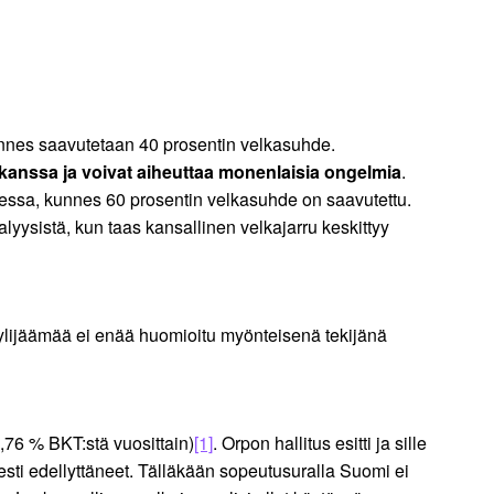
 kunnes saavutetaan 40 prosentin velkasuhde.
 kanssa ja voivat aiheuttaa monenlaisia ongelmia
.
dessa, kunnes 60 prosentin velkasuhde on saavutettu.
yysistä, kun taas kansallinen velkajarru keskittyy
 ylijäämää ei enää huomioitu myönteisenä tekijänä
,76 % BKT:stä vuosittain)
[1]
. Orpon hallitus esitti ja sille
sti edellyttäneet. Tälläkään sopeutusuralla Suomi ei