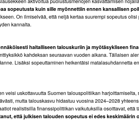
slausekkeen aktivoitua puolustusmenojen kasvattamisen nojalla. 
mpaa sopeutusta kuin sille myönnettiin ennen kansallisen po
seen. On ilmiselvää, että neljä kertaa suurempi sopeutus olisi pai
yyden kannalta.
nnäköisesti haitalliseen talouskuriin ja myötäsykliseen fina
senttiyksikkö kahdeksan seuraavan vuoden aikana. Tällaisen al
hdanne. Lisäksi sopeuttaminen heikentäisi matalasuhdannetta ent
 veisi uskottavuutta Suomen talouspolitiikan harjoittamiselta, 
tävästi, mutta talouskasvu hidastuu vuosina 2024–2028 yhteensä 
tiot realistisilla finanssipolitiikan vaikutuksilla osoittavat, e
tanut, että julkisen talouden sopeutus ei edes keskimäärin