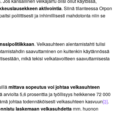
Jos kansallinen velkajarru olisi ollut käytössä,
ikkeuslausekkeen aktivointia
. Siinä tilanteessa Orpon
tsi poliittisesti ja inhimillisesti mahdotonta niin se
nssipolitiikkaan
. Velkasuhteen alentamistahti tulisi
entamistahdin saavuttaminen on kuitenkin käytännössä
isestään, mikä tekisi velkatavoitteen saavuttamisesta
sillä
mittava sopeutus voi johtaa velkasuhteen
arviolta 5,6 prosenttia ja työllisyys heikkenee 72 000
ttä tämä johtaa todennäköisesti velkasuhteen kasvuun
[3]
.
 onnistu laskemaan velkasuhdetta
mm. huonon