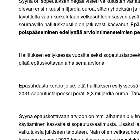
Syynä on sopeutuksen negatiivisten vaikutusten vähätte
olevan ensin kuusi miljardia euroa, sitten yhdeksän j
tavoitteita vaan korkeintaan velkasuhteen kasvun pys
seuraaville hallituskausille on jatkuvasti kasvanut.
Epär
poispääseminen edellyttää arviointimenetelmien per
Hallituksen esityksessä vuosittaiseksi sopeutustarpeeks
pitää epäuskottavan alhaisena arviona.
Epäsuhdasta kertoo jo se, että hallituksen esityksess
2031 sopeutustarpeeksi peräti 8,3 miljardia euroa. Täh
Syynä epäuskottavaan arvioon on mm. alhainen 0,5 fina
käyttäminen kasvattaisi sopeutusvaatimusta. Lisäksi l
vaikutuksia julkiseen talouteen. Näin ollen velkasuhde 
laskevan selvästi 2030-luvun alussa vaan pikemminki