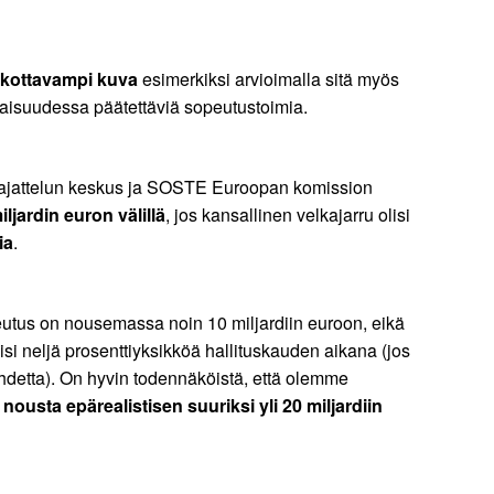
skottavampi kuva
esimerkiksi arvioimalla sitä myös
evaisuudessa päätettäviä sopeutustoimia.
ajattelun keskus ja SOSTE Euroopan komission
iljardin euron välillä
, jos kansallinen velkajarru olisi
ia
.
utus on nousemassa noin 10 miljardiin euroon, eikä
isi neljä prosenttiyksikköä hallituskauden aikana (jos
uhdetta). On hyvin todennäköistä, että olemme
ousta epärealistisen suuriksi yli 20 miljardiin