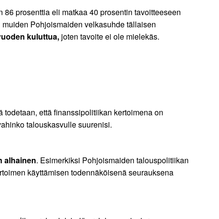
n 86 prosenttia eli matkaa 40 prosentin tavoitteeseen
on muiden Pohjoismaiden velkasuhde tällaisen
vuoden kuluttua,
joten tavoite ei ole mielekäs.
ä todetaan, että finanssipolitiikan kertoimena on
ahinko talouskasvulle suurenisi.
n alhainen
. Esimerkiksi Pohjoismaiden talouspolitiikan
 kertoimen käyttämisen todennäköisenä seurauksena