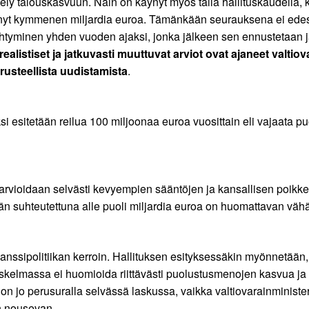
ly talouskasvuun. Näin on käynyt myös tällä hallituskaudella, k
a nyt kymmenen miljardia euroa. Tämänkään seurauksena ei edes 
ähtyminen yhden vuoden ajaksi, jonka jälkeen sen ennustetaan 
ealistiset ja jatkuvasti muuttuvat arviot ovat ajaneet valtio
usteellista uudistamista
.
i esitetään reilua 100 miljoonaa euroa vuosittain eli vajaata p
ä arvioidaan selvästi kevyempien sääntöjen ja kansallisen poi
än suhteutettuna alle puoli miljardia euroa on huomattavan väh
nssipolitiikan kerroin. Hallituksen esityksessäkin myönnetään,
askelmassa ei huomioida riittävästi puolustusmenojen kasvua ja 
on jo perusuralla selvässä laskussa, vaikka valtiovarainministe
n nousevan.