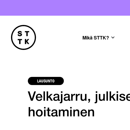
Mikä STTK?
LAUSUNTO
Velkajarru, julki
hoitaminen