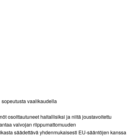
on sopeutusta vaalikaudella
öt osoittautuneet haitallisiksi ja niitä joustavoitettu
aarantaa valvojan riippumattomuuden
litiikasta säädettävä yhdenmukaisesti EU-sääntöjen kanssa