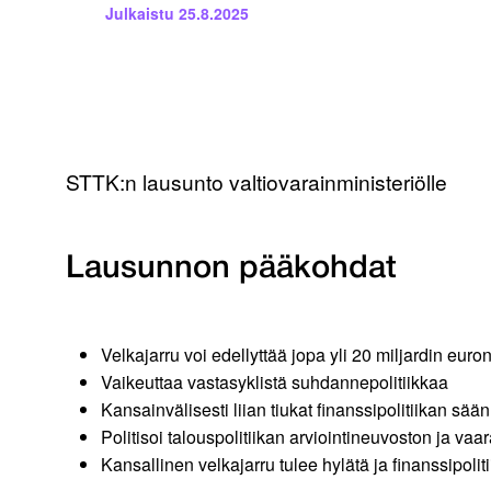
Julkaistu
25.8.2025
STTK:n lausunto valtiovarainministeriölle
Lausunnon pääkohdat
Velkajarru voi edellyttää jopa yli 20 miljardin eur
Vaikeuttaa vastasyklistä suhdannepolitiikkaa
Kansainvälisesti liian tiukat finanssipolitiikan säänn
Politisoi talouspolitiikan arviointineuvoston ja v
Kansallinen velkajarru tulee hylätä ja finanssipo