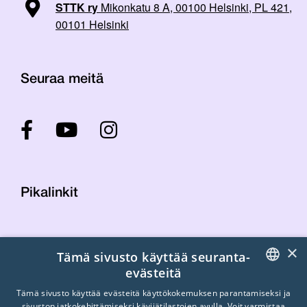
STTK ry
Mikonkatu 8 A, 00100 Helsinki, PL 421,
00101 Helsinki
Seuraa meitä
Pikalinkit
Yhteystiedot
×
Tämä sivusto käyttää seuranta-
Laskutustiedot
evästeitä
STTK:n kuvapankki
FINNISH
Tietosuojaseloste
Tämä sivusto käyttää evästeitä käyttökokemuksen parantamiseksi ja
sivuston jatkokehittämiseksi kävijätilastojen avulla. Voit varmistaa