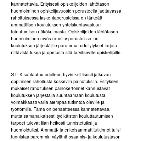
kannatettavia. Erityisesti opiskelijoiden lähtötason
huomioiminen opiskelijavuosien perusteella jaettavassa
rahoituksessa laskentaperusteissa on tärkeää
ammatillisen koulutuksen yhteiskuntavastuun
toteutumisen näkökulmasta. Opiskelijoiden lähtötason
huomioiminen myös rahoitusperusteissa luo
koulutuksen järjestäjille paremmat edellytykset tarjota
riittävistä tukea ja opetusta sitä tarvitseville opiskelijoille.
STTK suhtautuu edelleen hyvin kriittisesti jatkuvan
oppimisen rahoitusta koskeviin painotuksiin. Esityksen
mukaiset rahoituksen painokertoimet kannustavat
koulutuksen järjestäjiä suuntaamaan koulutusta
voimakkaasti vailla aiempaa tutkintoa oleville ja
työttömille. Tämä on periaatteessa kannatettavaa,
mutta samanaikaisesti työikäisten kouluttautumisen
tarpeet tulevat liian heikosti tunnistetuiksi ja
huomioiduiksi. Ammatti- ja erikoisammattitutkinnot tulisi
tunnistaa paremmin väylänä osaamis- ja koulutustason