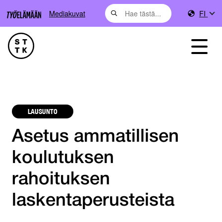
Mediakuvat
FI
LAUSUNTO
Asetus ammatillisen
koulutuksen
rahoituksen
laskentaperusteista