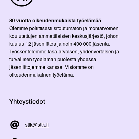
80 vuotta oikeudenmukaista työelämää
Olemme poliittisesti sitoutumaton ja moniarvoinen
koulutettujen ammattilaisten keskusjärjestö, johon
kuuluu 12 jäsenliittoa ja noin 400 000 jäsentä.
Työskentelemme tasa-arvoisen, yhdenvertaisen ja
turvallisen työelämän puolesta yhdessä
jäsenliittojemme kanssa. Visiomme on
oikeudenmukainen työelämä.
Yhteystiedot
sttk@sttk.fi