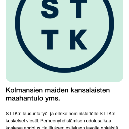
Kolmansien maiden kansalaisten
maahantulo yms.
STTK:n lausunto työ- ja elinkeinoministeriölle STTK:n
keskeiset viestit: Perheenyhdistämisen odotusaikaa
koskeva ehdotus Hallituksen esityksen tavoite ehkäistä