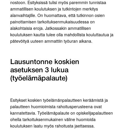
nostoon. Esityksissä tulisi myös paremmin tunnistaa
ammatillisen koulutuksen ja tutkintojen merkitys
alanvaihtajille. On huomattava, että tutkinnon osien
painottamisen tarkoituksenmukaisuudessa on
alakohtaisia eroja. Jatkossakin ammatillisen
koulutuksen kautta tulee olla mahdollista kouluttautua ja
pätevöityä uuteen ammattiin työuran aikana.
Lausuntonne koskien
asetuksen 3 lukua
(työelämäpalaute)
Esitykset koskien työelämänpalautteen keräämistä ja
palautteen huomioimista rahoitusperusteena ovat
kannatettavia. Työelämäpalaute on opiskelijapalautteen
ohella tarkoituksenmukainen väline huomioida
koulutuksen laatu myös rahoitusta jaettaessa.