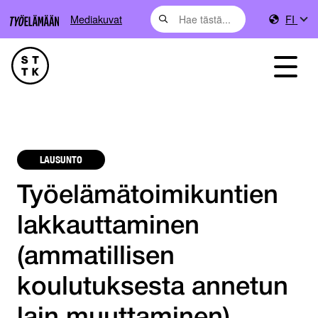
Mediakuvat
FI
LAUSUNTO
Työelämätoimikuntien
lakkauttaminen
(ammatillisen
koulutuksesta annetun