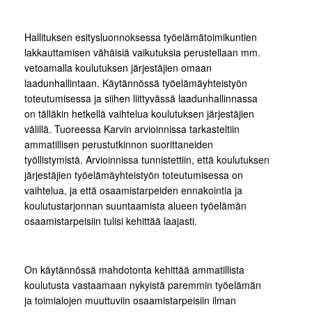
Hallituksen esitysluonnoksessa työelämätoimikuntien
lakkauttamisen vähäisiä vaikutuksia perustellaan mm.
vetoamalla koulutuksen järjestäjien omaan
laadunhallintaan. Käytännössä työelämäyhteistyön
toteutumisessa ja siihen liittyvässä laadunhallinnassa
on tälläkin hetkellä vaihtelua koulutuksen järjestäjien
välillä. Tuoreessa Karvin arvioinnissa tarkasteltiin
ammatillisen perustutkinnon suorittaneiden
työllistymistä. Arvioinnissa tunnistettiin, että koulutuksen
järjestäjien työelämäyhteistyön toteutumisessa on
vaihtelua, ja että osaamistarpeiden ennakointia ja
koulutustarjonnan suuntaamista alueen työelämän
osaamistarpeisiin tulisi kehittää laajasti.
On käytännössä mahdotonta kehittää ammatillista
koulutusta vastaamaan nykyistä paremmin työelämän
ja toimialojen muuttuviin osaamistarpeisiin ilman