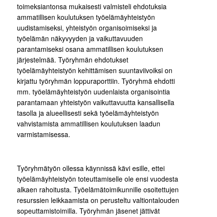
toimeksiantonsa mukaisesti valmisteli ehdotuksia
ammatillisen koulutuksen työelämäyhteistyön
uudistamiseksi, yhteistyön organisoimiseksi ja
työelämän näkyvyyden ja vaikuttavuuden
parantamiseksi osana ammatillisen koulutuksen
järjestelmää. Työryhmän ehdotukset
työelämäyhteistyön kehittämisen suuntaviivoiksi on
kirjattu työryhmän loppuraporttiin. Työryhmä ehdotti
mm. työelämäyhteistyön uudenlaista organisointia
parantamaan yhteistyön vaikuttavuutta kansallisella
tasolla ja alueellisesti sekä työelämäyhteistyön
vahvistamista ammatillisen koulutuksen laadun
varmistamisessa.
Työryhmätyön ollessa käynnissä kävi esille, ettei
työelämäyhteistyön toteuttamiselle ole ensi vuodesta
alkaen rahoitusta. Työelämätoimikunnille osoitettujen
resurssien leikkaamista on perusteltu valtiontalouden
sopeuttamistoimilla. Työryhmän jäsenet jättivät