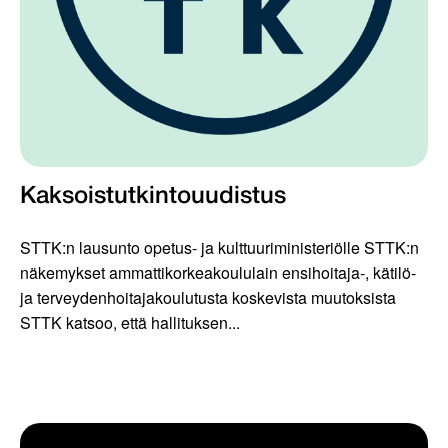
Kaksoistutkintouudistus
STTK:n lausunto opetus- ja kulttuuriministeriölle STTK:n
näkemykset ammattikorkeakoululain ensihoitaja-, kätilö-
ja terveydenhoitajakoulutusta koskevista muutoksista
STTK katsoo, että hallituksen...