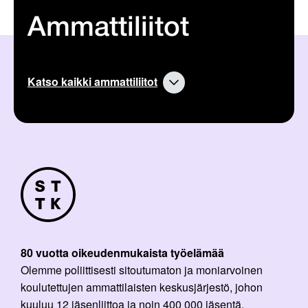
Ammattiliitot
Katso kaikki ammattiliitot
80 vuotta oikeudenmukaista työelämää
Olemme poliittisesti sitoutumaton ja moniarvoinen
koulutettujen ammattilaisten keskusjärjestö, johon
kuuluu 12 jäsenliittoa ja noin 400 000 jäsentä.