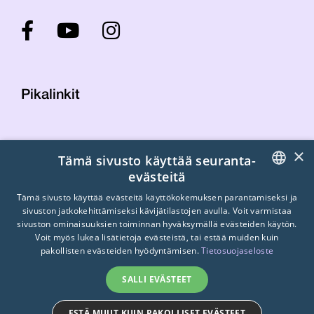
Pikalinkit
Yhteystiedot
×
Tämä sivusto käyttää seuranta-
Laskutustiedot
evästeitä
STTK:n kuvapankki
FINNISH
Tietosuojaseloste
Tämä sivusto käyttää evästeitä käyttökokemuksen parantamiseksi ja
sivuston jatkokehittämiseksi kävijätilastojen avulla. Voit varmistaa
Turvallisemman tilan periaatteet
ENGLISH
sivuston ominaisuuksien toiminnan hyväksymällä evästeiden käytön.
Voit myös lukea lisätietoja evästeistä, tai estää muiden kuin
SWEDISH
pakollisten evästeiden hyödyntämisen.
Tietosuojaseloste
SALLI EVÄSTEET
ESTÄ MUUT KUIN PAKOLLISET EVÄSTEET