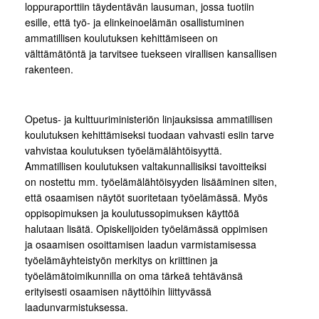
loppuraporttiin täydentävän lausuman, jossa tuotiin
esille, että työ- ja elinkeinoelämän osallistuminen
ammatillisen koulutuksen kehittämiseen on
välttämätöntä ja tarvitsee tuekseen virallisen kansallisen
rakenteen.
Opetus- ja kulttuuriministeriön linjauksissa ammatillisen
koulutuksen kehittämiseksi tuodaan vahvasti esiin tarve
vahvistaa koulutuksen työelämälähtöisyyttä.
Ammatillisen koulutuksen valtakunnallisiksi tavoitteiksi
on nostettu mm. työelämälähtöisyyden lisääminen siten,
että osaamisen näytöt suoritetaan työelämässä. Myös
oppisopimuksen ja koulutussopimuksen käyttöä
halutaan lisätä. Opiskelijoiden työelämässä oppimisen
ja osaamisen osoittamisen laadun varmistamisessa
työelämäyhteistyön merkitys on kriittinen ja
työelämätoimikunnilla on oma tärkeä tehtävänsä
erityisesti osaamisen näyttöihin liittyvässä
laadunvarmistuksessa.