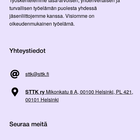
Työskentelemme tasa-arvoisen, yhdenvertaisen ja
turvallisen työelämän puolesta yhdessä
jäsenliittojemme kanssa. Visiomme on
oikeudenmukainen työelämä.
Yhteystiedot
sttk@sttk.fi
STTK ry
Mikonkatu 8 A, 00100 Helsinki, PL 421,
00101 Helsinki
Seuraa meitä