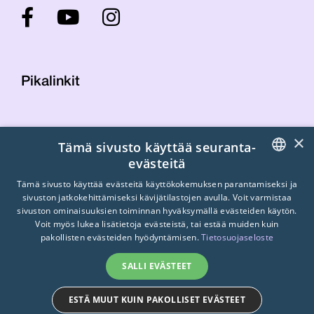
Pikalinkit
Yhteystiedot
×
Tämä sivusto käyttää seuranta-
Laskutustiedot
evästeitä
STTK:n kuvapankki
FINNISH
Tietosuojaseloste
Tämä sivusto käyttää evästeitä käyttökokemuksen parantamiseksi ja
sivuston jatkokehittämiseksi kävijätilastojen avulla. Voit varmistaa
Turvallisemman tilan periaatteet
ENGLISH
sivuston ominaisuuksien toiminnan hyväksymällä evästeiden käytön.
Voit myös lukea lisätietoja evästeistä, tai estää muiden kuin
SWEDISH
pakollisten evästeiden hyödyntämisen.
Tietosuojaseloste
SALLI EVÄSTEET
ESTÄ MUUT KUIN PAKOLLISET EVÄSTEET
© 2026
STTK.
Made with ❤ by
Avoin.Systems