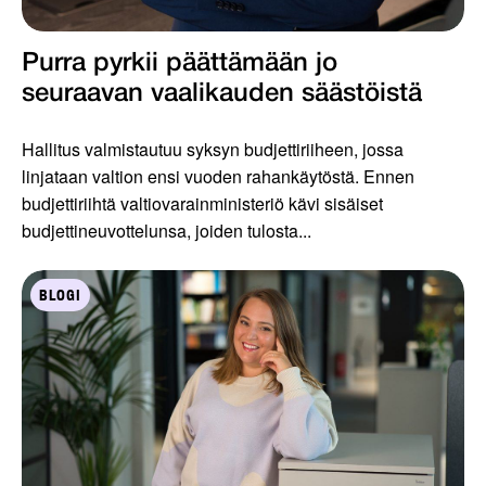
Purra pyrkii päättämään jo
seuraavan vaalikauden säästöistä
Hallitus valmistautuu syksyn budjettiriiheen, jossa
linjataan valtion ensi vuoden rahankäytöstä. Ennen
budjettiriihtä valtiovarainministeriö kävi sisäiset
budjettineuvottelunsa, joiden tulosta...
BLOGI