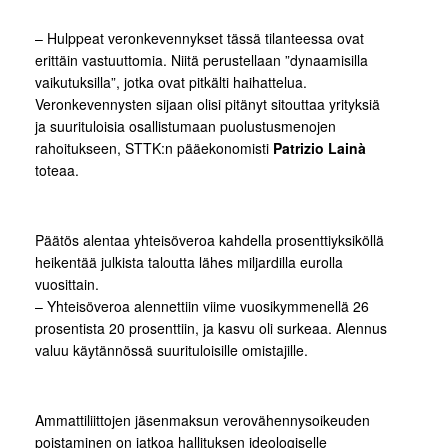
– Hulppeat veronkevennykset tässä tilanteessa ovat
erittäin vastuuttomia. Niitä perustellaan ”dynaamisilla
vaikutuksilla”, jotka ovat pitkälti haihattelua.
Veronkevennysten sijaan olisi pitänyt sitouttaa yrityksiä
ja suurituloisia osallistumaan puolustusmenojen
rahoitukseen, STTK:n pääekonomisti
Patrizio Lainà
toteaa.
Päätös alentaa yhteisöveroa kahdella prosenttiyksiköllä
heikentää julkista taloutta lähes miljardilla eurolla
vuosittain.
– Yhteisöveroa alennettiin viime vuosikymmenellä 26
prosentista 20 prosenttiin, ja kasvu oli surkeaa. Alennus
valuu käytännössä suurituloisille omistajille.
Ammattiliittojen jäsenmaksun verovähennysoikeuden
poistaminen on jatkoa hallituksen ideologiselle