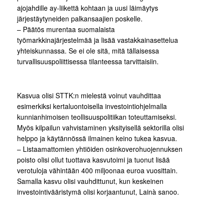
ajojahdille ay-liikettä kohtaan ja uusi läimäytys
järjestäytyneiden palkansaajien poskelle.
– Päätös murentaa suomalaista
työmarkkinajärjestelmää ja lisää vastakkainasettelua
yhteiskunnassa. Se ei ole sitä, mitä tällaisessa
turvallisuuspoliittisessa tilanteessa tarvittaisiin.
Kasvua olisi STTK:n mielestä voinut vauhdittaa
esimerkiksi kertaluontoisella investointiohjelmalla
kunnianhimoisen teollisuuspolitiikan toteuttamiseksi.
Myös kilpailun vahvistaminen yksityisellä sektorilla olisi
helppo ja käytännössä ilmainen keino tukea kasvua.
– Listaamattomien yhtiöiden osinkoverohuojennuksen
poisto olisi ollut tuottava kasvutoimi ja tuonut lisää
verotuloja vähintään 400 miljoonaa euroa vuosittain.
Samalla kasvu olisi vauhdittunut, kun keskeinen
investointivääristymä olisi korjaantunut, Lainà sanoo.