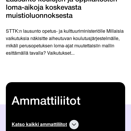
loma-aikoja koskevasta
muistioluonnoksesta
STTK:n lausunto opetus- ja kulttuuriministeriölle Millaisia
vaikutuksia näkisitte aiheutuvan koulutusjärjestelmälle,
mikäli perusopetuksen loma-ajat muutettaisiin mallin
esittämällä tavalla? Vaikutukset...
Ammattiliitot
Katso kaikki ammattiliitot