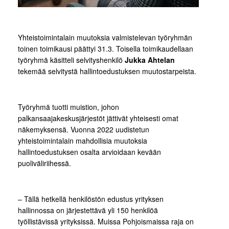
Yhteistoimintalain muutoksia valmistelevan työryhmän
toinen toimikausi päättyi 31.3. Toisella toimikaudellaan
työryhmä käsitteli selvityshenkilö
Jukka Ahtelan
tekemää selvitystä hallintoedustuksen muutostarpeista.
Työryhmä tuotti muistion, johon
palkansaajakeskusjärjestöt jättivät yhteisesti omat
näkemyksensä. Vuonna 2022 uudistetun
yhteistoimintalain mahdollisia muutoksia
hallintoedustuksen osalta arvioidaan kevään
puoliväliriihessä.
– Tällä hetkellä henkilöstön edustus yrityksen
hallinnossa on järjestettävä yli 150 henkilöä
työllistävissä yrityksissä. Muissa Pohjoismaissa raja on