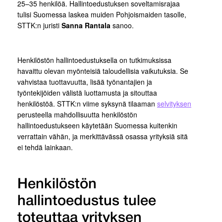
25–35 henkilöä. Hallintoedustuksen soveltamisrajaa
tulisi Suomessa laskea muiden Pohjoismaiden tasolle,
STTK:n juristi
Sanna Rantala
sanoo.
Henkilöstön hallintoedustuksella on tutkimuksissa
havaittu olevan myönteisiä taloudellisia vaikutuksia. Se
vahvistaa tuottavuutta, lisää työnantajien ja
työntekijöiden välistä luottamusta ja sitouttaa
henkilöstöä. STTK:n viime syksynä tilaaman
selvityksen
perusteella mahdollisuutta henkilöstön
hallintoedustukseen käytetään Suomessa kuitenkin
verrattain vähän, ja merkittävässä osassa yrityksiä sitä
ei tehdä lainkaan.
Henkilöstön
hallintoedustus tulee
toteuttaa yrityksen