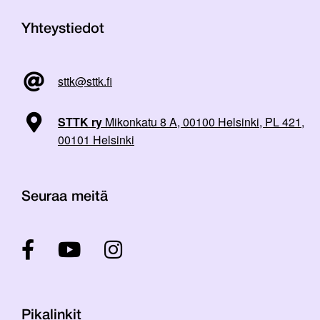
Yhteystiedot
sttk@sttk.fi
STTK ry
Mikonkatu 8 A, 00100 Helsinki, PL 421,
00101 Helsinki
Seuraa meitä
Pikalinkit