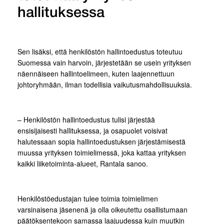
hallituksessa
Sen lisäksi, että henkilöstön hallintoedustus toteutuu
Suomessa vain harvoin, järjestetään se usein yrityksen
näennäiseen hallintoelimeen, kuten laajennettuun
johtoryhmään, ilman todellisia vaikutusmahdollisuuksia.
– Henkilöstön hallintoedustus tulisi järjestää
ensisijaisesti hallituksessa, ja osapuolet voisivat
halutessaan sopia hallintoedustuksen järjestämisestä
muussa yrityksen toimielimessä, joka kattaa yrityksen
kaikki liiketoiminta-alueet, Rantala sanoo.
Henkilöstöedustajan tulee toimia toimielimen
varsinaisena jäsenenä ja olla oikeutettu osallistumaan
päätöksentekoon samassa laajuudessa kuin muutkin