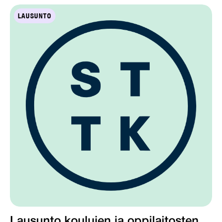
LAUSUNTO
Lausunto koulujen ja oppilaitosten